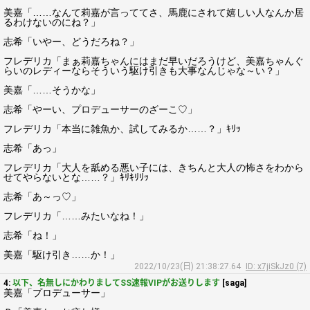
美嘉「……なんて莉嘉が言っててさ、馬鹿にされて嬉しい人なんか居
るわけないのにね？」
志希「いやー、どうだろね？」
フレデリカ「まぁ莉嘉ちゃんにはまだ早いだろうけど、美嘉ちゃんぐ
らいのレディーならそういう駆け引きも大事なんじゃな～い？」
美嘉「……そうかな」
志希「やーい、プロデューサーのざーこ♡」
フレデリカ「本当に雑魚か、試してみるか……？」ｷﾘｯ
志希「あっ」
フレデリカ「大人を舐める悪い子には、きちんと大人の怖さをわから
せてやらないとな……？」ｷﾘｷﾘﾘｯ
志希「あ～っ♡」
フレデリカ「……みたいなね！」
志希「ね！」
美嘉「駆け引き……か！」
2022/10/23(日) 21:38:27.64
ID: x7jiSkJz0 (7)
4:
以下、名無しにかわりましてSS速報VIPがお送りします
[saga]
美嘉「プロデューサー」