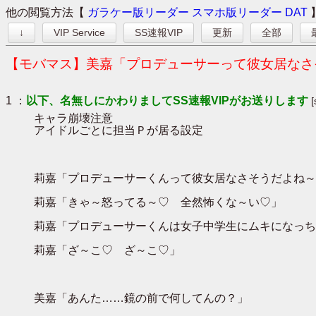
他の閲覧方法【
ガラケー版リーダー
スマホ版リーダー
DAT
↓
VIP Service
SS速報VIP
更新
全部
【モバマス】美嘉「プロデューサーって彼女居なさ
1 ：
以下、名無しにかわりましてSS速報VIPがお送りします
[
キャラ崩壊注意
アイドルごとに担当Ｐが居る設定
莉嘉「プロデューサーくんって彼女居なさそうだよね～
莉嘉「きゃ～怒ってる～♡ 全然怖くな～い♡」
莉嘉「プロデューサーくんは女子中学生にムキになっち
莉嘉「ざ～こ♡ ざ～こ♡」
美嘉「あんた……鏡の前で何してんの？」