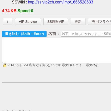
SSWiki :
http://ss.vip2ch.com/jmp/1666528633
4.74 KB
Speed:0
↑
VIP Service
SS速報VIP
更新
専用ブラウ
名前：
256ビットSSL暗号化送信っぽいです
最大6000バイト 最大85行