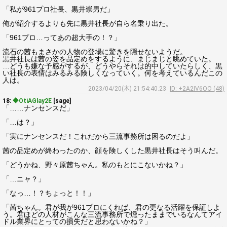
「私が961プロ社長、黒井崇男だ」
俺が紹介するよりも先に黒井社長が自ら名乗り出た。
「961プロ…ってあの超大手の！？」
流石の茜もまさかの人物の登場に驚きを隠せないようだ。
黒井社長は茜の姿を品定めをするように、まじまじと眺めていた。
…どうも嫌な予感がするが、どうやらそれは的中していたらしく、黒
い社長の表情はみるみる険しくなっていく。何を考えているんだこの
人は。
2023/04/20(木) 21:54:40.23
ID: +2A2IV6OO (48)
18:
◆OtiAGlay2E
[sage]
「……ナンセンスだ」
「…は？」
「実にナンセンスだ！これだから三流事務所は困るのだよ」
茜の品定めが終わったのか、顔を険しくした黒井社長はそう叫んだ。
「どうかね、野々原茜ちゃん。私のもとにこないかね？」
「…ニャ？」
「なっ…！？ちょっと！！」
「茜ちゃん。君が我が961プロにくれば、君の更なる活躍を保証しよ
う。君ほどの人材がこんな三流事務所で燻ったままでいるなんてアイ
ドル業界にとっての損失だと思わないかね？」