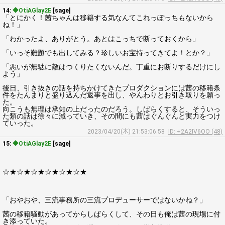
14:
◆OtiAGlay2E
[sage]
「とにかく！茜ちゃんは移籍する気なんてこれっぽっちもないから
ね！」
「わかったよ、ありがとう。あとはこっちで断っておくから」
「いっそ難題でも出してみる？珍しいお宝持ってきてよ！とか？」
「悪いが無駄に敵はつくりたくないんだ。丁重にお断りするだけにし
よう」
後日、引き抜きの話を持ちかけてきたプロダクションには茜の移籍条
件をたんまりと盛り込んだ返事を出し、やんわりとお引き取りを願っ
た。
向こうも無理は承知の上だったのだろう。しばらくすると、そういっ
た類の話は徐々に減っていき、その間にも茜はぐんぐんと実力をつけ
ていった。
2023/04/20(木) 21:53:06.58
ID: +2A2IV6OO (48)
15:
◆OtiAGlay2E
[sage]
☆★☆★☆★☆★☆★☆★
「おやおや、三流事務所の三流プロデューサーではないかね？」
茜の移籍騒動があってからしばらくして、その日も俺は茜の現場に付
き添っていた。