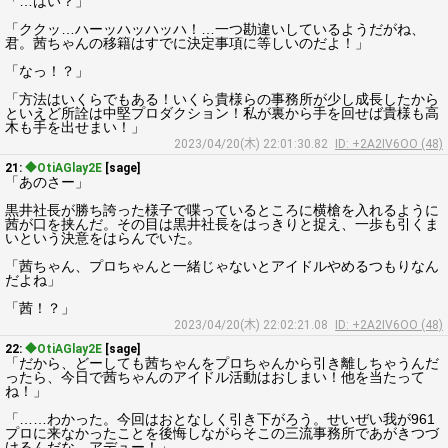
「…はい？」
「ククッ…ハーッハッハッハ！…一つ勘違いしているようだがね、
君。茜ちゃんの移籍はすでに決定事項に等しいのだよ！」
「なっ！？」
「方法はいくらでもある！いくら貴様らの事務所が少し成長したから
といえど所詮は中堅プロダクション！私が裏から手を回せば貴様も高
木も手を出せまい！」
2023/04/20(木) 22:01:30.82
ID: +2A2IV6OO (48)
21:
◆OtiAGlay2E
[sage]
「あのさー」
黒井社長が勝ち誇った様子で喋っているところに横槍を入れるように
茜が口を挟んだ。その目は黒井社長をはっきりと捉え、一歩も引くま
いという決意をはらんでいた。
「茜ちゃん、プロちゃんと一緒じゃないとアイドルやめるつもりなん
だよね」
「茜！？」
2023/04/20(木) 22:02:21.08
ID: +2A2IV6OO (48)
22:
◆OtiAGlay2E
[sage]
「だから、どーしても茜ちゃんをプロちゃんから引き離しちゃうんだ
ったら、今日で茜ちゃんのアイドル活動はおしまい！他を当たって
ね！」
「……わかった。今回はおとなしく引き下がろう。せいぜい我が961
プロに来なかったことを後悔しながらそこの三流事務所であがきつづ
けるんだな。アデュー！」