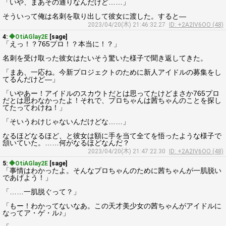
「いや、まあその通りなんだけど……」
そういって俺は名刺を取り出して彼女に渡した。すると―
2023/04/20(木) 21:46:32.27
ID: +2A2IV6OO (48)
4:
◆OtiAGlay2E
[sage]
「えっ！？765プロ！？本当に！？」
名刺を受け取った彼女はたいそう驚いた様子で聞き返してきた。
「まあ、一応ね。今新プロジェクトのために新人アイドルの募集をし
てるんだけど―」
「いやあー！アイドルのスカウトだとは思ってたけどまさか765プロ
だとは思わなかったよ！それで、プロちゃんは茜ちゃんのことを探し
てたってわけね！」
「そいうわけじゃないんだけどな……」
なるほどなるほど、と彼女は額に手を当て全てを悟ったような様子で
頷いていた。……何がなるほどなんだ？
2023/04/20(木) 21:47:22.30
ID: +2A2IV6OO (48)
5:
◆OtiAGlay2E
[sage]
「事情はわかったよ。そんなプロちゃんのために茜ちゃんが一肌脱い
であげよう！」
「……一肌脱ぐって？」
「もー！わかってないなあ。この天才美少女の茜ちゃんがアイドルに
なってア・ゲ・ル♪」