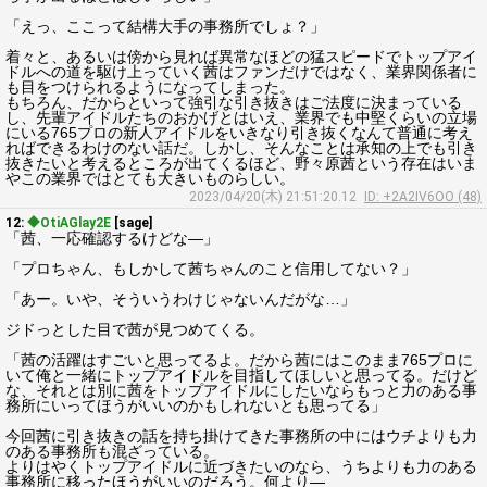
「えっ、ここって結構大手の事務所でしょ？」
着々と、あるいは傍から見れば異常なほどの猛スピードでトップアイ
ドルへの道を駆け上っていく茜はファンだけではなく、業界関係者に
も目をつけられるようになってしまった。
もちろん、だからといって強引な引き抜きはご法度に決まっている
し、先輩アイドルたちのおかげとはいえ、業界でも中堅くらいの立場
にいる765プロの新人アイドルをいきなり引き抜くなんて普通に考え
ればできるわけのない話だ。しかし、そんなことは承知の上でも引き
抜きたいと考えるところが出てくるほど、野々原茜という存在はいま
やこの業界ではとても大きいものらしい。
2023/04/20(木) 21:51:20.12
ID: +2A2IV6OO (48)
12:
◆OtiAGlay2E
[sage]
「茜、一応確認するけどな―」
「プロちゃん、もしかして茜ちゃんのこと信用してない？」
「あー。いや、そういうわけじゃないんだがな…」
ジドっとした目で茜が見つめてくる。
「茜の活躍はすごいと思ってるよ。だから茜にはこのまま765プロに
いて俺と一緒にトップアイドルを目指してほしいと思ってる。だけど
な、それとは別に茜をトップアイドルにしたいならもっと力のある事
務所にいってほうがいいのかもしれないとも思ってる」
今回茜に引き抜きの話を持ち掛けてきた事務所の中にはウチよりも力
のある事務所も混ざっている。
よりはやくトップアイドルに近づきたいのなら、うちよりも力のある
事務所に移ったほうがいいのだろう。何より―