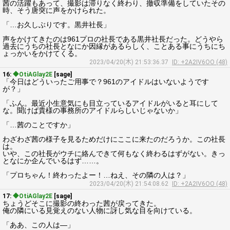
茜の活躍もあって、撮影は滞りなく終わり、撤収準備をしていたその
時、そう唐突に声をかけられた。
「…お久しぶりです。黒井社長」
声をかけてきたのは961プロの社長である黒井社長だった。どうやら
過去にうちの社長となにか因縁があるらしく、ことある事にうちにち
ょっかいをかけてくる。
2023/04/20(木) 21:53:36.37
ID: +2A2IV6OO (48)
16:
◆OtiAGlay2E
[sage]
「今日はどういったご用事で？961のアイドルはいないようです
が？」
「ふん。最近小生意気にも目立っているアイドルがいると耳にして
な。聞けば貴様の事務所のアイドルらしいじゃないか」
「…茜のことですか」
わざわざ茜の様子を見るためだけにここに来たのだろうか。この社長
は。
いや、この社長がウチに絡んできて何もなく終わるはずがない。きっ
となにか企んでいるはず……。
「プロちゃん！終わったよー！…ねえ、その隣の人は？」
2023/04/20(木) 21:54:08.62
ID: +2A2IV6OO (48)
17:
◆OtiAGlay2E
[sage]
ちょうどそこに撮影の終わった茜が戻ってきた。
俺の隣にいる見覚えのない人物に訝し気な目を向けている。
「ああ、この人は―」