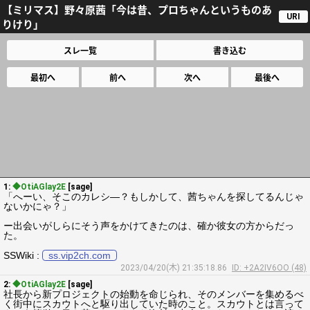
【ミリマス】野々原茜「今は昔、プロちゃんというものあ
URI
りけり」
スレ一覧
書き込む
最初へ
前へ
次へ
最後へ
1:
◆OtiAGlay2E
[sage]
「へーい、そこのカレシ―？もしかして、茜ちゃんを探してるんじゃ
ないかにゃ？」
ー出会いがしらにそう声をかけてきたのは、確か彼女の方からだっ
た。
SSWiki :
ss.vip2ch.com
2023/04/20(木) 21:35:18.86
ID: +2A2IV6OO (48)
2:
◆OtiAGlay2E
[sage]
社長から新プロジェクトの始動を命じられ、そのメンバーを集めるべ
く街中にスカウトへと駆り出していた時のこと。スカウトとは言って