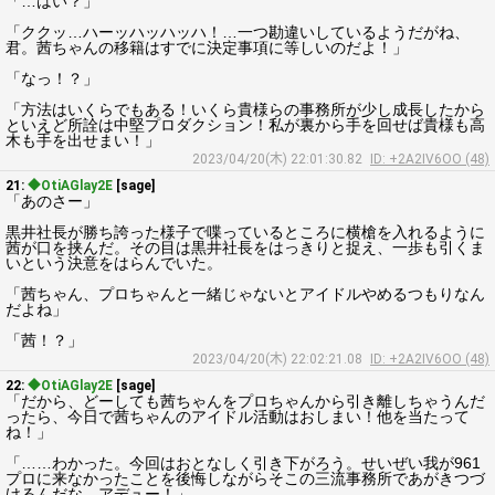
「…はい？」
「ククッ…ハーッハッハッハ！…一つ勘違いしているようだがね、
君。茜ちゃんの移籍はすでに決定事項に等しいのだよ！」
「なっ！？」
「方法はいくらでもある！いくら貴様らの事務所が少し成長したから
といえど所詮は中堅プロダクション！私が裏から手を回せば貴様も高
木も手を出せまい！」
2023/04/20(木) 22:01:30.82
ID: +2A2IV6OO (48)
21:
◆OtiAGlay2E
[sage]
「あのさー」
黒井社長が勝ち誇った様子で喋っているところに横槍を入れるように
茜が口を挟んだ。その目は黒井社長をはっきりと捉え、一歩も引くま
いという決意をはらんでいた。
「茜ちゃん、プロちゃんと一緒じゃないとアイドルやめるつもりなん
だよね」
「茜！？」
2023/04/20(木) 22:02:21.08
ID: +2A2IV6OO (48)
22:
◆OtiAGlay2E
[sage]
「だから、どーしても茜ちゃんをプロちゃんから引き離しちゃうんだ
ったら、今日で茜ちゃんのアイドル活動はおしまい！他を当たって
ね！」
「……わかった。今回はおとなしく引き下がろう。せいぜい我が961
プロに来なかったことを後悔しながらそこの三流事務所であがきつづ
けるんだな。アデュー！」