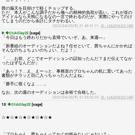
茜の脳天を目掛けて軽くチョップする。
ただ、本人がこんな調子だから俺への精神的負荷が高い。これが並の
アイドルなら天狗になるなの一言で終わるのだが、実際にやってのけ
てしまうのだから余計にタチがわるい。
2023/04/20(木) 21:49:31.71
ID: +2A2IV6OO (48)
9:
◆OtiAGlay2E
[sage]
「今日はもう終わりだから直帰でいいぞ。あ、来週―」
「新番組のオーディションだよね？任せといて、茜ちゃんにかかれば
そんなのちょちょいのちょい、だよ！」
「……お前、どこでオーディションの話知ったんだ？まだ伝えてなか
ったはずなんだが」
「あっ！？…え、えーっと、事務室のプロちゃんの机に置いてあった
書類がチラッと目に入っちゃったんだよね」
「勝手に覗くなよ……」
なお、次の週のオーディションは余裕で合格した。
2023/04/20(木) 21:50:02.03
ID: +2A2IV6OO (48)
10:
◆OtiAGlay2E
[sage]
☆★☆★☆★☆★☆★☆★
「プロちゃん。茜ちゃんってかぐや姫みたいじゃない？」