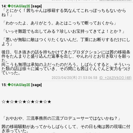
14:
◆OtiAGlay2E
[sage]
「とにかく！茜ちゃんは移籍する気なんてこれっぽっちもないから
ね！」
「わかったよ、ありがとう。あとはこっちで断っておくから」
「いっそ難題でも出してみる？珍しいお宝持ってきてよ！とか？」
「悪いが無駄に敵はつくりたくないんだ。丁重にお断りするだけにし
よう」
後日、引き抜きの話を持ちかけてきたプロダクションには茜の移籍条
件をたんまりと盛り込んだ返事を出し、やんわりとお引き取りを願っ
た。
向こうも無理は承知の上だったのだろう。しばらくすると、そういっ
た類の話は徐々に減っていき、その間にも茜はぐんぐんと実力をつけ
ていった。
2023/04/20(木) 21:53:06.58
ID: +2A2IV6OO (48)
15:
◆OtiAGlay2E
[sage]
☆★☆★☆★☆★☆★☆★
「おやおや、三流事務所の三流プロデューサーではないかね？」
茜の移籍騒動があってからしばらくして、その日も俺は茜の現場に付
き添っていた。