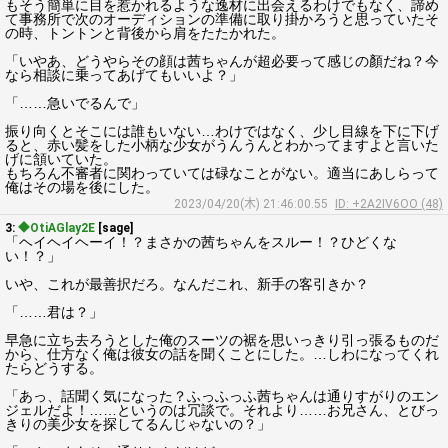
もそう簡単に目を惹かれるような逸材に出会えるわけでもなく、諦め
て事務所で次のオーディションの準備に取り掛かろうと思っていたそ
の時、トントンと背後から肩をたたかれた。
「いやあ、どうやらその顔は茜ちゃんが超必要って感じの顏だね？今
なら相談に乗ってあげてもいいよ？」
「……急いでるんで」
振り向くとそこには誰もいない…わけではなく、少し目線を下に下げ
ると、赤い髪をした小柄な少女がうんうんとわかってますよと言いた
げに頷いていた。
もちろん不審者に関わっていては碌なことがない。適当にあしらって
俺はその場を後にした。
2023/04/20(木) 21:46:00.55
ID: +2A2IV6OO (48)
3:
◆OtiAGlay2E
[sage]
「ヘイヘイヘーイ！？まさかの茜ちゃんをスルー！？ひどくな
い！？」
いや、これが最善択だろ。なんだこれ、新手の客引きか？
「……君は？」
早急に立ち去ろうとした俺のスーツの裾を思いっきり引っ張るものだ
から、仕方なく俺は彼女の話を聞くことにした。…しわになってくれ
たらどうする。
「あっ、話聞く気になった？ふっふっふ茜ちゃんは通りすがりのエン
ジェルだよ！……というのは冗談で。それより……お兄さん、とびっ
きりの美少女を探してるんじゃないの？」