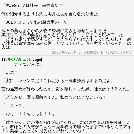
「私が961プロ社長、黒井崇男だ」
俺が紹介するよりも先に黒井社長が自ら名乗り出た。
「961プロ…ってあの超大手の！？」
流石の茜もまさかの人物の登場に驚きを隠せないようだ。
黒井社長は茜の姿を品定めをするように、まじまじと眺めていた。
…どうも嫌な予感がするが、どうやらそれは的中していたらしく、黒
い社長の表情はみるみる険しくなっていく。何を考えているんだこの
人は。
2023/04/20(木) 21:54:40.23
ID: +2A2IV6OO (48)
18:
◆OtiAGlay2E
[sage]
「……ナンセンスだ」
「…は？」
「実にナンセンスだ！これだから三流事務所は困るのだよ」
茜の品定めが終わったのか、顔を険しくした黒井社長はそう叫んだ。
「どうかね、野々原茜ちゃん。私のもとにこないかね？」
「…ニャ？」
「なっ…！？ちょっと！！」
「茜ちゃん。君が我が961プロにくれば、君の更なる活躍を保証しよ
う。君ほどの人材がこんな三流事務所で燻ったままでいるなんてアイ
ドル業界にとっての損失だと思わないかね？」