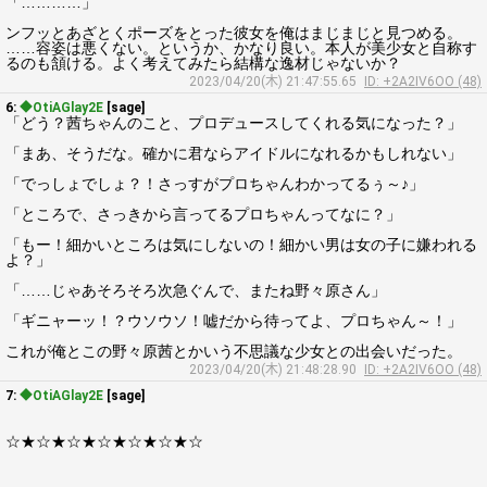
「…………」
ンフッとあざとくポーズをとった彼女を俺はまじまじと見つめる。
……容姿は悪くない。というか、かなり良い。本人が美少女と自称す
るのも頷ける。よく考えてみたら結構な逸材じゃないか？
2023/04/20(木) 21:47:55.65
ID: +2A2IV6OO (48)
6:
◆OtiAGlay2E
[sage]
「どう？茜ちゃんのこと、プロデュースしてくれる気になった？」
「まあ、そうだな。確かに君ならアイドルになれるかもしれない」
「でっしょでしょ？！さっすがプロちゃんわかってるぅ～♪」
「ところで、さっきから言ってるプロちゃんってなに？」
「もー！細かいところは気にしないの！細かい男は女の子に嫌われる
よ？」
「……じゃあそろそろ次急ぐんで、またね野々原さん」
「ギニャーッ！？ウソウソ！嘘だから待ってよ、プロちゃん～！」
これが俺とこの野々原茜とかいう不思議な少女との出会いだった。
2023/04/20(木) 21:48:28.90
ID: +2A2IV6OO (48)
7:
◆OtiAGlay2E
[sage]
☆★☆★☆★☆★☆★☆★☆