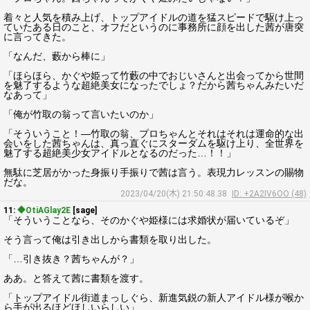
着々と人気を積み上げ、トップアイドルの道を猛スピードで駆け上っ
ていたある日のこと、オフだというのに事務所に顔を出した茜が唐突
に言ってきた。
「なんだ、藪から棒に」
「ほらほら、かぐや姫って竹藪の中でおじいさんと出会ってから世間
を魅了するような超絶美女になったでしょ？だから茜ちゃんみたいだ
なあって」
「俺が竹取の翁って言いたいのか」
「そういうこと！―竹取の翁、プロちゃんとそれはそれは運命的な出
会いをした茜ちゃんは、真っ直ぐにスターダムを駆け上り、全世界を
魅了する超絶美少女アイドルとなるのだった…！！」
無駄に芝居がかった身振り手振りで茜は言う。表現力レッスンの賜物
だな。
2023/04/20(木) 21:50:48.38
ID: +2A2IV6OO (48)
11:
◆OtiAGlay2E
[sage]
「そういうことなら、そのかぐや姫様には求婚状が届いているぞ」
そう言って俺は引き出しから書類を取り出した。
「…引き抜き？茜ちゃんが？」
ああ。と答えて茜に書類を渡す。
「トップアイドル街道まっしぐら、新進気鋭の新人アイドル様が喉か
ら手が出るほどほしいらしい」