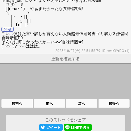
愉悦(笑)部。ログ～ よく見えるｱｽｷｰｱｰﾄ･すなわちAA編
l''!,彡⌒ ミ
| |(´･ω･｀) やぁまた会ったな糞嫌儲野郎
＼ ヽ
| ･ ･.| |
| .,,;,. | |
| i.uj |ﾘ
>>9
こいつ負けた言い訳しか言えない人類超最低辺弩糞ゴミ屑カス嫌儲民
香味焙煎F9
そんなに悔しかったのか～いww[香味焙煎★]
(´･ω･`)yｰ~~~ははは。
2025/10/07(火) 22:51:58.79
ID: vwIXtYrDO (1)
更新を確認する
最初へ
前へ
次へ
最後へ
このスレッドをシェア
ツイート
LINEで送る