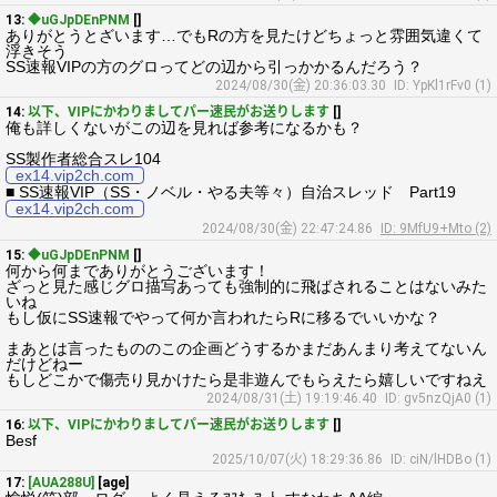
13:
◆uGJpDEnPNM
[]
ありがとうとざいます…でもRの方を見たけどちょっと雰囲気違くて
浮きそう
SS速報VIPの方のグロってどの辺から引っかかるんだろう？
2024/08/30(金) 20:36:03.30
ID: YpKl1rFv0 (1)
14:
以下、VIPにかわりましてパー速民がお送りします
[]
俺も詳しくないがこの辺を見れば参考になるかも？
SS製作者総合スレ104
ex14.vip2ch.com
■ SS速報VIP（SS・ノベル・やる夫等々）自治スレッド Part19
ex14.vip2ch.com
2024/08/30(金) 22:47:24.86
ID: 9MfU9+Mto (2)
15:
◆uGJpDEnPNM
[]
何から何までありがとうございます！
ざっと見た感じグロ描写あっても強制的に飛ばされることはないみた
いね
もし仮にSS速報でやって何か言われたらRに移るでいいかな？
まあとは言ったもののこの企画どうするかまだあんまり考えてないん
だけどねー
もしどこかで傷売り見かけたら是非遊んでもらえたら嬉しいですねえ
2024/08/31(土) 19:19:46.40
ID: gv5nzQjA0 (1)
16:
以下、VIPにかわりましてパー速民がお送りします
[]
Besf
2025/10/07(火) 18:29:36.86
ID: ciN/lHDBo (1)
17:
[AUA288U]
[age]