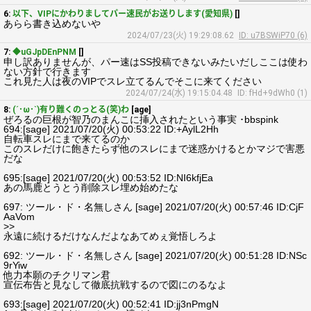
6:
以下、VIPにかわりましてパー速民がお送りします(愛知県)
[]
あらら書き込めないや
2024/07/23(火) 19:29:08.62
ID: u7BSWiP70 (6)
7:
◆uGJpDEnPNM
[]
申し訳ありませんが、パー速はSS投稿できないみたいだしここは使わ
ない方針で行きます
これ見た人は夜のVIPでスレ立てるんでそこに来てください
2024/07/24(水) 19:15:04.48
ID: fHd+9dWh0 (1)
8:
(´･ω･`)有り難くのっとる(笑)わ
[age]
ぜろるの巨根が智乃のまんこに挿入されたという事実 ･bbspink
694:[sage] 2021/07/20(火) 00:53:22 ID:+AylL2Hh
自転車スレにまで来てるのか
このスレだけに飽きたらず他のスレにまで迷惑かけるとかマジで害悪
だな
695:[sage] 2021/07/20(火) 00:53:52 ID:NI6kfjEa
あの馬鹿とうとう削除スレ埋め始めたな
697: ツール・ド・名無しさん [sage] 2021/07/20(火) 00:57:46 ID:CjF
AaVom
>>
永遠に続けるだけなんだよなあてめぇ覚悟しろよ
692: ツール・ド・名無しさん [sage] 2021/07/20(火) 00:51:28 ID:NSc
9rYiw
他力本願のチクリマン君
宣伝布告と見なして徹底抗戦するので図にのるなよ
693:[sage] 2021/07/20(火) 00:52:41 ID:jj3nPmgN