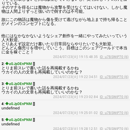
りている。
そのマナを得るには魔物から攻撃を受けなくてはいけない。しかし魔
物は人間よりずっと強いので倒すのは不可能。
故にこの物語は魔物から傷を受けて逃げながら地上まで持ち帰ること
がメインのコンセプトになる。
他にはなかなかないようなシェア創作を一緒にやってみたいっていう
人大歓迎。
とりあえず設定だけ書いたり日常回ならやりたいでも大歓迎。
どんどん傷売りを増やしていこう。目標はこのシェアワールドで本当
に金を稼ぐこと！
2024/07/23(火) 19:15:48.35
ID: u7BSWiP70 (6)
2:
◆uGJpDEnPNM
[]
とりま前スレで書いた話を再掲載するかね
ウカイの人の文章も再掲載していいのかな？
2024/07/23(火) 19:22:34.51
ID: u7BSWiP70 (6)
3:
◆uGJpDEnPNM
[]
とりま前スレで書いた話を再掲載するかね
ウカイの人の文章も再掲載していいのかな？
2024/07/23(火) 19:23:02.84
ID: u7BSWiP70 (6)
4:
◆uGJpDEnPNM
[]
undefined
2024/07/23(火) 19:25:01.02
ID: u7BSWiP70 (6)
5:
◆uGJpDEnPNM
[]
undefined
2024/07/23(火) 19:28:12.51
ID: u7BSWiP70 (6)