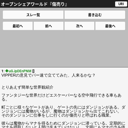
オープンシェアワールド『傷売り』
URI
スレ一覧
書き込む
最初へ
前へ
次へ
最後へ
1:
◆uGJpDEnPNM
[]
VIPPERの意見でパー速で立ててみた、人来るかな？
とりあえず簡単な世界観紹介
ファンタジーな世界だけどエスケーパーなる空中飛行できる車もあ
る。
町ごとに様々なゲートがあり、ゲートの先にはダンジョンがある。ダ
ンジョンには魔物がいるが、魔物はダンジョンから出てこれない。
そのダンジョンに仕事をしに行くのが傷売りと呼ばれる職業。
彼らは魔物からマナを得るためにダンジョンに潜っている。定期的に
マナを摂取しないと人間は生きていけないし、文明にもマナの力を借