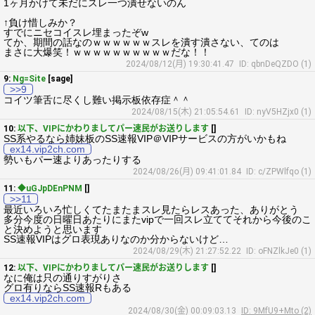
1ヶ月かけて未だにスレ一つ潰せないのん
↑負け惜しみか？
すでにニセコイスレ埋まったぞw
てか、期間の話なのｗｗｗｗｗｗスレを潰す潰さない、てのは
まさに大爆笑！ｗｗｗｗｗｗｗｗｗｗだな！！
2024/08/12(月) 19:30:41.47
ID: qbnDeQZDO (1)
9:
Ng=Site
[sage]
>>9
コイツ筆舌に尽くし難い掲示板依存症＾＾
2024/08/15(木) 21:05:54.61
ID: nyV5HZjx0 (1)
10:
以下、VIPにかわりましてパー速民がお送りします
[]
SS系やるなら姉妹板のSS速報VIP＠VIPサービスの方がいかもね
ex14.vip2ch.com
勢いもパー速よりあったりする
2024/08/26(月) 09:41:01.84
ID: c/ZPWlfqo (1)
11:
◆uGJpDEnPNM
[]
>>11
最近いろいろ忙しくてたまたまスレ見たらレスあった、ありがとう
多分今度の日曜日あたりにまたvipで一回スレ立ててそれから今後のこ
と決めようと思います
SS速報VIPはグロ表現ありなのか分からないけど…
2024/08/29(木) 21:27:52.22
ID: oFNZlkJe0 (1)
12:
以下、VIPにかわりましてパー速民がお送りします
[]
なに俺は只の通りすがりさ
グロ有りならSS速報Rもある
ex14.vip2ch.com
2024/08/30(金) 00:09:03.13
ID: 9MfU9+Mto (2)