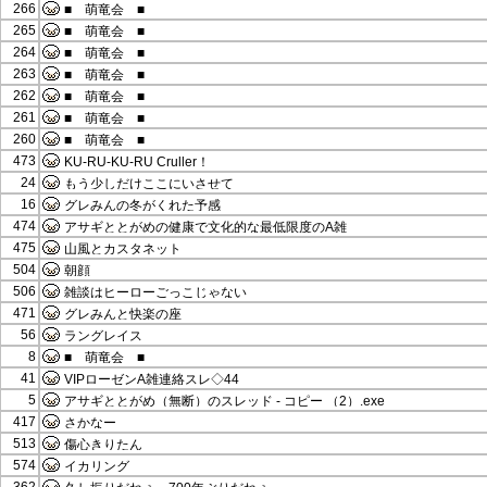
266
■ 萌竜会 ■
265
■ 萌竜会 ■
264
■ 萌竜会 ■
263
■ 萌竜会 ■
262
■ 萌竜会 ■
261
■ 萌竜会 ■
260
■ 萌竜会 ■
473
KU-RU-KU-RU Cruller！
24
もう少しだけここにいさせて
16
グレみんの冬がくれた予感
474
アサギととがめの健康で文化的な最低限度のA雑
475
山風とカスタネット
504
朝顔
506
雑談はヒーローごっこじゃない
471
グレみんと快楽の座
56
ラングレイス
8
■ 萌竜会 ■
41
VIPローゼンA雑連絡スレ◇44
5
アサギととがめ（無断）のスレッド - コピー （2）.exe
417
さかなー
513
傷心きりたん
574
イカリング