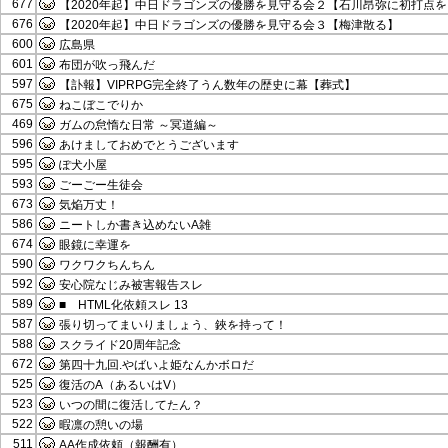
677
【2020年起】中日ドラゴンズの優勝を見守る会２【石川昂弥に初打点を
676
【2020年起】中日ドラゴンズの優勝を見守る会３【梅津散る】
600
広島県
601
布団が吹っ飛んだ
597
【訃報】VIPRPG完全終了うん数年の歴史に幕【葬式】
675
ねこぼこでりか
469
ガムの怠惰な日常 ～冥道編～
596
あけましておめでとうございます
595
ぽ犬小屋
593
ごーごー生徒会
673
気焔万丈！
586
ニートしか書き込めないA雑
674
眼鏡に幸運を
590
ワクワクちんちん
592
安心院なじみ被害報告スレ
589
■ HTML化依頼スレ 13
587
張り切ってまいりましょう、鋏を持って！
588
スクライド20周年記念
672
第四十九回.やばいよ姫なんかボロだ
525
復活のA（あるいはV）
523
いつの間に復活してたん？
522
暇凛の憩いの場
511
AA作成依頼（報酬有）