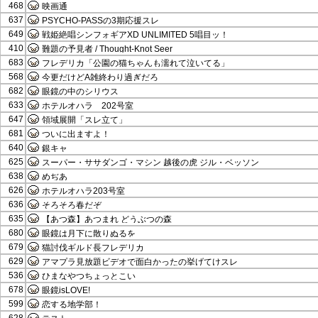
468
映画通
637
PSYCHO-PASSの3期応援スレ
649
戦姫絶唱シンフォギアXD UNLIMITED 5唱目ッ！
410
難題の予見者 / Thought-Knot Seer
683
フレデリカ「公園の猫ちゃんも濡れて泣いてる」
568
今更だけどA雑終わり過ぎだろ
682
眼鏡の中のシリウス
633
ホテルオハラ 202号室
647
領域展開「スレ立て」
681
ついに出ますよ！
640
銀キャ
625
スーパー・ササダンゴ・マシン 越後の虎 ジル・ベッソン
638
めぢあ
626
ホテルオハラ203号室
636
そろそろ春だぞ
635
【あつ森】あつまれ どうぶつの森
680
眼鏡は月下に散りぬるを
679
猫討伐ギルド長フレデリカ
629
アマプラ見放題ビデオで面白かったの挙げてけスレ
536
ひまなやつちょっとこい
678
眼鏡isLOVE!
599
恋する地学部！