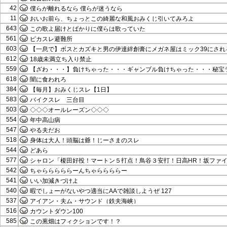
42
僕らが離れるなら 僕らが迷うなら
11
おいお前ら、ちょっとこの綺麗な和風おみくじ引いてみろよ
643
この歌よ届けとばかりに僕らは歌っていた
561
ピカスレ避難所
603
【一息で】ボスとカズキと男の伊達絆創膏にメガネ屋はミック39にされ
612
18歳未満立ち入り禁止
559
【ざわ・・・】負けちゃった・・・ギャンブル負けちゃった・・・秘宝
618
闇に食われろ
384
【毎月】おみくじスレ【1日】
583
バイクスレ 三台目
503
◇◇◇オールレーズン◇◇◇
554
年中高山病
547
やる夫だお
518
身体は大人！頭脳は爺！じーさまのスレ
544
どあら
577
シャロン「榎田好投！マートン５打点！鳥谷３安打！日高HR！坂ファ
542
ちゃらららららーんちゃららららー
541
いい加減きづけよ
540
暇でしょーがないやつ適当にAAで雑談しようぜ 127
537
アイアン・夫ム・サウンド（鉄夫海峡）
516
カウントダウン100
585
この葱畑はフィクションです！？