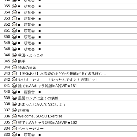
356
■ 萌竜会 ■
355
■ 萌竜会 ■
354
■ 萌竜会 ■
353
■ 萌竜会 ■
352
■ 萌竜会 ■
351
■ 萌竜会 ■
350
■ 萌竜会 ■
349
■ 萌竜会 ■
348
■ 萌竜会 ■
346
秋田へようこそ
345
助手
344
秘密の皇帝
343
【画像あり】水着姿のまどかの腹筋が凄すぎるほむ…
342
やりましたよ……！やったんですよ！必死にッ！
341
誰でもAAキャラ雑談inA雑VIP★161
340
■ 萠劉會 ■
339
黒髪ロングは全くの偶然
338
あまったじかんでなにしよう
337
超深海
336
Welcome, SO-SO Exercise
335
誰でもAAキャラ雑談inA雑VIP★162
334
ベッキーだよー
333
■ 萌竜会 ■