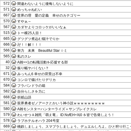
572
間違わないように後悔しないように
571
めっちゃねむい
667
世界の理 愛の定義 幸せのカテゴリー
570
すやぁ～
567
カダヤよりコロッケがいいなぁ
515
トー横25人目！
665
グツグツ煮込む猫汁でりか
666
卍！！解！！！
566
努力 未来 Beautiful Star ☆ミ
565
私のスレ
40
A雑>>1の転職活動を応援する部
32
振り幅ヤバくない？
671
みっちん6 幸せの背景は不幸
670
コンロで揚げたりデリカ
584
フラパンドラの箱
582
自分らしさを力に
668
折紙山語
581
双界勇者ゼノアークとかいう神小説ｗｗｗｗｗｗｗｗｗ
580
A雑モンスターハンターライズ＋サンブレイクスレ
579
わいせつＡ雑民「萌え竜」 ID:NyfEH+Xj0 を皆で告発しよう！
578
ラブホテルオハラ 204号室
669
桃鉄しましょう。スマブラしましょう。デュエルしろよ。ひと狩り行こ