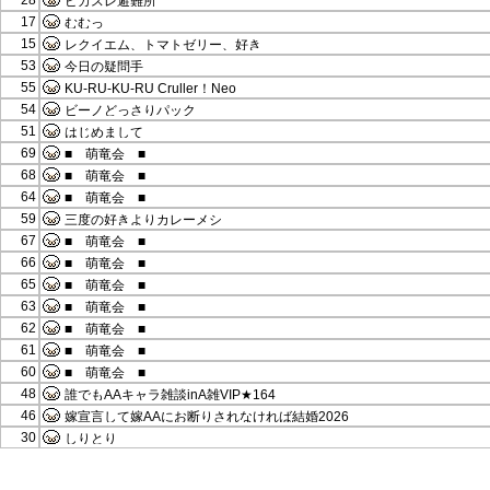
28
ピカスレ避難所
17
むむっ
15
レクイエム、トマトゼリー、好き
53
今日の疑問手
55
KU-RU-KU-RU Cruller！Neo
54
ビーノどっさりパック
51
はじめまして
69
■ 萌竜会 ■
68
■ 萌竜会 ■
64
■ 萌竜会 ■
59
三度の好きよりカレーメシ
67
■ 萌竜会 ■
66
■ 萌竜会 ■
65
■ 萌竜会 ■
63
■ 萌竜会 ■
62
■ 萌竜会 ■
61
■ 萌竜会 ■
60
■ 萌竜会 ■
48
誰でもAAキャラ雑談inA雑VIP★164
46
嫁宣言して嫁AAにお断りされなければ結婚2026
30
しりとり