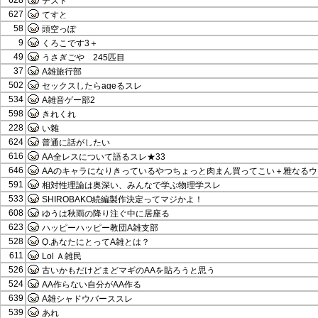
628
テスト
627
てすと
58
頭空っぽ
9
くろこです3＋
49
うさぎごや 245匹目
37
A雑旅行部
502
セックスしたらageるスレ
534
A雑音ゲー部2
598
きれくれ
228
い雜
624
普通に話がしたい
616
AA全レスについて語るスレ★33
646
AAのキャラになりきっているやつちょっと肉まん買ってこい＋雅なるウ
591
相対性理論は奥深い、みんなで学ぶ物理学スレ
533
SHIROBAKO続編製作決定ってマジかよ！
608
ゆうは秋雨の降り注ぐ中に居座る
623
ハッピーハッピー教団A雑支部
528
Q.あなたにとってA雑とは？
611
Lol Ａ雑民
526
古いかもだけどまどマギのAAを貼ろうと思う
524
AA作らない自分がAA作る
639
A雑シャドウバーススレ
539
あれ