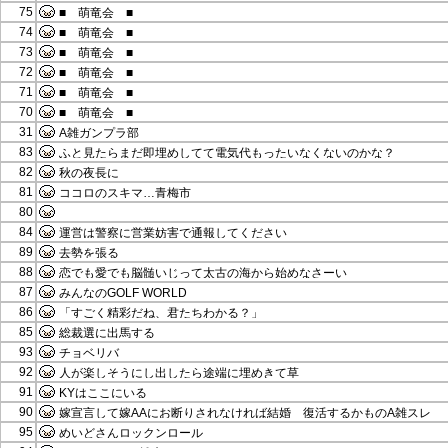
75
■ 萌竜会 ■
74
■ 萌竜会 ■
73
■ 萌竜会 ■
72
■ 萌竜会 ■
71
■ 萌竜会 ■
70
■ 萌竜会 ■
31
A雑ガンプラ部
83
ふと見たらまだ即埋めしてて電気代もったいなくないのかな？
82
秋の夜長に
81
ココロのスキマ…青梅市
80
84
運営は警察に営業妨害で通報してください
89
去勢を張る
88
恋でも愛でも脳髄いじって太古の海から始めなさーい
87
みんなのGOLF WORLD
86
「すごく精彩だね、君たちわかる？」
85
総裁選に出馬する
93
チョベリバ
92
人が楽しそうにし出したら途端に埋めきて草
91
KYはここにいる
90
嫁宣言して嫁AAにお断りされなければ結婚 復活するかものA雑スレ
95
めいどさんロックンロール