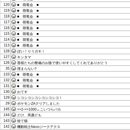
120
■ 萌竜会 ■
119
■ 萌竜会 ■
118
■ 萌竜会 ■
117
■ 萌竜会 ■
116
■ 萌竜会 ■
115
■ 萌竜会 ■
114
■ 萌竜会 ■
113
■ 萌竜会 ■
128
ぽい！りうガキ！
127
キンタマ
126
貴様たちの整備のお陰で使いやすくしてくれてありがとう
35
埋まらない?
133
■ 萌竜会 ■
132
■ 萌竜会 ■
131
■ 萌竜会 ■
130
おてす
129
シコシコシコシコシコシコ！
29
ポケモンZAクリアしました
145
>>2->>1000←こいつらバカ
144
どけ、馬鹿ども
143
捨て猫
142
機動戦士Necoジークアクス