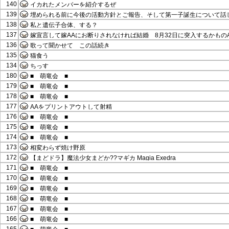
140
イカれたメンバーを紹介するぜ
139
埋められる前に今後の活動方針とご報告、そして第一子誕生について話
138
私と遺伝子合体、する？
137
嫁宣言して嫁AAにお断りされなければ結婚 8月32日に突入するかもの
136
歌って聞かせて この話続き
135
猫食う
134
ちっす
180
■ 萌竜会 ■
179
■ 萌竜会 ■
178
■ 萌竜会 ■
177
AAをプリントアウトして射精
176
■ 萌竜会 ■
175
■ 萌竜会 ■
174
■ 萌竜会 ■
173
相変わらず焼け野原
172
【まどドラ】魔法少女まどか??マギカ Magia Exedra
171
■ 萌竜会 ■
170
■ 萌竜会 ■
169
■ 萌竜会 ■
168
■ 萌竜会 ■
167
■ 萌竜会 ■
166
■ 萌竜会 ■