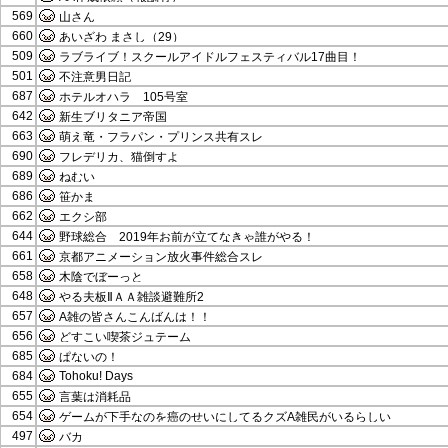
569
山さん
660
あいざわ まさし（29）
509
ラブライブ！スクールアイドルフェスティバル17曲目！
501
不注意男日記
687
ホテルオハラ 105号室
642
新生ブリタニア帝国
663
萌え竜・フラパン・プリンス共有スレ
690
フレデリカ、猫倒すよ
689
ねむい
686
笹かま
662
エクシ部
644
野球総合 2019年お前が立てなきゃ誰がやる！
661
京都アニメーション放火事件総合スレ
658
木陰でぼーっと
648
やる夫板ⅡＡＡ雑談避難所2
657
A雑の皆さんこんばんは！！
656
どすこい喫茶ジュテーム
685
ぱないの！
684
Tohoku! Days
655
言葉は消耗品
654
ゲームが下手なのを癌のせいにしてるクズA雑民がいるらしい
497
バカ