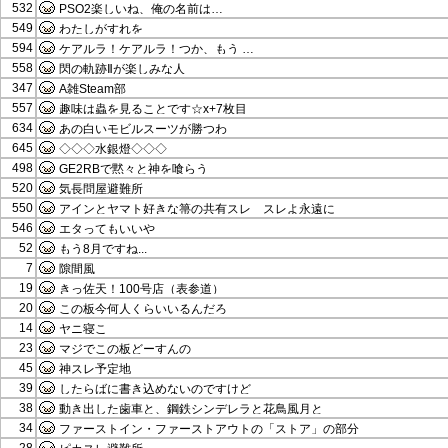
532
PSO2楽しいね、俺の名前は…
549
わたしがすれを
594
ケアルラ！ケアルラ！つか、もう …
558
閃の軌跡Ⅱが楽しみな人
347
A雑Steam部
557
趣味は蟲を見ることです☆x+7枚目
634
あの白いモビルスーツが勝つわ
645
◇◇◇水銀燈◇◇◇
498
GE2RBで黙々と神を喰らう
520
気長問屋避難所
550
アインとヤマト好きな箒の共有スレ スレよ永遠に
546
エタってもいいや
52
もう8月ですね...
7
隙間風
19
きっ佐天！100号店（表参道）
20
この板今何人くらいいるんだろ
14
ヤニ寝こ
23
マジでこの板どーすんの
45
神スレ予定地
39
したらばに書き込めないのですけど
38
動き出した歯車と、鋼鉄シンデレラと花鳥風月と
34
ファーストイン・ファーストアウトの「ストア」の部分