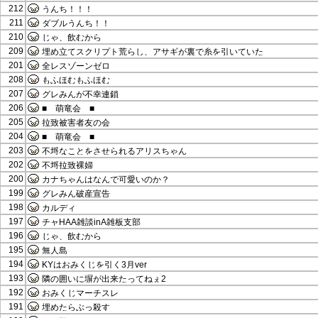
212
うんち！！！
211
ダブルうんち！！
210
じゃ、飲むから
209
埋め立てスクリプト荒らし、アサギが裏で糸を引いていた
201
全レスゾーンゼロ
208
もふほむもふほむ
207
グレみんが不幸連鎖
206
■ 萌竜会 ■
205
拉致被害者友の会
204
■ 萌竜会 ■
203
不埒なことをさせられるアリスちゃん
202
不埒拉致裸婦
200
カナちゃんはなんで可愛いのか？
199
グレみん破産宣告
198
カルディ
197
チャHAA雑談inA雑板支部
196
じゃ、飲むから
195
無人島
194
KYはおみくじを引く3月ver
193
隣の囲いに塀が出来たってねぇ2
192
おみくじマーチスレ
191
埋めたらぶっ殺す