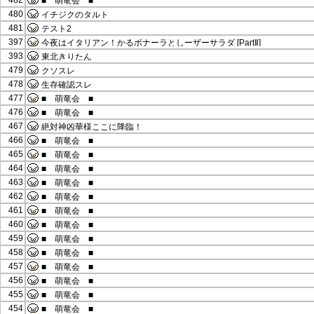
482
■ 萌竜会 ■
480
イチジクのタルト
481
テスト2
397
今夜はイタリアン！かるボナーラとしーザーサラダ [PartⅡ]
393
東北きりたん
479
クソスレ
478
生存確認スレ
477
■ 萌竜会 ■
476
■ 萌竜会 ■
467
絶対神凶華様ここに降臨！
466
■ 萌竜会 ■
465
■ 萌竜会 ■
464
■ 萌竜会 ■
463
■ 萌竜会 ■
462
■ 萌竜会 ■
461
■ 萌竜会 ■
460
■ 萌竜会 ■
459
■ 萌竜会 ■
458
■ 萌竜会 ■
457
■ 萌竜会 ■
456
■ 萌竜会 ■
455
■ 萌竜会 ■
454
■ 萌竜会 ■