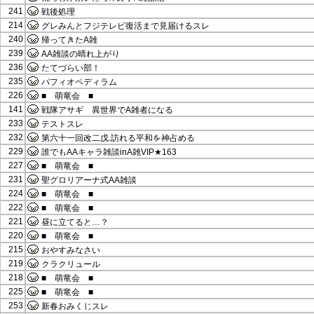
241
戦後処理
214
グレみんとフジテレビ復活まで見届けるスレ
240
帰ってきたA雑
239
AA雑談の晴れ上がり
236
たてづらい部！
235
パフィオペディラム
226
■ 萌竜会 ■
141
戦隊アサギ 異世界でA雑者になる
233
テストスレ
232
第六十一回改二戊.訪れる平和を神占める
229
誰でもAAキャラ雑談inA雑VIP★163
227
■ 萌竜会 ■
231
聖グロリアーナ式AA雑談
224
■ 萌竜会 ■
222
■ 萌竜会 ■
221
昼に立てると…？
220
■ 萌竜会 ■
215
おやすみなさい
219
クラクリュール
218
■ 萌竜会 ■
225
■ 萌竜会 ■
253
新春おみくじスレ