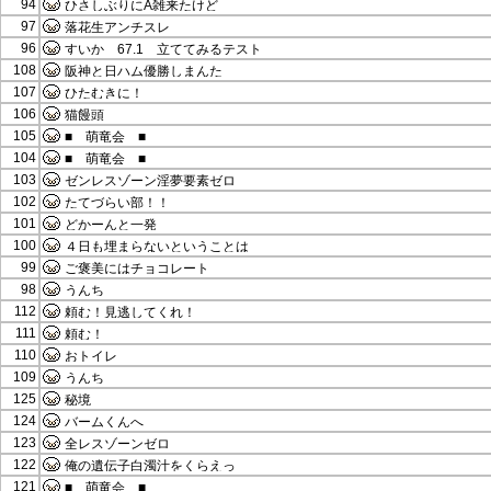
94
ひさしぶりにA雑来たけど
97
落花生アンチスレ
96
すいか 67.1 立ててみるテスト
108
阪神と日ハム優勝しまんた
107
ひたむきに！
106
猫饅頭
105
■ 萌竜会 ■
104
■ 萌竜会 ■
103
ゼンレスゾーン淫夢要素ゼロ
102
たてづらい部！！
101
どかーんと一発
100
４日も埋まらないということは
99
ご褒美にはチョコレート
98
うんち
112
頼む！見逃してくれ！
111
頼む！
110
おトイレ
109
うんち
125
秘境
124
バームくんへ
123
全レスゾーンゼロ
122
俺の遺伝子白濁汁をくらえっ
121
■ 萌竜会 ■