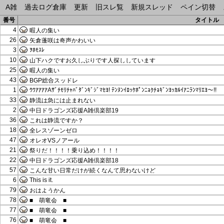
A雑
過去ログ倉庫
更新
旧スレ覧
新規スレッド
ペイン切替
番号
タイトル
4
暇人の集い
26
矢倉蓬咲は奇声かわいい
3
ｦﾎﾓｽﾚ
10
山下ハクですお久しぶりです人探ししています
25
暇人の集い
43
BGP総合スッドレ
1
ｳﾜｱｱｱｱAｻﾞﾁﾓﾘﾁｬﾊﾞﾀﾞﾝｷﾞｼﾞﾏｾﾖ! ﾃﾝﾇﾝｲﾛｯｹﾎﾟﾝﾆｮｸﾁｮｷﾞﾝﾖｯｶﾙｲｱﾆﾗﾝﾏﾘｴﾖ～!!
33
静流は急には止まれない
2
中日ドラゴンズ応援A雑倶楽部19
36
これは静流ですか？
18
全レスゾーンゼロ
47
オレオVSノアール
21
祭りだ！！！！乗り込め！！！！
22
中日ドラゴンズ応援A雑倶楽部18
57
こんな甘い日常だけが続くなんて思わないけど
6
This is it.
79
おはようかん
78
■ 萌竜会 ■
77
■ 萌竜会 ■
76
■ 萌竜会 ■