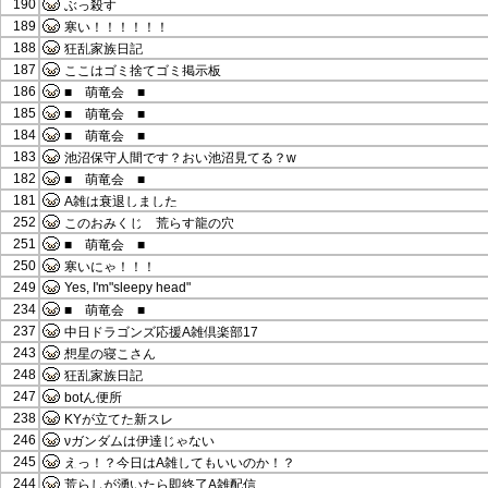
190
ぶっ殺す
189
寒い！！！！！！
188
狂乱家族日記
187
ここはゴミ捨てゴミ掲示板
186
■ 萌竜会 ■
185
■ 萌竜会 ■
184
■ 萌竜会 ■
183
池沼保守人間です？おい池沼見てる？w
182
■ 萌竜会 ■
181
A雑は衰退しました
252
このおみくじ 荒らす龍の穴
251
■ 萌竜会 ■
250
寒いにゃ！！！
249
Yes, I'm"sleepy head"
234
■ 萌竜会 ■
237
中日ドラゴンズ応援A雑倶楽部17
243
想星の寝こさん
248
狂乱家族日記
247
botん便所
238
KYが立てた新スレ
246
νガンダムは伊達じゃない
245
えっ！？今日はA雑してもいいのか！？
244
荒らしが湧いたら即終了A雑配信