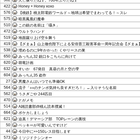
362
久し振りだねぇ。700年ぶりだねぇ
422
Honey × Honey xoxo
576
【桃鉄】桃太郎電鉄ワールド～地球は希望でまわってる！～スレ
575
暗黒鳳凰幻魔拳
510
この銃の名前は「囁き」
472
ウルトラハンド
519
地面蹴り上げ空を舞う
419
【ざまぁ】山上徹也陛下による安倍晋三殺害革命一周年記念会【ざまぁ
538
埋めるのに9年かかった くやリースの巣
650
みっちん32 銃口をこちらに向けて
620
萌竜計画
632
すいか 67発目 真昼の月と空の雫
604
みっちん35 盗作
27
悪魔さんはいつでも準備OK
564
流子「○○のチンポ気持ち良すぎだろ！」←入りそうな名前
562
うさぎごや 244匹目
470
とがメモ
514
A雑読書部@積ん読本撲滅！
664
ポケカしましょう
621
迫真！デマーシア部 TOPレーンの裏技
50
ベッキーが可愛いんですけど
44
今日中に>>150レス目指します
573
ミソジドクシンオー