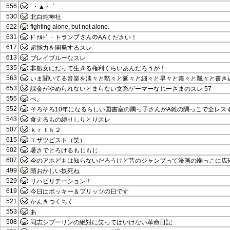
556
´・▲・ `
530
北白蛇神社
622
fighting alone, but not alone.
631
ﾄﾞﾅﾙﾄﾞ・トランプさんのAAください！
617
超能力を開発するスレ
613
ブレイブルーなスレ
535
非処女にだって生きる権利くらいあんだろうが！
563
いま聞いてる音楽を淡々と黙々と延々と細々と早々と粛々と飄々と書き込
653
課金がやめられないとまらない文系ゲーマーなじーさまのスレ 57
555
ぺ。
552
そろそろ10年になるらしい図書室の隅っ子さんがA雑の隅っこで全レス
543
食えるもの縛りしりとりスレ
507
ｋｒｔｋ２
615
エザツピスト（笑）
602
暑さでとろけるもじもじ
607
今のアホどもは知らないだろうけど昔のジャンプって漫画の端っこに広
499
頭おかしい奴死ね
529
リハビリテーション！
619
今日はポッキー＆プリッツの日です
521
かんきつくちく
553
あ
508
同志シブーリンの絶対に笑ってはいけない革命日記