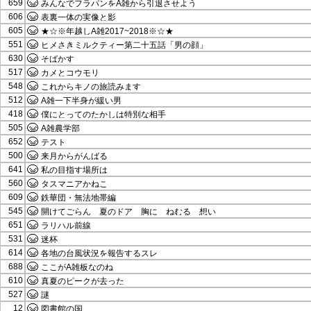
659
みんなでフラパンをA雑から引退させよう
606
表裏一体の実像と影
605
★☆※年越しA雑2017~2018※☆★
551
ヒメさきミルクティー第二十五話「男の顔」
630
そばかす
517
カメとコウモリ
548
これからキノの旅読みます
512
A雑一下半身が緩い男
418
僕にとってのたかしは特別な相手
505
A雑農学部
652
テスト
500
来月からがんばる
641
私の目指す場所は
560
タスマニアかねこ
609
鉄華団・無法地帯編
545
開けてごらん 夏のドア 胸に ねむる 想い
651
ラリハル前線
531
迷杯
614
各地の台風状況を報告するスレ
688
ここがA雑板なのね
610
真夏のピークが去った
527
謎
12
図書館の国