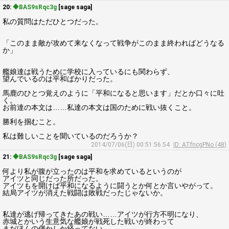
20:
◆BAS9sRqc3g
[sage saga]
私の質問はただひとつだった。
「このまま敵が攻めて来なくなって戦争がこのまま終わればどうなる
か」
艦娘達は戦うために学校に入っているにも関わらず、
望んでいるのは平和ばかりだった。
馬鹿のひとつ覚えのように「平和になると思います」だとか口々に吐
く。
お前達の本文は……私達の本文は国のために戦い抜くこと。
勝利を掴むこと。
私は難しいことを聞いているのだろうか？
2014/07/06(日) 00:51:56.54
ID: ATfncgPNo (48)
21:
◆BAS9sRqc3g
[sage saga]
何より私が腹が立ったのは平和を求めているというのが
アイツと同じだった所だった。
アイツもを開けば平和になるように闘うとか何とか言いやがって。
結局アイツが消えた戦闘は敗戦だったじゃないか。
私達が逃げ帰ってきたあの戦い……アイツが行方不明になり、
赤城とかいう生意気な艦娘が戦死した戦いが終わって
まだほんの僅かしか経ってない。