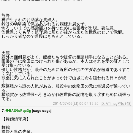
熊野
神戸生まれのお洒落な貴婦人。
鈴谷の幼馴染で気品あふれるお嬢様系腐女子。
怖ろしいまでの感染能力を持つために被害者が出現。要注意。
佐世保よりも早く鎮守府に居たが後から来た佐世保のせいで覚醒。
しっかり者なので普段はきちんとしている。
天龍
意外と面倒見がよく、艦娘たちや提督の相談相手になることがある。
眼帯の下は龍田につけられた傷があるが、本人はそれを愛の証として
受け取っている。
優しい性格だが、眼帯のために近所の子供のアダ名が極道でありすご
く気にしている。
扶桑に気に入られたことがきっかけで山城に命を狙われる日々が続
く。
駆逐艦から謎の人気がある。服役中の妹龍田の元に毎週必ず通ってい
る。
横須賀から佐世保へ引きぬかれ佐世保の記憶を取り戻すために頑張っ
てる。
2014/07/06(日) 00:04:19.20
ID: ATfncgPNo (48)
7:
◆BAS9sRqc3g
[sage saga]
【舞鶴鎮守府】
舞鶴
提督と呉の先輩。