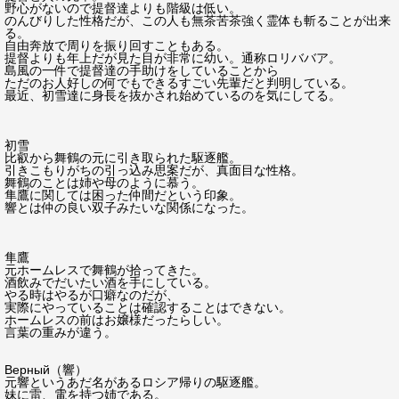
野心がないので提督達よりも階級は低い。
のんびりした性格だが、この人も無茶苦茶強く霊体も斬ることが出来
る。
自由奔放で周りを振り回すこともある。
提督よりも年上だが見た目が非常に幼い。通称ロリババア。
島風の一件で提督達の手助けをしていることから
ただのお人好しの何でもできるすごい先輩だと判明している。
最近、初雪達に身長を抜かされ始めているのを気にしてる。
初雪
比叡から舞鶴の元に引き取られた駆逐艦。
引きこもりがちの引っ込み思案だが、真面目な性格。
舞鶴のことは姉や母のように慕う。
隼鷹に関しては困った仲間だという印象。
響とは仲の良い双子みたいな関係になった。
隼鷹
元ホームレスで舞鶴が拾ってきた。
酒飲みでだいたい酒を手にしている。
やる時はやるが口癖なのだが、
実際にやっていることは確認することはできない。
ホームレスの前はお嬢様だったらしい。
言葉の重みが違う。
Верный（響）
元響というあだ名があるロシア帰りの駆逐艦。
妹に雷、電を持つ姉である。