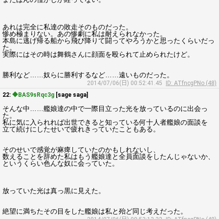
あれは完全に私達の敗走そのものだった。
惨め極まりない。あの惨劇に私は耐えられなかった。
本島に逃げ帰る船から飛び降りて闘ってやろうかと思ったくらいだっ
た。
実際にはその時は舞鶴さんに顔面を殴られて止められたけど。
勝利など……奴らに勝利するなど……遠いものだった。
2014/07/06(日) 00:52:41.45
ID: ATfncgPNo (48)
22:
◆BAS9sRqc3g
[sage saga]
そんな中……艦娘達の中で一際目立った光を放っているのに出会っ
た。
私に気に入られれば出世できると知っている何十人者艦娘の面談を
立て続けにしたせいで疲れきっていたこともある。
そのせいで感覚が麻痺していたのかもしれないし、
数えることを辞めた私はもう艦娘達と全員面談をしたんじゃないか、
というくらい色んな奴に会っていた。
放っていた光は真っ黒に見えた。
絶望に満ちたその目をした艦娘は私と殆ど同じ考えだった。