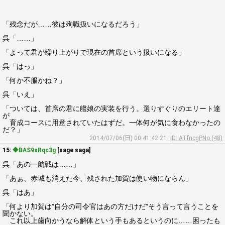
「残念だが……彼は殉職扱いになるだろう」
呉「……」
「よって君が繰り上がりで現在の首席という扱いになる」
呉「はっ」
「何か不服かね？」
呉「いえ」
「ついては、首席の君に艦娘の実装を行う。選りすぐりのエリート達
が
育成コースに用意されていたはずだ。一体何が気に食わなかったの
だ？」
2014/07/06(日) 00:41:42.21
ID: ATfncgPNo (48)
15:
◆BAS9sRqc3g
[sage saga]
呉「あの一航戦は……」
「あぁ、赤城も消えた今、残された加賀は使い物にならん」
呉「はあ」
「何より加賀は”自分の司令官はあの方だけだ”そう言って言うことを
聞かない。
これ以上歯向かうなら解体という手もあるというのに……困ったも