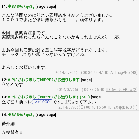
11:
◆BAS9sRqc3g
[sage saga]
こんな時間なのに前スレ乙埋めありがとうございました。
１０００でまたど偉い無茶ぶりを……。頑張ります。
今回、微閲覧注意です。
実際読み終わったらそんなことないかもしれませんが、一応。
まあ今回も安定の雑文章に誤字脱字がどうせあります。
チェックしてない訳じゃないんですけどね。
よろしくお願いします。
2014/07/06(日) 00:36:42.47
ID: ATfncgPNo (48)
12:
VIPにかわりましてNIPPERがお送りします
[sage]
立て乙です
2014/07/06(日) 00:37:26.40
ID: 6FTdu+BJo (2)
13:
VIPにかわりましてNIPPERがお送りします(SSL)
[sage]
立て乙！前スレ
>>1000
です。頑張って下さい
2014/07/06(日) 00:40:16.60
ID: 2XejqBe50 (1)
14:
◆BAS9sRqc3g
[sage saga]
番外編
☆復讐者☆