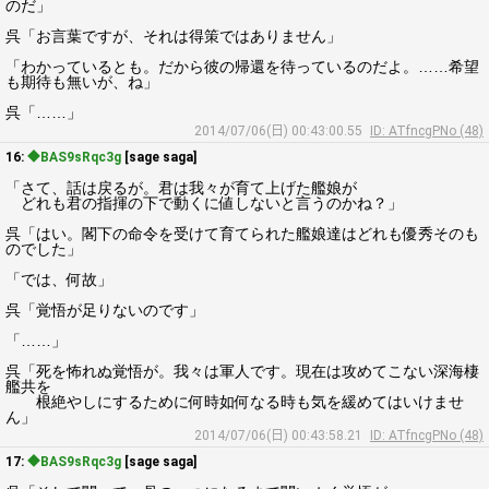
のだ」
呉「お言葉ですが、それは得策ではありません」
「わかっているとも。だから彼の帰還を待っているのだよ。……希望
も期待も無いが、ね」
呉「……」
2014/07/06(日) 00:43:00.55
ID: ATfncgPNo (48)
16:
◆BAS9sRqc3g
[sage saga]
「さて、話は戻るが。君は我々が育て上げた艦娘が
どれも君の指揮の下で動くに値しないと言うのかね？」
呉「はい。閣下の命令を受けて育てられた艦娘達はどれも優秀そのも
のでした」
「では、何故」
呉「覚悟が足りないのです」
「……」
呉「死を怖れぬ覚悟が。我々は軍人です。現在は攻めてこない深海棲
艦共を
根絶やしにするために何時如何なる時も気を緩めてはいけませ
ん」
2014/07/06(日) 00:43:58.21
ID: ATfncgPNo (48)
17:
◆BAS9sRqc3g
[sage saga]