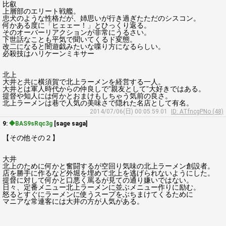
比叡
上層部のエリート戦艦。
忠犬のような性格だが、姉思いが行き過ぎたただのシスコン。
何かある度に「ヒェェー！」とひっくり返る。
そのオーバーリアクションが非常にうるさい。
下世話なことも平気で聞いてくるド変態。
改二になると闇遊戯みたいな喋り方になるらしい。
必殺技はハリケーンミキサー
北上
大井と共に横須賀で北上ラーメンを経営する一人。
大井とは軍人時代からの仲良しで”親友として”大好きではある。
提督や知人には何かとおまけもしちゃう気前の良さ。
北上ラーメンは巷で人気の美味さで隠れた名店として有名。
2014/07/06(日) 00:05:59.01
ID: ATfncgPNo (48)
9:
◆BAS9sRqc3g
[sage saga]
【その他その２】
大井
北上のために何かと奮闘するが空回り気味の北上ラーメン創設者。
店を勝手に作るなど外堀を埋めて北上を逃げられないようにした。
提督に対して何かと口悪く罵るが見ての通り嫌いではない。
日々、定番メニュー北上ラーメンに並ぶメニュー作りに励む。
怒るとすぐにラーメンに使うスープをぶちまけてくるために
マニアな常連客には大井の方が人気がある。