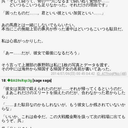
呉「そして闘って、骨の一つになるまで闘いぬく覚悟が……
どいつもこいつも足りなかった。それだけの理由です」
「困ったものだ……。君といい彼といい加賀といい……」
あの馬鹿とは一緒にしないでもらいたい。
本当にこの無能上官の豚共が作った連中はどいつもこいつも駄目だ。
私は心底がっかりした。
「あー……だが、彼女で最後になるだろう」
そう言って上層部の豚野郎は私に1枚の写真とデータを渡す。
その中には海外から帰国する帰国子女の名前が書いてあった。
2014/07/06(日) 00:45:04.42
ID: ATfncgPNo (48)
18:
◆BAS9sRqc3g
[sage saga]
「彼女は英国で鍛えられたのだが……それが帰ってくるというのだ。
まあこれだけのエリートを揃えたのだが、合わなかった君からした
ら」
「……また駄目なのかもしれないが。もう彼女しか残されていないか
らな」
「いいか。これは命令だ。この大戦艦金剛を扱って次の戦場に出ても
らうぞ、呉」