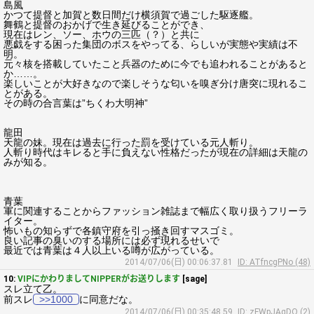
島風
かつて提督と加賀と数日間だけ横須賀で過ごした駆逐艦。
舞鶴と提督のおかげで生き延びることができ、
現在はレン、ソー、ホウの三匹（？）と共に
悪戯をする困った集団のボスをやってる、らしいが実態や実績は不
明。
元々核を搭載していたこと兵器のために今でも追われることがあると
か……。
楽しいことが大好きなので楽しそうな匂いを嗅ぎ分け唐突に現れるこ
とがある。
その時の合言葉は”ちくわ大明神”
龍田
天龍の妹。現在は過去に行った罰を受けている元人斬り。
人斬り時代はキレると手に負えない性格だったが現在の詳細は天龍の
みが知る。
青葉
軍に関連することからファッション雑誌まで幅広く取り扱うフリーラ
イター。
怖いもの知らずで各鎮守府を引っ掻き回すマスゴミ。
良い記事の臭いのする場所には必ず現れるせいで
最近では青葉は４人以上いる噂が広がっている。
2014/07/06(日) 00:06:37.81
ID: ATfncgPNo (48)
10:
VIPにかわりましてNIPPERがお送りします
[sage]
スレ立て乙。
前スレ
>>1000
に同意だな。
2014/07/06(日) 00:35:48.59
ID: zFWpJAqDO (2)