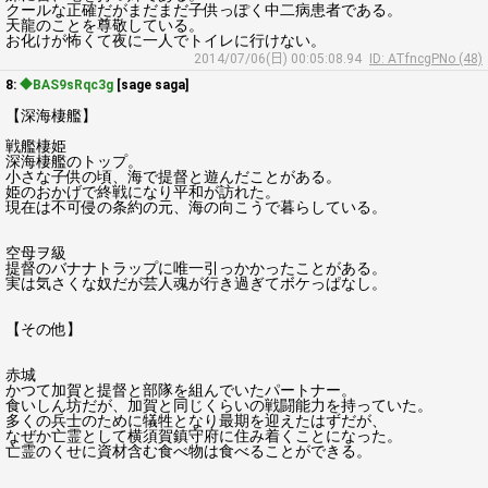
クールな正確だがまだまだ子供っぽく中二病患者である。
天龍のことを尊敬している。
お化けが怖くて夜に一人でトイレに行けない。
2014/07/06(日) 00:05:08.94
ID: ATfncgPNo (48)
8:
◆BAS9sRqc3g
[sage saga]
【深海棲艦】
戦艦棲姫
深海棲艦のトップ。
小さな子供の頃、海で提督と遊んだことがある。
姫のおかげで終戦になり平和が訪れた。
現在は不可侵の条約の元、海の向こうで暮らしている。
空母ヲ級
提督のバナナトラップに唯一引っかかったことがある。
実は気さくな奴だが芸人魂が行き過ぎてボケっぱなし。
【その他】
赤城
かつて加賀と提督と部隊を組んでいたパートナー。
食いしん坊だが、加賀と同じくらいの戦闘能力を持っていた。
多くの兵士のために犠牲となり最期を迎えたはずだが、
なぜか亡霊として横須賀鎮守府に住み着くことになった。
亡霊のくせに資材含む食べ物は食べることができる。