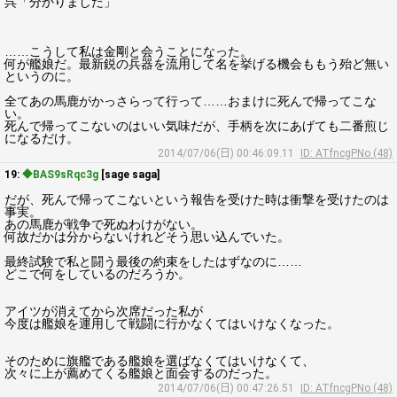
呉「分かりました」
……こうして私は金剛と会うことになった。
何が艦娘だ。最新鋭の兵器を流用して名を挙げる機会ももう殆ど無い
というのに。
全てあの馬鹿がかっさらって行って……おまけに死んで帰ってこな
い。
死んで帰ってこないのはいい気味だが、手柄を次にあげても二番煎じ
になるだけ。
2014/07/06(日) 00:46:09.11
ID: ATfncgPNo (48)
19:
◆BAS9sRqc3g
[sage saga]
だが、死んで帰ってこないという報告を受けた時は衝撃を受けたのは
事実。
あの馬鹿が戦争で死ぬわけがない。
何故だかは分からないけれどそう思い込んでいた。
最終試験で私と闘う最後の約束をしたはずなのに……
どこで何をしているのだろうか。
アイツが消えてから次席だった私が
今度は艦娘を運用して戦闘に行かなくてはいけなくなった。
そのために旗艦である艦娘を選ばなくてはいけなくて、
次々に上が薦めてくる艦娘と面会するのだった。
2014/07/06(日) 00:47:26.51
ID: ATfncgPNo (48)