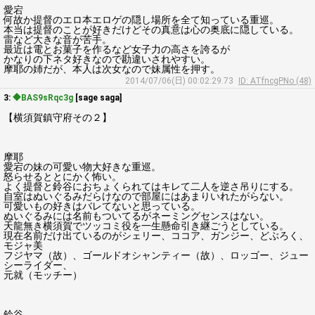
愛宕
何故か提督のエロ本エロゲの隠し場所を全て知っている重巡。
本当は提督のことが好きだけどその真意は心の奥底に隠している。
雷など大きな音が苦手。
最近は電とお菓子を作るなど女子力の高さを誇るが
かなりの下ネタ好きなので勘違いされやすい。
摩耶の姉だが、本人は次女なので妹属性を押す。
2014/07/06(日) 00:02:29.73
ID: ATfncgPNo (48)
3:
◆BAS9sRqc3g
[sage saga]
【横須賀鎮守府その２】
摩耶
愛宕の妹の可愛い物大好きな重巡。
怒らせるととにかく怖い。
よく提督と鈴谷におちょくられてはキレて二人を逆さ吊りにする。
自室はぬいぐるみだらけなので部屋にはあまりいれたがらない。
可愛いもの好きはバレてないと思っている。
ぬいぐるみには名前もついてるがネーミングセンスはない。
天龍無き横須賀でツッコミ役を一生懸命引き継ごうとしている。
現在名前だけ出ているのがシェリー、ココア、ガンジー、どぶろく、
モジャ美
フジヤマ（故）、ゴールドオシャンティー（故）、ロッゴー、ジュー
シーライダー、
元就（モッチー）
鈴谷