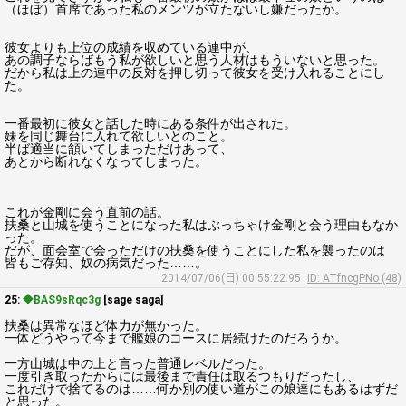
（ほぼ）首席であった私のメンツが立たないし嫌だったが。
彼女よりも上位の成績を収めている連中が、
あの調子ならばもう私が欲しいと思う人材はもういないと思った。
だから私は上の連中の反対を押し切って彼女を受け入れることにし
た。
一番最初に彼女と話した時にある条件が出された。
妹を同じ舞台に入れて欲しいとのこと。
半ば適当に頷いてしまっただけあって、
あとから断れなくなってしまった。
これが金剛に会う直前の話。
扶桑と山城を使うことになった私はぶっちゃけ金剛と会う理由もなか
った。
だが、面会室で会っただけの扶桑を使うことにした私を襲ったのは
皆もご存知、奴の病気だった……。
2014/07/06(日) 00:55:22.95
ID: ATfncgPNo (48)
25:
◆BAS9sRqc3g
[sage saga]
扶桑は異常なほど体力が無かった。
一体どうやって今まで艦娘のコースに居続けたのだろうか。
一方山城は中の上と言った普通レベルだった。
一度引き取ったからには最後まで責任は取るつもりだったし、
これだけで捨てるのは……何か別の使い道がこの娘達にもあるはずだ
と思った。