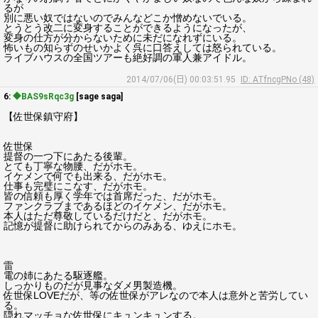
るが
別に悪い奴ではないのでみんなどこか憎めないでいる。
とうとう改二に変身することができるようになったが、
変身の仕方が分からないために未だになれずにいる。
怖いもの知らずのせいかよく呉に口答えしては怒られている。
ライブハウスの全国ツアーも絶好調の軍人兼アイドル。
2014/07/06(日) 00:03:51.95
ID: ATfncgPNo (48)
6:
◆BAS9sRqc3g
[sage saga]
【佐世保鎮守府】
佐世保
提督の一つ下にあたる後輩。
とても丁寧な物腰、だがホモ。
イケメンで何でも出来る、だがホモ。
仕事も完璧にこなす、だがホモ。
皆の信頼も厚く学年では首席だった、だがホモ。
ファンクラブまであるほどのイケメン、だがホモ。
本人はただ尊敬しているだけだと、だがホモ。
記憶が提督に助けられてからのみある、ゆえにホモ。
雷
電の姉にあたる駆逐艦。
しっかりものだが見事なダメ男製造機。
佐世保LOVEだが、等の佐世保がアレなので本人は意外と苦労してい
る。
隠れマッチョな佐世保にキュンキュンする。