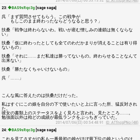
2014/07/06(日) 00:53:13.32
ID: ATfncgPNo (48)
23:
◆BAS9sRqc3g
[sage saga]
呉「まず質問させてもらう。この戦争が
もしこのまま終わったならどうなると思う？」
扶桑「戦争は終わらないわ。戦いが産む憎しみの連鎖は無くならな
い」
扶桑「仮に終わったとしても全てのわだかまりが消えることは有り得
ないもの」
扶桑「それに……まだ私達は勝ってないもの。終わらせることなんて
出来ない」
扶桑「勝たなくちゃいけないもの」
呉「……」
こんな風に答えたのは扶桑だけだった。
私はすぐにこの娘を自分の下で使いたいと上に言った所、猛反対され
た。
彼女の書類上のステータスをよく見ろと言われ、見たところ……。
勉強面以外は殆どの成績が最低ランクをぶっちぎっていた。
2014/07/06(日) 00:54:48.91
ID: ATfncgPNo (48)
24:
◆BAS9sRqc3g
[sage saga]
これを見てさすがの私も一番最初の娘がほぼ最下位の娘というのは