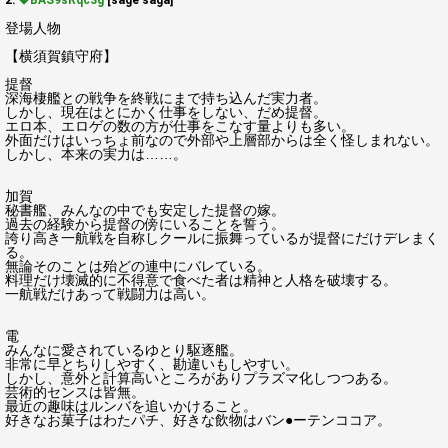
2:
◆BAS9sRqc3g
[sage saga]
登場人物
【横須賀鎮守府】
提督
深海棲艦との戦争を終戦にまで持ち込んだ実力者。
しかし、現在はとにかく仕事をしない、だめ提督。
エロ本、エロゲの数の方が仕事をこなす量よりも多い。
外面だけはいっちょ前なので外部や上層部からは全く怪しまれない。
しかし、本来の実力は……。
加賀
秘書艦、みんなの中でも安定した提督の嫁。
過去の経験から提督の傍にいることを誓う。
誇り高き一航戦を自称しクールに振舞っているが提督にだけデレまく
る。
無論そのことは殆どの連中にバレている。
料理だけ壊滅的に不得意で食べた者は精神と人格を破壊する。
一航戦だけあって戦闘力は高い。
電
みんなに愛されているゆとり駆逐艦。
非常に早とちりしやすく、勘違いもしやすい。
しかし、意外と計算高いところがありプラズマ化しつつある。
芸術的センスは皆無。
最近の趣味はルンバを追いかけること。
好きなお菓子はわたパチ、好きな飲物はバン●ーテンココア。