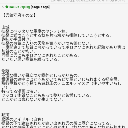
2014/07/06(日) 00:03:23.60
ID: ATfncgPNo (48)
5:
◆BAS9sRqc3g
[sage saga]
【呉鎮守府その２】
山城
扶桑にベッタリな重度のヤンデレ妹。
扶桑に近づこうとする奴を片っ端から排除していこうとする。
趣味が半田付け。
扶桑のお気に入りの天龍を狙うがいつも倒せない。
一度間違えて加賀に向かっていってボロクソにされた経験があり実は
加賀のことが怖い。
同様に呉にもボロクソにされたことがある。
だいたい黒い瘴気を纏っている。
龍驤
不憫な扱いが目立つが意外としっかりもの。
横須賀の連中にはどうあがいてもピザ屋といじられまくる軽空母。
飛行甲板がどう見ても遊戯王のデュエルディスク（使いやすいらし
い）。
持ってる漫画は渋い。
ツッコミ体質なこともあって割りと苦労している。
どこがとは言わないが生えてない。
那珂
艦隊のアイドル（自称）
提督の下で建造されたが追い出され呉の所に厄介になってる。
かなりのお調子者でとにかくやかましい奴なので色んな奴から疎まれ