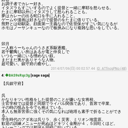
お調子者でカレー好き。
イタズラもすごいするのでよく提督と一緒に摩耶を怒らせる。
たまに摩耶以外にイタズラして怒られることも。
夢はカレーの出る蛇口を手に入れること。
ゲームや漫画は好きなので提督のをたまに借りている。
熊野とは幼馴染。顔面第一主義なので佐世保がすごい気になるが
ホモはノーサンキューなので板挟みになり複雑な思いをしている。
卯月
一人称うーちゃんのうさぎ系駆逐艦。
若干鬱陶しい所はあるが電と仲良しで
いつも一緒にいる憎めない奴。
まだまだ奥がありそうな人物。
超可愛い。鎮守府の癒やし。
2014/07/06(日) 00:02:57.44
ID: ATfncgPNo (48)
4:
◆BAS9sRqc3g
[sage saga]
【呉鎮守府】
呉
かなりキツい性格をした提督のことが嫌いな女将校。
士官学校では提督と同期でライバル関係であり、首席で卒業。
その時の恨みを今でも抱えている。
本人も無茶苦茶に強くその気になれば砲塔も素手で折ることができ
る。
学生時代のアダ名は呉リラ、歩く災害、ミリオン地雷原。
歓迎の訓練メニューが死ぬほどキツく金剛が４，５回吐くほど。
トレーニングでは那珂も同様に吐いている。