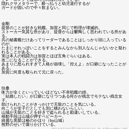
隠れクサメタラーで、酔っ払うと幼児退行するが
ガードが固いので中々飲まない。
金剛
提督のことが好きな戦艦。加賀と同じで料理が壊滅的。
ストーカー気質な所があり、提督からは鬱陶しく思われている所があ
る。
呉の秘書艦だけあってリーダーであることはしっかり頭に入っている
のが、
たまにそれっぽいことをするとみんなから別人なんじゃないかと疑わ
れることがある。
実は本人の戦闘力は加賀とほぼ互角ぐらいはある。
改二になることができる。
あまりに怒られすぎて人格が崩壊し「控えよ」が口癖になったことが
ある。
加賀に何度も殴られて元に戻った。
扶桑
体力が全くといっていいほどない不幸戦艦の姉。
「結婚したい」が口癖になりつつある何かが残念でモテない残念女
子。
助けられたことがきっかけで天龍のことを気にいる。
向こうが女子だとしても別に構わないらしい。
山城が天龍のことを好きで盗られると勘違いしている。
移動手段は山城が押すベビーカー。
綺麗な黒髪は椿のかほり（by山城）
熊野のせいで腐りかけている。