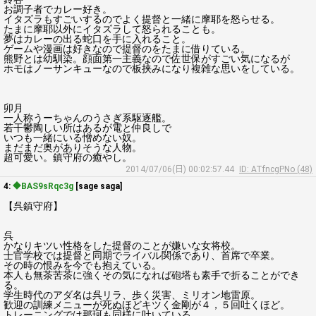
お調子者でカレー好き。
イタズラもすごいするのでよく提督と一緒に摩耶を怒らせる。
たまに摩耶以外にイタズラして怒られることも。
夢はカレーの出る蛇口を手に入れること。
ゲームや漫画は好きなので提督のをたまに借りている。
熊野とは幼馴染。顔面第一主義なので佐世保がすごい気になるが
ホモはノーサンキューなので板挟みになり複雑な思いをしている。
卯月
一人称うーちゃんのうさぎ系駆逐艦。
若干鬱陶しい所はあるが電と仲良しで
いつも一緒にいる憎めない奴。
まだまだ奥がありそうな人物。
超可愛い。鎮守府の癒やし。
2014/07/06(日) 00:02:57.44
ID: ATfncgPNo (48)
4:
◆BAS9sRqc3g
[sage saga]
【呉鎮守府】
呉
かなりキツい性格をした提督のことが嫌いな女将校。
士官学校では提督と同期でライバル関係であり、首席で卒業。
その時の恨みを今でも抱えている。
本人も無茶苦茶に強くその気になれば砲塔も素手で折ることができ
る。
学生時代のアダ名は呉リラ、歩く災害、ミリオン地雷原。
歓迎の訓練メニューが死ぬほどキツく金剛が４，５回吐くほど。
トレーニングでは那珂も同様に吐いている。