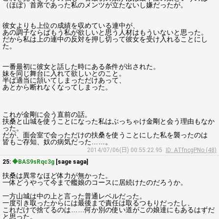
（ほぼ）首席であった私のメンツが立たないし嫌だったが。
彼女よりも上位の成績を収めている連中が、
あの調子ならばもう私が欲しいと思う人材はもういないと思った。
だから私は上の連中の反対を押し切って彼女を受け入れることにし
た。
一番最初に彼女と話した時にある条件が出された。
妹を同じ舞台に入れて欲しいとのこと。
半ば適当に頷いてしまっただけあって、
あとから断れなくなってしまった。
これが金剛に会う直前の話。
扶桑と山城を使うことになった私はぶっちゃけ金剛と会う理由もなか
った。
だが、面会室で会っただけの扶桑を使うことにした私を襲ったのは
皆もご存知、奴の病気だった……。
2014/07/06(日) 00:55:22.95
ID: ATfncgPNo (48)
25:
◆BAS9sRqc3g
[sage saga]
扶桑は異常なほど体力が無かった。
一体どうやって今まで艦娘のコースに居続けたのだろうか。
一方山城は中の上と言った普通レベルだった。
一度引き取ったからには最後まで責任は取るつもりだったし、
これだけで捨てるのは……何か別の使い道がこの娘達にもあるはずだ
と思った。