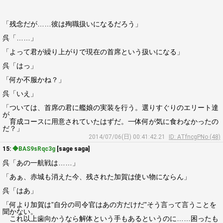
「残念だが……彼は殉職扱いになるだろう」
呉「……」
「よって君が繰り上がりで現在の首席という扱いになる」
呉「はっ」
「何か不服かね？」
呉「いえ」
「ついては、首席の君に艦娘の実装を行う。選りすぐりのエリート達
が
育成コースに用意されていたはずだ。一体何が気に食わなかったの
だ？」
2014/07/06(日) 00:41:42.21
ID: ATfncgPNo (48)
15:
◆BAS9sRqc3g
[sage saga]
呉「あの一航戦は……」
「あぁ、赤城も消えた今、残された加賀は使い物にならん」
呉「はあ」
「何より加賀は”自分の司令官はあの方だけだ”そう言って言うことを
聞かない。
これ以上歯向かうなら解体という手もあるというのに……困ったも