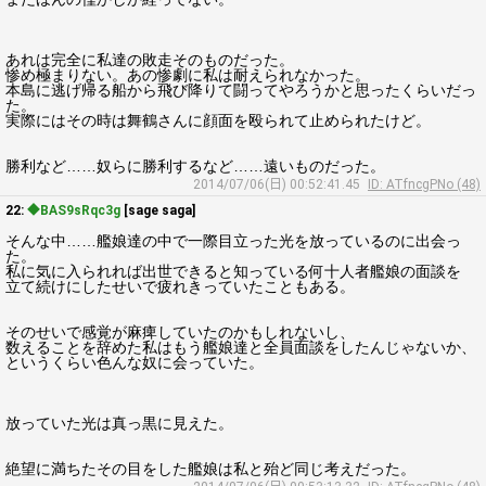
あれは完全に私達の敗走そのものだった。
惨め極まりない。あの惨劇に私は耐えられなかった。
本島に逃げ帰る船から飛び降りて闘ってやろうかと思ったくらいだっ
た。
実際にはその時は舞鶴さんに顔面を殴られて止められたけど。
勝利など……奴らに勝利するなど……遠いものだった。
2014/07/06(日) 00:52:41.45
ID: ATfncgPNo (48)
22:
◆BAS9sRqc3g
[sage saga]
そんな中……艦娘達の中で一際目立った光を放っているのに出会っ
た。
私に気に入られれば出世できると知っている何十人者艦娘の面談を
立て続けにしたせいで疲れきっていたこともある。
そのせいで感覚が麻痺していたのかもしれないし、
数えることを辞めた私はもう艦娘達と全員面談をしたんじゃないか、
というくらい色んな奴に会っていた。
放っていた光は真っ黒に見えた。
絶望に満ちたその目をした艦娘は私と殆ど同じ考えだった。