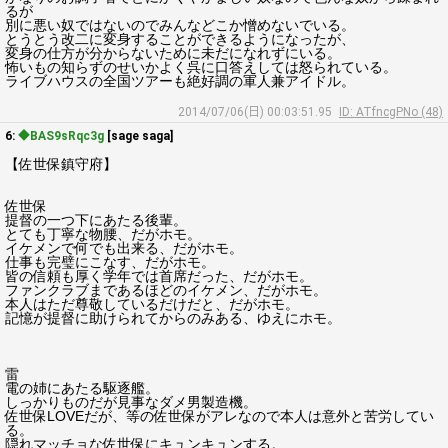
るが
別に悪い奴ではないのでみんなどこか憎めないでいる。
とうとう改二に変身することができるようになったが、
変身の仕方が分からないために未だになれずにいる。
怖いもの知らずのせいかよく呉に口答えしては怒られている。
ライブハウスの全国ツアーも絶好調の軍人兼アイドル。
2014/07/06(日) 00:03:51.95
ID: ATfncgPNo (48)
6:
◆BAS9sRqc3g
[sage saga]
【佐世保鎮守府】
佐世保
提督の一つ下にあたる後輩。
とても丁寧な物腰、だがホモ。
イケメンで何でも出来る、だがホモ。
仕事も完璧にこなす、だがホモ。
皆の信頼も厚く学年では首席だった、だがホモ。
ファンクラブまであるほどのイケメン、だがホモ。
本人はただ尊敬しているだけだと、だがホモ。
記憶が提督に助けられてからのみある、ゆえにホモ。
雷
電の姉にあたる駆逐艦。
しっかりものだが見事なダメ男製造機。
佐世保LOVEだが、等の佐世保がアレなので本人は意外と苦労してい
る。
隠れマッチョな佐世保にキュンキュンする。