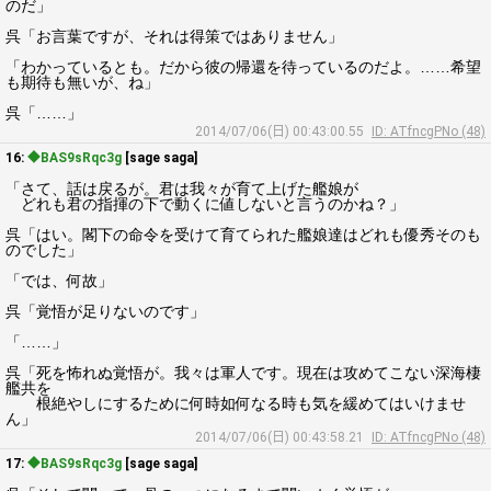
のだ」
呉「お言葉ですが、それは得策ではありません」
「わかっているとも。だから彼の帰還を待っているのだよ。……希望
も期待も無いが、ね」
呉「……」
2014/07/06(日) 00:43:00.55
ID: ATfncgPNo (48)
16:
◆BAS9sRqc3g
[sage saga]
「さて、話は戻るが。君は我々が育て上げた艦娘が
どれも君の指揮の下で動くに値しないと言うのかね？」
呉「はい。閣下の命令を受けて育てられた艦娘達はどれも優秀そのも
のでした」
「では、何故」
呉「覚悟が足りないのです」
「……」
呉「死を怖れぬ覚悟が。我々は軍人です。現在は攻めてこない深海棲
艦共を
根絶やしにするために何時如何なる時も気を緩めてはいけませ
ん」
2014/07/06(日) 00:43:58.21
ID: ATfncgPNo (48)
17:
◆BAS9sRqc3g
[sage saga]