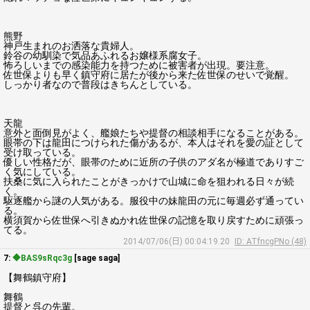
熊野
神戸生まれのお洒落な貴婦人。
鈴谷の幼馴染で気品あふれるお嬢様系腐女子。
怖ろしいまでの感染能力を持つために被害者が出現。要注意。
佐世保よりも早く鎮守府に居たが後から来た佐世保のせいで覚醒。
しっかり者なので普段はきちんとしている。
天龍
意外と面倒見がよく、艦娘たちや提督の相談相手になることがある。
眼帯の下は龍田につけられた傷があるが、本人はそれを愛の証として
受け取っている。
優しい性格だが、眼帯のために近所の子供のアダ名が極道でありすご
く気にしている。
扶桑に気に入られたことがきっかけで山城に命を狙われる日々が続
く。
駆逐艦から謎の人気がある。服役中の妹龍田の元に毎週必ず通ってい
る。
横須賀から佐世保へ引きぬかれ佐世保の記憶を取り戻すために頑張っ
てる。
2014/07/06(日) 00:04:19.20
ID: ATfncgPNo (48)
7:
◆BAS9sRqc3g
[sage saga]
【舞鶴鎮守府】
舞鶴
提督と呉の先輩。