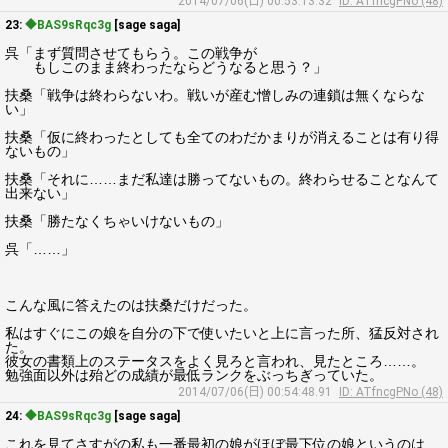
2014/07/06(日) 00:53:13.32
ID: ATfncgPNo (48)
23:
◆BAS9sRqc3g
[sage saga]
呉「まず質問させてもらう。この戦争が
もしこのまま終わったならどうなると思う？」
扶桑「戦争は終わらないわ。戦いが産む憎しみの連鎖は無くならな
い」
扶桑「仮に終わったとしても全てのわだかまりが消えることは有り得
ないもの」
扶桑「それに……まだ私達は勝ってないもの。終わらせることなんて
出来ない」
扶桑「勝たなくちゃいけないもの」
呉「……」
こんな風に答えたのは扶桑だけだった。
私はすぐにこの娘を自分の下で使いたいと上に言った所、猛反対され
た。
彼女の書類上のステータスをよく見ろと言われ、見たところ……。
勉強面以外は殆どの成績が最低ランクをぶっちぎっていた。
2014/07/06(日) 00:54:48.91
ID: ATfncgPNo (48)
24:
◆BAS9sRqc3g
[sage saga]
これを見てさすがの私も一番最初の娘がほぼ最下位の娘というのは