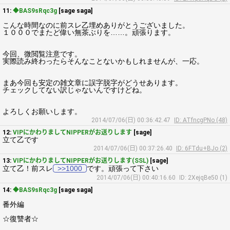
11:
◆BAS9sRqc3g
[sage saga]
こんな時間なのに前スレ乙埋めありがとうございました。
１０００でまたど偉い無茶ぶりを……。頑張ります。
今回、微閲覧注意です。
実際読み終わったらそんなことないかもしれませんが、一応。
まあ今回も安定の雑文章に誤字脱字がどうせあります。
チェックしてない訳じゃないんですけどね。
よろしくお願いします。
2014/07/06(日) 00:36:42.47
ID: ATfncgPNo (48)
12:
VIPにかわりましてNIPPERがお送りします
[sage]
立て乙です
2014/07/06(日) 00:37:26.40
ID: 6FTdu+BJo (2)
13:
VIPにかわりましてNIPPERがお送りします(SSL)
[sage]
立て乙！前スレ
>>1000
です。頑張って下さい
2014/07/06(日) 00:40:16.60
ID: 2XejqBe50 (1)
14:
◆BAS9sRqc3g
[sage saga]
番外編
☆復讐者☆