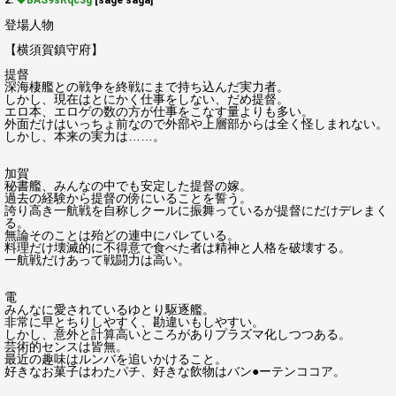
2:
◆BAS9sRqc3g
[sage saga]
登場人物
【横須賀鎮守府】
提督
深海棲艦との戦争を終戦にまで持ち込んだ実力者。
しかし、現在はとにかく仕事をしない、だめ提督。
エロ本、エロゲの数の方が仕事をこなす量よりも多い。
外面だけはいっちょ前なので外部や上層部からは全く怪しまれない。
しかし、本来の実力は……。
加賀
秘書艦、みんなの中でも安定した提督の嫁。
過去の経験から提督の傍にいることを誓う。
誇り高き一航戦を自称しクールに振舞っているが提督にだけデレまく
る。
無論そのことは殆どの連中にバレている。
料理だけ壊滅的に不得意で食べた者は精神と人格を破壊する。
一航戦だけあって戦闘力は高い。
電
みんなに愛されているゆとり駆逐艦。
非常に早とちりしやすく、勘違いもしやすい。
しかし、意外と計算高いところがありプラズマ化しつつある。
芸術的センスは皆無。
最近の趣味はルンバを追いかけること。
好きなお菓子はわたパチ、好きな飲物はバン●ーテンココア。