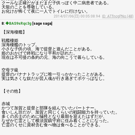
クールな正確だがまだまだ子供っぽく中二病患者である。
天龍のことを尊敬している。
お化けが怖くて夜に一人でトイレに行けない。
2014/07/06(日) 00:05:08.94
ID: ATfncgPNo (48)
8:
◆BAS9sRqc3g
[sage saga]
【深海棲艦】
戦艦棲姫
深海棲艦のトップ。
小さな子供の頃、海で提督と遊んだことがある。
姫のおかげで終戦になり平和が訪れた。
現在は不可侵の条約の元、海の向こうで暮らしている。
空母ヲ級
提督のバナナトラップに唯一引っかかったことがある。
実は気さくな奴だが芸人魂が行き過ぎてボケっぱなし。
【その他】
赤城
かつて加賀と提督と部隊を組んでいたパートナー。
食いしん坊だが、加賀と同じくらいの戦闘能力を持っていた。
多くの兵士のために犠牲となり最期を迎えたはずだが、
なぜか亡霊として横須賀鎮守府に住み着くことになった。
亡霊のくせに資材含む食べ物は食べることができる。