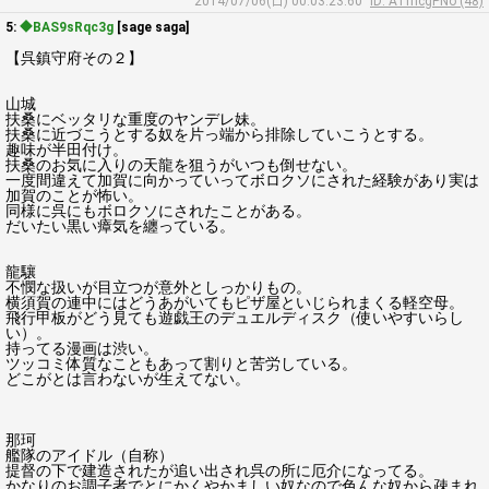
2014/07/06(日) 00:03:23.60
ID: ATfncgPNo (48)
5:
◆BAS9sRqc3g
[sage saga]
【呉鎮守府その２】
山城
扶桑にベッタリな重度のヤンデレ妹。
扶桑に近づこうとする奴を片っ端から排除していこうとする。
趣味が半田付け。
扶桑のお気に入りの天龍を狙うがいつも倒せない。
一度間違えて加賀に向かっていってボロクソにされた経験があり実は
加賀のことが怖い。
同様に呉にもボロクソにされたことがある。
だいたい黒い瘴気を纏っている。
龍驤
不憫な扱いが目立つが意外としっかりもの。
横須賀の連中にはどうあがいてもピザ屋といじられまくる軽空母。
飛行甲板がどう見ても遊戯王のデュエルディスク（使いやすいらし
い）。
持ってる漫画は渋い。
ツッコミ体質なこともあって割りと苦労している。
どこがとは言わないが生えてない。
那珂
艦隊のアイドル（自称）
提督の下で建造されたが追い出され呉の所に厄介になってる。
かなりのお調子者でとにかくやかましい奴なので色んな奴から疎まれ