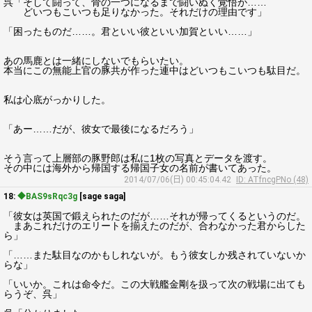
呉「そして闘って、骨の一つになるまで闘いぬく覚悟が……
どいつもこいつも足りなかった。それだけの理由です」
「困ったものだ……。君といい彼といい加賀といい……」
あの馬鹿とは一緒にしないでもらいたい。
本当にこの無能上官の豚共が作った連中はどいつもこいつも駄目だ。
私は心底がっかりした。
「あー……だが、彼女で最後になるだろう」
そう言って上層部の豚野郎は私に1枚の写真とデータを渡す。
その中には海外から帰国する帰国子女の名前が書いてあった。
2014/07/06(日) 00:45:04.42
ID: ATfncgPNo (48)
18:
◆BAS9sRqc3g
[sage saga]
「彼女は英国で鍛えられたのだが……それが帰ってくるというのだ。
まあこれだけのエリートを揃えたのだが、合わなかった君からした
ら」
「……また駄目なのかもしれないが。もう彼女しか残されていないか
らな」
「いいか。これは命令だ。この大戦艦金剛を扱って次の戦場に出ても
らうぞ、呉」