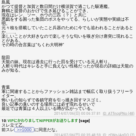
島風
かつて提督と加賀と数日間だけ横須賀で過ごした駆逐艦。
舞鶴と提督のおかげで生き延びることができ、
現在はレン、ソー、ホウの三匹（？）と共に
悪戯をする困った集団のボスをやってる、らしいが実態や実績は不
明。
元々核を搭載していたこと兵器のために今でも追われることがあると
か……。
楽しいことが大好きなので楽しそうな匂いを嗅ぎ分け唐突に現れるこ
とがある。
その時の合言葉は”ちくわ大明神”
龍田
天龍の妹。現在は過去に行った罰を受けている元人斬り。
人斬り時代はキレると手に負えない性格だったが現在の詳細は天龍の
みが知る。
青葉
軍に関連することからファッション雑誌まで幅広く取り扱うフリーラ
イター。
怖いもの知らずで各鎮守府を引っ掻き回すマスゴミ。
良い記事の臭いのする場所には必ず現れるせいで
最近では青葉は４人以上いる噂が広がっている。
2014/07/06(日) 00:06:37.81
ID: ATfncgPNo (48)
10:
VIPにかわりましてNIPPERがお送りします
[sage]
スレ立て乙。
前スレ
>>1000
に同意だな。
2014/07/06(日) 00:35:48.59
ID: zFWpJAqDO (2)