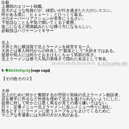
比叡
上層部のエリート戦艦。
忠犬のような性格だが、姉思いが行き過ぎたただのシスコン。
何かある度に「ヒェェー！」とひっくり返る。
そのオーバーリアクションが非常にうるさい。
下世話なことも平気で聞いてくるド変態。
改二になると闇遊戯みたいな喋り方になるらしい。
必殺技はハリケーンミキサー
北上
大井と共に横須賀で北上ラーメンを経営する一人。
大井とは軍人時代からの仲良しで”親友として”大好きではある。
提督や知人には何かとおまけもしちゃう気前の良さ。
北上ラーメンは巷で人気の美味さで隠れた名店として有名。
2014/07/06(日) 00:05:59.01
ID: ATfncgPNo (48)
9:
◆BAS9sRqc3g
[sage saga]
【その他その２】
大井
北上のために何かと奮闘するが空回り気味の北上ラーメン創設者。
店を勝手に作るなど外堀を埋めて北上を逃げられないようにした。
提督に対して何かと口悪く罵るが見ての通り嫌いではない。
日々、定番メニュー北上ラーメンに並ぶメニュー作りに励む。
怒るとすぐにラーメンに使うスープをぶちまけてくるために
マニアな常連客には大井の方が人気がある。