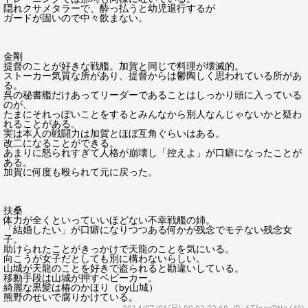
隠れクサメタラーで、酔っ払うと幼児退行するが
ガードが固いので中々飲まない。
金剛
提督のことが好きな戦艦。加賀と同じで料理が壊滅的。
ストーカー気質な所があり、提督からは鬱陶しく思われている所があ
る。
呉の秘書艦だけあってリーダーであることはしっかり頭に入っている
のが、
たまにそれっぽいことをするとみんなから別人なんじゃないかと疑わ
れることがある。
実は本人の戦闘力は加賀とほぼ互角ぐらいはある。
改二になることができる。
あまりに怒られすぎて人格が崩壊し「控えよ」が口癖になったことが
ある。
加賀に何度も殴られて元に戻った。
扶桑
体力が全くといっていいほどない不幸戦艦の姉。
「結婚したい」が口癖になりつつある何かが残念でモテない残念女
子。
助けられたことがきっかけで天龍のことを気にいる。
向こうが女子だとしても別に構わないらしい。
山城が天龍のことを好きで盗られると勘違いしている。
移動手段は山城が押すベビーカー。
綺麗な黒髪は椿のかほり（by山城）
熊野のせいで腐りかけている。