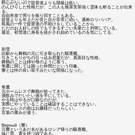
野心がないので提督達よりも階級は低い。
のんびりした性格だが、この人も無茶苦茶強く霊体も斬ることが出来
る。
自由奔放で周りを振り回すこともある。
提督よりも年上だが見た目が非常に幼い。通称ロリババア。
島風の一件で提督達の手助けをしていることから
ただのお人好しの何でもできるすごい先輩だと判明している。
最近、初雪達に身長を抜かされ始めているのを気にしてる。
初雪
比叡から舞鶴の元に引き取られた駆逐艦。
引きこもりがちの引っ込み思案だが、真面目な性格。
舞鶴のことは姉や母のように慕う。
隼鷹に関しては困った仲間だという印象。
響とは仲の良い双子みたいな関係になった。
隼鷹
元ホームレスで舞鶴が拾ってきた。
酒飲みでだいたい酒を手にしている。
やる時はやるが口癖なのだが、
実際にやっていることは確認することはできない。
ホームレスの前はお嬢様だったらしい。
言葉の重みが違う。
Верный（響）
元響というあだ名があるロシア帰りの駆逐艦。
妹に雷、電を持つ姉である。