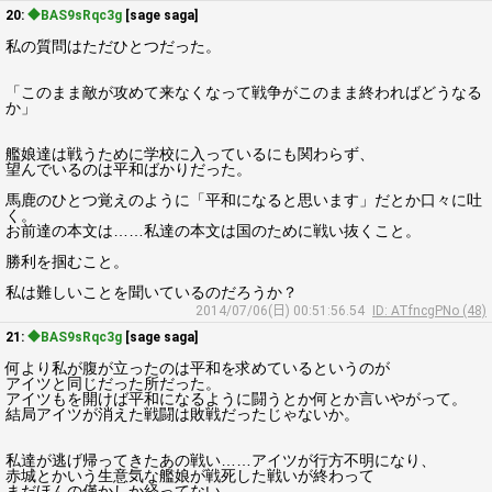
20:
◆BAS9sRqc3g
[sage saga]
私の質問はただひとつだった。
「このまま敵が攻めて来なくなって戦争がこのまま終わればどうなる
か」
艦娘達は戦うために学校に入っているにも関わらず、
望んでいるのは平和ばかりだった。
馬鹿のひとつ覚えのように「平和になると思います」だとか口々に吐
く。
お前達の本文は……私達の本文は国のために戦い抜くこと。
勝利を掴むこと。
私は難しいことを聞いているのだろうか？
2014/07/06(日) 00:51:56.54
ID: ATfncgPNo (48)
21:
◆BAS9sRqc3g
[sage saga]
何より私が腹が立ったのは平和を求めているというのが
アイツと同じだった所だった。
アイツもを開けば平和になるように闘うとか何とか言いやがって。
結局アイツが消えた戦闘は敗戦だったじゃないか。
私達が逃げ帰ってきたあの戦い……アイツが行方不明になり、
赤城とかいう生意気な艦娘が戦死した戦いが終わって
まだほんの僅かしか経ってない。