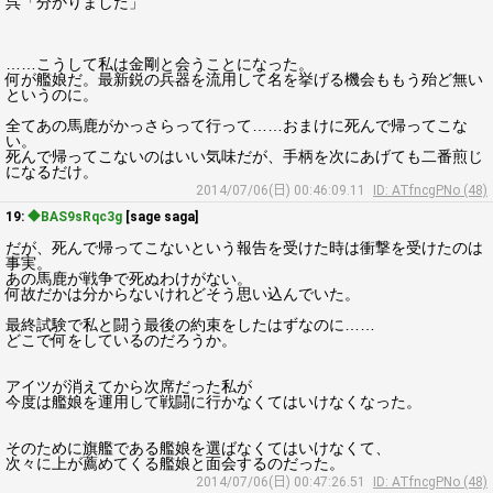
呉「分かりました」
……こうして私は金剛と会うことになった。
何が艦娘だ。最新鋭の兵器を流用して名を挙げる機会ももう殆ど無い
というのに。
全てあの馬鹿がかっさらって行って……おまけに死んで帰ってこな
い。
死んで帰ってこないのはいい気味だが、手柄を次にあげても二番煎じ
になるだけ。
2014/07/06(日) 00:46:09.11
ID: ATfncgPNo (48)
19:
◆BAS9sRqc3g
[sage saga]
だが、死んで帰ってこないという報告を受けた時は衝撃を受けたのは
事実。
あの馬鹿が戦争で死ぬわけがない。
何故だかは分からないけれどそう思い込んでいた。
最終試験で私と闘う最後の約束をしたはずなのに……
どこで何をしているのだろうか。
アイツが消えてから次席だった私が
今度は艦娘を運用して戦闘に行かなくてはいけなくなった。
そのために旗艦である艦娘を選ばなくてはいけなくて、
次々に上が薦めてくる艦娘と面会するのだった。
2014/07/06(日) 00:47:26.51
ID: ATfncgPNo (48)