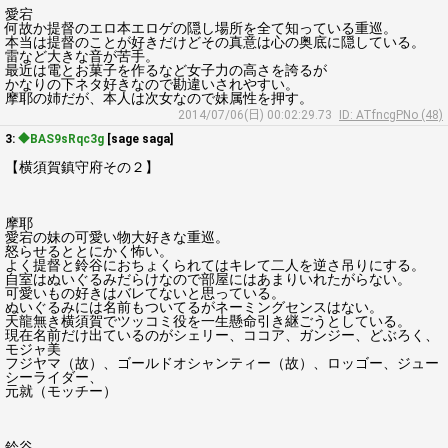
愛宕
何故か提督のエロ本エロゲの隠し場所を全て知っている重巡。
本当は提督のことが好きだけどその真意は心の奥底に隠している。
雷など大きな音が苦手。
最近は電とお菓子を作るなど女子力の高さを誇るが
かなりの下ネタ好きなので勘違いされやすい。
摩耶の姉だが、本人は次女なので妹属性を押す。
2014/07/06(日) 00:02:29.73
ID: ATfncgPNo (48)
3:
◆BAS9sRqc3g
[sage saga]
【横須賀鎮守府その２】
摩耶
愛宕の妹の可愛い物大好きな重巡。
怒らせるととにかく怖い。
よく提督と鈴谷におちょくられてはキレて二人を逆さ吊りにする。
自室はぬいぐるみだらけなので部屋にはあまりいれたがらない。
可愛いもの好きはバレてないと思っている。
ぬいぐるみには名前もついてるがネーミングセンスはない。
天龍無き横須賀でツッコミ役を一生懸命引き継ごうとしている。
現在名前だけ出ているのがシェリー、ココア、ガンジー、どぶろく、
モジャ美
フジヤマ（故）、ゴールドオシャンティー（故）、ロッゴー、ジュー
シーライダー、
元就（モッチー）
鈴谷