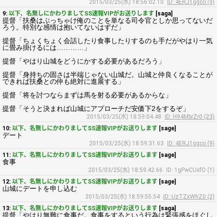
2015/03/25(水) 18:56:02.10
ID: 4ERJ1ggco (9)
9:
以下、名無しにかわりましてSS速報VIPがお送りします
[saga]
提督「扶桑はぶっちゃけ俺のことを単なる司令官としか思ってないだ
ろう。特別な感情は抱いてないはずだ」
提督「ちょくちょく会話したり食事したりするのも手だがやはり一気
に畳み掛けるには…………」
提督「やはり山城をどうにかする必要があるだろう」
提督「身持ちの固さは半端じゃない山城だ。山城と仲良くなることが
できれば扶桑との仲も絶対に進展する」
提督「将を討つならまずは馬を射る必要があるからな」
提督「そうと決まれば山城にアプローチだ安価下2をするぞ」
2015/03/25(水) 18:59:04.48
ID: H94MbrZr0 (23)
10:
以下、名無しにかわりましてSS速報VIPがお送りします
[sage]
デート
2015/03/25(水) 18:59:31.63
ID: 4ERJ1ggco (9)
11:
以下、名無しにかわりましてSS速報VIPがお送りします
[sage]
食事
2015/03/25(水) 18:59:42.66
ID: 1gPwCUxfO (1)
12:
以下、名無しにかわりましてSS速報VIPがお送りします
[sage]
山城にデートを申し込む
2015/03/25(水) 18:59:55.54
ID: UzTZxWhZ0 (2)
13:
以下、名無しにかわりましてSS速報VIPがお送りします
[saga]
提督「やはり無難に食事だ。食事をするという行為は緊張感をほぐし