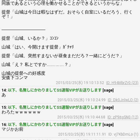
同族であるという心理を働かせることができるというからな」
提督「山城は今日は暇なはずだ。おそらく自室にいるだろう、行く
ぞ！」
――――――――――
提督「山城、いるか？」ｺﾝｺﾝ
山城「はい、今開けます提督」ｶﾞﾁｬﾘ
提督「山城、突然すまないが昼食まだだろ？一緒にどうだ？」
山城「え？ 私とですか…………？」
山城の提督への好感度
安価下コンマ
2015/03/25(水) 19:10:13.52
ID: H94MbrZr0 (23)
14:
以下、名無しにかわりましてSS速報VIPがお送りします
[sage]
あ
2015/03/25(水) 19:10:24.99
ID: DkGJnlwLO (2)
15:
以下、名無しにかわりましてSS速報VIPがお送りします
[sage]
わろたｗｗｗｗｗｗ
2015/03/25(水) 19:10:44.68
ID: zP9itgSN0 (12)
16:
以下、名無しにかわりましてSS速報VIPがお送りします
[sage]
マジかお前
2015/03/25(水) 19:11:11.91
ID: vj7KbDmLo (1)