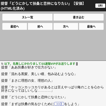
提督「どうにかして扶桑と恋仲になりたい」【安価】
URI
(HTML化済み)
スレ一覧
書き込む
最初へ
前へ
次へ
最後へ
1:
以下、名無しにかわりましてSS速報VIPがお送りします
[]
提督「ああ扶桑が好きで仕方がない」
提督「流れる黒髪、美しい瞳、包み込むような心」
提督「まさに理想の女、理想の人」
提督「ケッコンカッコカリがあるとは言えやっぱり俺のことを心から
好きになってほしいしな…………」
提督「どうにかして扶桑と恋仲になりたい」
提督「まずは扶桑の気をひくために
>>3
をしよう」