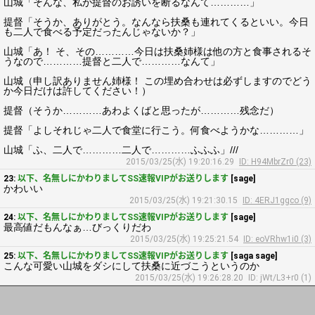
山城「そんな、私が提督のお誘いを断るなんて…………」
提督「そうか、ありがとう。なんなら扶桑も連れてくるといい。今日
も二人で食べる予定だったんじゃないか？」
山城「あ！ そ、その…………今日は扶桑姉様は他の方と食事されるそ
うなので…………提督と二人で…………なんて」
山城（申し訳ありません姉様！ この埋め合わせは必ずしますのでどう
か今日だけは許してください！）
提督（そうか…………あわよくばと思ったが…………残念だ）
提督「よしそれじゃ二人で食堂に行こう。何食べようかな…………」
山城「ふ、二人で…………二人で…………ふふふ」///
2015/03/25(水) 19:20:16.29
ID: H94MbrZr0 (23)
23:
以下、名無しにかわりましてSS速報VIPがお送りします
[sage]
かわいい
2015/03/25(水) 19:21:30.15
ID: 4ERJ1ggco (9)
24:
以下、名無しにかわりましてSS速報VIPがお送りします
[sage]
最高値だもんなぁ…びっくりだわ
2015/03/25(水) 19:25:21.54
ID: eoVRhw1i0 (3)
25:
以下、名無しにかわりましてSS速報VIPがお送りします
[saga sage]
こんな可愛い山城をダシにして扶桑に近づこうというのか
2015/03/25(水) 19:26:28.20
ID: jWt/L3+r0 (1)