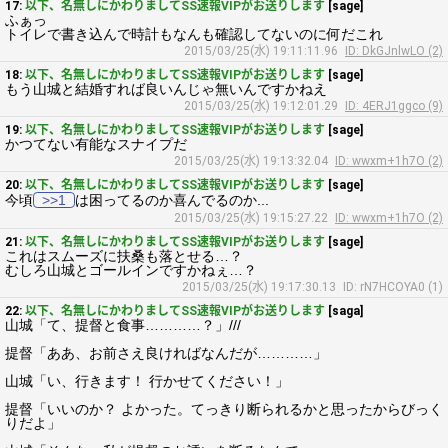
17:
以下、名無しにかわりましてSS速報VIPがお送りします
[sage]
ふぁっ
トイレで書き込んで時計もなんも確認してないのに何だこれ
2015/03/25(水) 19:11:11.96
ID: DkGJnlwLO (2)
18:
以下、名無しにかわりましてSS速報VIPがお送りします
[sage]
もう山城と結婚すれば良いんじゃ無いんですかねえ
2015/03/25(水) 19:12:01.29
ID: 4ERJ1ggco (9)
19:
以下、名無しにかわりましてSS速報VIPがお送りします
[sage]
かつてない有能なスナイプだ
2015/03/25(水) 19:13:32.04
ID: wwxm+1h7O (2)
20:
以下、名無しにかわりましてSS速報VIPがお送りします
[sage]
今頃
>>1
は困ってるのか喜んでるのか...
2015/03/25(水) 19:15:27.22
ID: wwxm+1h7O (2)
21:
以下、名無しにかわりましてSS速報VIPがお送りします
[sage]
これはスムーズに扶桑も落とせる…？
むしろ山城とゴールインですかねぇ…？
2015/03/25(水) 19:17:30.13
ID: rN7HCOYA0 (1)
22:
以下、名無しにかわりましてSS速報VIPがお送りします
[saga]
山城「て、提督と食事…………？」///
提督「ああ、お前さえ良ければなんだが…………」
山城「い、行きます！ 行かせてください！」
提督「いいのか？ よかった。てっきり断られるかと思ったからびっく
りだよ」