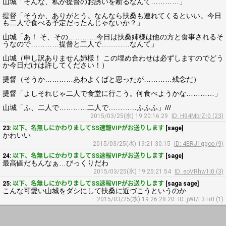
山城「そんな、私が提督のお誘いを断るなんて…………」
提督「そうか、ありがとう。なんなら扶桑も連れてくるといい。今日
も二人で食べる予定だったんじゃないか？」
山城「あ！ そ、その…………今日は扶桑姉様は他の方と食事されるそ
うなので…………提督と二人で…………なんて」
山城（申し訳ありません姉様！ この埋め合わせは必ずしますのでどう
か今日だけは許してください！）
提督（そうか…………あわよくばと思ったが…………残念だ）
提督「よしそれじゃ二人で食堂に行こう。何食べようかな…………」
山城「ふ、二人で…………二人で…………ふふふ」///
2015/03/25(水) 19:20:16.29
ID: H94MbrZr0 (23)
23:
以下、名無しにかわりましてSS速報VIPがお送りします
[sage]
かわいい
2015/03/25(水) 19:21:30.15
ID: 4ERJ1ggco (9)
24:
以下、名無しにかわりましてSS速報VIPがお送りします
[sage]
最高値だもんなぁ…びっくりだわ
2015/03/25(水) 19:25:21.54
ID: eoVRhw1i0 (3)
25:
以下、名無しにかわりましてSS速報VIPがお送りします
[saga sage]
こんな可愛い山城をダシにして扶桑に近づこうというのか
2015/03/25(水) 19:26:28.20
ID: jWt/L3+r0 (1)