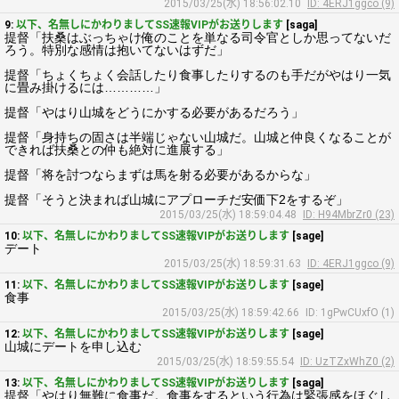
2015/03/25(水) 18:56:02.10
ID: 4ERJ1ggco (9)
9:
以下、名無しにかわりましてSS速報VIPがお送りします
[saga]
提督「扶桑はぶっちゃけ俺のことを単なる司令官としか思ってないだ
ろう。特別な感情は抱いてないはずだ」
提督「ちょくちょく会話したり食事したりするのも手だがやはり一気
に畳み掛けるには…………」
提督「やはり山城をどうにかする必要があるだろう」
提督「身持ちの固さは半端じゃない山城だ。山城と仲良くなることが
できれば扶桑との仲も絶対に進展する」
提督「将を討つならまずは馬を射る必要があるからな」
提督「そうと決まれば山城にアプローチだ安価下2をするぞ」
2015/03/25(水) 18:59:04.48
ID: H94MbrZr0 (23)
10:
以下、名無しにかわりましてSS速報VIPがお送りします
[sage]
デート
2015/03/25(水) 18:59:31.63
ID: 4ERJ1ggco (9)
11:
以下、名無しにかわりましてSS速報VIPがお送りします
[sage]
食事
2015/03/25(水) 18:59:42.66
ID: 1gPwCUxfO (1)
12:
以下、名無しにかわりましてSS速報VIPがお送りします
[sage]
山城にデートを申し込む
2015/03/25(水) 18:59:55.54
ID: UzTZxWhZ0 (2)
13:
以下、名無しにかわりましてSS速報VIPがお送りします
[saga]
提督「やはり無難に食事だ。食事をするという行為は緊張感をほぐし