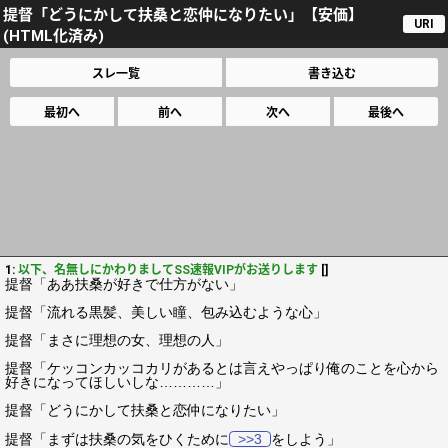
提督「どうにかして扶桑と恋仲になりたい」【安価】
URI
(HTML化済み)
スレ一覧
書き込む
最初へ
前へ
次へ
最後へ
1:
以下、名無しにかわりましてSS速報VIPがお送りします
[]
提督「ああ扶桑が好きで仕方がない」
提督「流れる黒髪、美しい瞳、包み込むような心」
提督「まさに理想の女、理想の人」
提督「ケッコンカッコカリがあるとは言えやっぱり俺のことを心から
好きになってほしいしな…………」
提督「どうにかして扶桑と恋仲になりたい」
提督「まずは扶桑の気をひくために
>>3
をしよう」