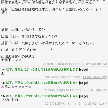
同族であるという心理を働かせることができるというからな」
提督「山城は今日は暇なはずだ。おそらく自室にいるだろう、行く
ぞ！」
――――――――――
提督「山城、いるか？」ｺﾝｺﾝ
山城「はい、今開けます提督」ｶﾞﾁｬﾘ
提督「山城、突然すまないが昼食まだだろ？一緒にどうだ？」
山城「え？ 私とですか…………？」
山城の提督への好感度
安価下コンマ
2015/03/25(水) 19:10:13.52
ID: H94MbrZr0 (23)
14:
以下、名無しにかわりましてSS速報VIPがお送りします
[sage]
あ
2015/03/25(水) 19:10:24.99
ID: DkGJnlwLO (2)
15:
以下、名無しにかわりましてSS速報VIPがお送りします
[sage]
わろたｗｗｗｗｗｗ
2015/03/25(水) 19:10:44.68
ID: zP9itgSN0 (12)
16:
以下、名無しにかわりましてSS速報VIPがお送りします
[sage]
マジかお前
2015/03/25(水) 19:11:11.91
ID: vj7KbDmLo (1)