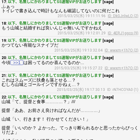
17:
以下、名無しにかわりましてSS速報VIPがお送りします
[sage]
ふぁっ
トイレで書き込んで時計もなんも確認してないのに何だこれ
2015/03/25(水) 19:11:11.96
ID: DkGJnlwLO (2)
18:
以下、名無しにかわりましてSS速報VIPがお送りします
[sage]
もう山城と結婚すれば良いんじゃ無いんですかねえ
2015/03/25(水) 19:12:01.29
ID: 4ERJ1ggco (9)
19:
以下、名無しにかわりましてSS速報VIPがお送りします
[sage]
かつてない有能なスナイプだ
2015/03/25(水) 19:13:32.04
ID: wwxm+1h7O (2)
20:
以下、名無しにかわりましてSS速報VIPがお送りします
[sage]
今頃
>>1
は困ってるのか喜んでるのか...
2015/03/25(水) 19:15:27.22
ID: wwxm+1h7O (2)
21:
以下、名無しにかわりましてSS速報VIPがお送りします
[sage]
これはスムーズに扶桑も落とせる…？
むしろ山城とゴールインですかねぇ…？
2015/03/25(水) 19:17:30.13
ID: rN7HCOYA0 (1)
22:
以下、名無しにかわりましてSS速報VIPがお送りします
[saga]
山城「て、提督と食事…………？」///
提督「ああ、お前さえ良ければなんだが…………」
山城「い、行きます！ 行かせてください！」
提督「いいのか？ よかった。てっきり断られるかと思ったからびっく
りだよ」