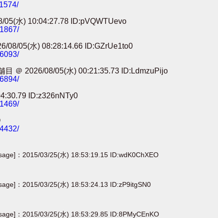
11574/
) 10:04:27.78 ID:pVQWTUevo
91867/
) 08:28:14.66 ID:GZrUe1to0
86093/
8/05(水) 00:21:35.73 ID:LdmzuPijo
56894/
0.79 ID:z326nNTy0
41469/
O
24432/
[sage]：2015/03/25(水) 18:53:19.15 ID:wdK0ChXEO
[sage]：2015/03/25(水) 18:53:24.13 ID:zP9itgSN0
[sage]：2015/03/25(水) 18:53:29.85 ID:8PMyCEnKO