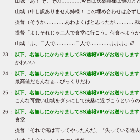
山城「あ！ そ、その…………今日は扶桑姉様は他の方
山城（申し訳ありません姉様！ この埋め合わせは必ず
提督（そうか…………あわよくばと思ったが…………残
提督「よしそれじゃ二人で食堂に行こう。何食べようか
山城「ふ、二人で…………二人で…………ふふふ」///
23 ：
以下、名無しにかわりましてSS速報VIPがお送りします
かわいい
24 ：
以下、名無しにかわりましてSS速報VIPがお送りします
最高値だもんなぁ…びっくりだわ
25 ：
以下、名無しにかわりましてSS速報VIPがお送りします
こんな可愛い山城をダシにして扶桑に近づこうというの
26 ：
以下、名無しにかわりましてSS速報VIPがお送りします
食堂
提督「それで俺は言ってやったんだ、『失っている過去