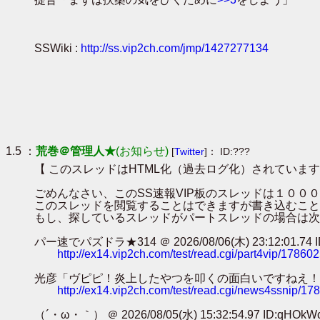
SSWiki :
http://ss.vip2ch.com/jmp/1427277134
1.5 ：
荒巻＠管理人★
(お知らせ)
[
Twitter
]： ID:???
【 このスレッドはHTML化（過去ログ化）されています
ごめんなさい、このSS速報VIP板のスレッドは１０
このスレッドを閲覧することはできますが書き込むこと
もし、探しているスレッドがパートスレッドの場合は次
パー速でパズドラ★314 ＠ 2026/08/06(木) 23:12:01.74 ID
http://ex14.vip2ch.com/test/read.cgi/part4vip/17860
光彦「ヴピピ！炎上したやつを叩くの面白いですねえ！！！」ｶﾀｶﾀｶﾀｶﾀ
http://ex14.vip2ch.com/test/read.cgi/news4ssnip/1
（´・ω・｀） ＠ 2026/08/05(水) 15:32:54.97 ID:qHOkW