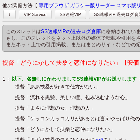
他の閲覧方法【
専用ブラウザ
ガラケー版リーダー
スマホ版
↓
VIP Service
SS速報VIP
SS速報VIP 過去ログ倉
このスレッドは
SS速報VIPの過去ログ倉庫
に格納されてい
もし、このスレッドをネット上以外の媒体で転載や引用を
またネット上での引用掲載、またはまとめサイトなどでの
提督「どうにかして扶桑と恋仲になりたい」【安価】
1 ：
以下、名無しにかわりましてSS速報VIPがお送りします
提督「ああ扶桑が好きで仕方がない」
提督「流れる黒髪、美しい瞳、包み込むような心」
提督「まさに理想の女、理想の人」
提督「ケッコンカッコカリがあるとは言えやっぱり俺の
提督「どうにかして扶桑と恋仲になりたい」
提督「まずは扶桑の気をひくために
>>3
をしよう」