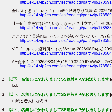
http://ex14.vip2ch.com/test/read.cgi/part4vip/17859
全レスする（´；ω；｀）part59 酷暑祭り気味 ＠ 2026/08/05(水
http://ex14.vip2ch.com/test/read.cgi/part4vip/17858
【一応】変態供は誰もいなくなった？【立てた】 ＠ 2026/08/05(水
http://ex14.vip2ch.com/test/read.cgi/part4vip/17858
ここだけ全員焼肉店（ハラミを焼いて食べたい）797店舗目 ＠ 2026/0
http://ex14.vip2ch.com/test/read.cgi/part4vip/17858
VIPドールスレ避難所〜その36〜 ＠ 2026/08/04(火) 20:04:3
http://ex14.vip2ch.com/test/read.cgi/part4vip/17858
AA倉庫？ ＠ 2026/08/04(火) 15:20:32.49 ID:nWu3uc2e
http://ex14.vip2ch.com/test/read.cgi/part4vip/17858
2 ：
以下、名無しにかわりましてSS速報VIPがお送りします
ksk
3 ：
以下、名無しにかわりましてSS速報VIPがお送りします
山城と恋人になろう
4 ：
以下、名無しにかわりましてSS速報VIPがお送りします