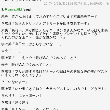
2017/12/25(月) 23:01:52.74
ID: g3wdiF0U0 (14)
3:
◆ganja..OLI
[saga]
未央「皆さんあけましておめでとうございます本田未央でーす」
李衣菜「皆さんトリックオアトリート多田李衣菜でーす」
未央「あれー、声が聞こえたぞ？ サンタさんかな？ やっぱり未央
ちゃん今年もいい子にしてたから素敵なプレゼントを持ってきて
くれたのかなぁ？？ 誰かな誰かなー？」
李衣菜「今日のっけからすごいな……」
未央「……」
李衣菜「……えっウソ呼び込んでくれってこと？」
未央「呼び込んでくれってこと」
李衣菜「フリが雑すぎるけどえーと今日はその素敵な声の主がゲスト
に来てくれてるんですよ」
？「いないよー」
李衣菜「いや出てきてね？ 今日のゲストはこの方です、どうぞ！」
きらり？「にゃっほーい！」
李衣菜「違う違う」
未央「みんなー！ よろしくにぃ☆」