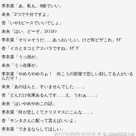
李衣菜「あ、私も。9個でいい」
未央「2つで十分ですよ」
杏「いや1ピースでいいでしょ」
未央「はい、どーぞ」ｺﾄﾝｺﾄﾝ
李衣菜「そりゃそうだ……あっおいしい。けど何ピザこれ」ﾓｸﾞ
杏「イカとタコとアスパラですね」ﾓｸﾞｸﾞ
李衣菜「うっ頭が」
未央「うっ在庫が」
李衣菜「やめろやめろぉ！ 向こうの部屋で悲しい顔してる人がいる
んだぞ！」
未央「あのほんと、すいませんでした……」
杏「どんだけ在庫あるんです……え、うわぁ……」
未央「はいやめやめこの話」
李衣菜「何が悲しくてクリスマスにこんな……」
杏「サンタさんに配って貰えばいいよ」
李衣菜「できるならしてほしい」
2017/12/25(月) 23:33:31.49
ID: g3wdiF0U0 (14)