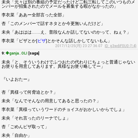
未央「元々は別の番組の予定だったけど二転三転してこのいつものメ
ンバーが招集されたのでメールを募集する暇がなかったの」
李衣菜「ああー全部言った全部」
杏「このメンバーで話すネタとか今更無いんだけど」
未央「あははは……え、普段なんか話してないのかって、ねぇ？」
李衣菜「ピザとか[
ピザ
]とかそんな話しかしてないもん」
2017/12/25(月) 23:27:36.07
ID: g3wdiF0U0 (14)
9:
◆ganja..OLI
[saga]
未央「と、そういうわけでふつおたの代わりにちょっと普通じゃない
お便りを用意してあります。異様なお便り略してー」
『いよおたー』
杏「異様って何脅迫とか？」
未央「なんでそんなの用意してあると思ったの？」
李衣菜「異様っていうワードのチョイスがおかしいからでしょ」
未央「それ言ったのリーナでしょ」
杏「ごめんピザ取って」
未央「自由か」