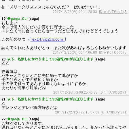
柚「メリークリスマスじゃないんだ？ ばいばーい！」
2017/12/26(火) 00:11:28.33
ID: wetdTGdd0 (5)
19:
◆ganja..OLI
[saga]
おしまい
今回は個人的にだいぶ何かに寄せました
スレ立て間に合ってたらセーフだと思うんですけどどうでしょう
この前のやつ→
ex14.vip2ch.com
読んでくれた人ありがとう、また次があればよろしくおねがいします
2017/12/26(火) 00:14:06.08
ID: wetdTGdd0 (5)
20:
以下、名無しにかわりましてSS速報VIPがお送りします
[sage]
乙乙
静電気は、
バチッとこないとこに先に触って逃がすか
手のひらとかで面積広く触るか
手の甲で触ってあんまり痛くないようにするか、
あたりが簡単な対策だね
2017/12/26(火) 00:25:45.88
ID: tiTJ78ODO (1)
21:
以下、名無しにかわりましてSS速報VIPがお送りします
[sage]
乙
デレラジとデレパ両方好きだよ
2017/12/27(水) 22:15:07.02
ID: X/3DLYyi0 (1)
22:
◆ganja..OLI
[saga]
ご無沙汰しております。
遅ればせながらどこぞにおまけが上がりました。良かったら読んでや