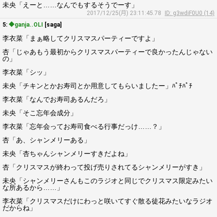
未央「えーと……なんでもするそうでーす」
2017/12/25(月) 23:11:45.78
ID: g3wdiF0U0 (14)
5:
◆ganja..OLI
[saga]
李衣菜「まぁ略してクリスマスパーティーですよ」
杏「じゃあもう最初からクリスマスパーティーで良かったんじゃない
の」
李衣菜「シッ」
未央「チキンとかお寿司とか用意してもらいましたー」ﾊﾟﾁﾊﾟﾁ
李衣菜「なんでお寿司あるんだろ」
未央「そこ忘年会成分」
李衣菜「忘年会ってお寿司食べる行事だっけ……？」
杏「あ、シャンメリーある」
未央「杏ちゃんシャンメリーすきだよね」
杏「クリスマスが終わって投げ売りされてるシャンメリーがすき」
未央「シャンメリーさんもこのラジオと同じでクリスマス限定みたい
な所あるから……」
李衣菜「クリスマスだけにわっと咲いてすぐ散る徒花みたいなラジオ
だからね」