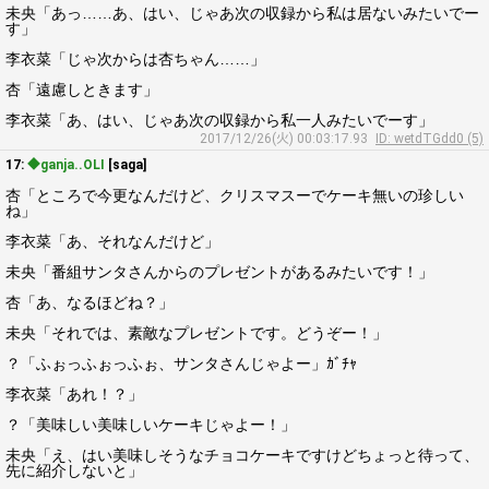
未央「あっ……あ、はい、じゃあ次の収録から私は居ないみたいでー
す」
李衣菜「じゃ次からは杏ちゃん……」
杏「遠慮しときます」
李衣菜「あ、はい、じゃあ次の収録から私一人みたいでーす」
2017/12/26(火) 00:03:17.93
ID: wetdTGdd0 (5)
17:
◆ganja..OLI
[saga]
杏「ところで今更なんだけど、クリスマスーでケーキ無いの珍しい
ね」
李衣菜「あ、それなんだけど」
未央「番組サンタさんからのプレゼントがあるみたいです！」
杏「あ、なるほどね？」
未央「それでは、素敵なプレゼントです。どうぞー！」
？「ふぉっふぉっふぉ、サンタさんじゃよー」ｶﾞﾁｬ
李衣菜「あれ！？」
？「美味しい美味しいケーキじゃよー！」
未央「え、はい美味しそうなチョコケーキですけどちょっと待って、
先に紹介しないと」