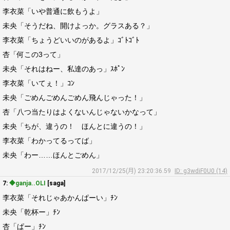
李衣菜「いや普通に飲もうよ」
未央「そうだね、開けよっか。グラスある？」
李衣菜「ちょうどいいのがあるよ」ｺﾞﾄｺﾞﾄ
杏「何この3って」
未央「それはねー、私達のあっ」ｽﾎﾟﾝ
李衣菜「いてぇ！」ｺﾝ
未央「ごめんごめんごめん飛んじゃった！」
杏「八つ当たりはよくないんじゃないかなって」
未央「ちが、違うの！ ほんとに違うの！」
李衣菜「わかってるってば」
未央「わー……ほんとごめん」
2017/12/25(月) 23:20:36.59
ID: g3wdiF0U0 (14)
7:
◆ganja..OLI
[saga]
李衣菜「それじゃあかんぱーい」ﾁﾝ
未央「乾杯ー」ﾁﾝ
杏「ぱー」ﾁﾝ