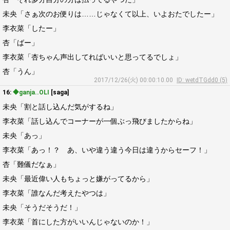
未央「さぁ次のお便りは……じゃなくて以上、いよおたでしたー」
李衣菜「したー」
杏「ばー」
李衣菜「杏ちゃん声出してればいいと思ってるでしょ」
杏「うん」
2017/12/26(火) 00:00:10.00
ID: wetdTGdd0 (5)
16:
◆ganja..OLI
[saga]
未央「割と話し込んだ気がするね」
李衣菜「話し込んでコーナーが一個ぶっ飛びましたからね」
未央「あっ」
李衣菜「あっ！？ あ、いや違う違う今日は違うからセーフ！」
杏「難儀だなぁ」
未央「最近偉い人もちょっと嫌がってるから」
李衣菜「誰なんだ考えたやつは」
未央「そうだそうだ！」
李衣菜「首にした方がいいんじゃないのか！」