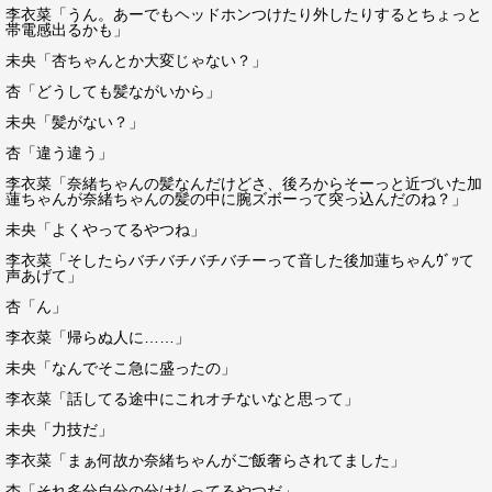
李衣菜「うん。あーでもヘッドホンつけたり外したりするとちょっと
帯電感出るかも」
未央「杏ちゃんとか大変じゃない？」
杏「どうしても髪ながいから」
未央「髪がない？」
杏「違う違う」
李衣菜「奈緒ちゃんの髪なんだけどさ、後ろからそーっと近づいた加
蓮ちゃんが奈緒ちゃんの髪の中に腕ズボーって突っ込んだのね？」
未央「よくやってるやつね」
李衣菜「そしたらバチバチバチバチーって音した後加蓮ちゃんｳﾞｯて
声あげて」
杏「ん」
李衣菜「帰らぬ人に……」
未央「なんでそこ急に盛ったの」
李衣菜「話してる途中にこれオチないなと思って」
未央「力技だ」
李衣菜「まぁ何故か奈緒ちゃんがご飯奢らされてました」
杏「それ多分自分の分は払ってるやつだ」