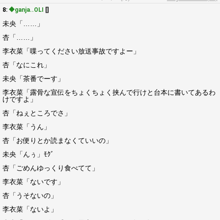
8:
◆ganja..OLI
[]
未央「……」
杏「……」
李衣菜「喋ってください放送事故ですよー」
杏「なにこれ」
未央「茶番でーす」
李衣菜「露骨な宣伝をちょくちょく挟んで行けと台本に書いてあるわ
けですよ」
杏「ねぇところでさ」
李衣菜「うん」
杏「お便りとか読まなくていいの」
未央「んぅ」ﾓｸﾞ
杏「ごめんゆっくり食べてて」
李衣菜「ないです」
杏「うそないの」
李衣菜「ないよ」