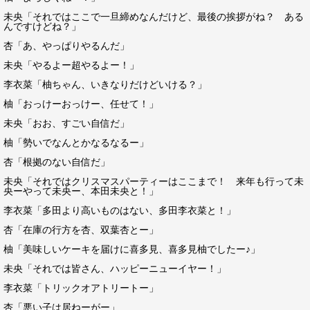
未央「それではここで一旦締めなんだけど、最後の挨拶がね？ ある
んですけどね？」
杏「あ、やっぱりやるんだ」
未央「やるよー超やるよー！」
李衣菜「柚ちゃん、いきなりだけどいける？」
柚「おっけーおっけー、任せて！」
未央「おお、すごい自信だ」
柚「勢いでなんとかなるなるー」
杏「根拠のない自信だ」
未央「それではクリスマスパーティーはここまで！ 来年も行って未
央ーやって未央ー、本田未央と！」
李衣菜「多田より高いものはない、多田李衣菜と！」
杏「在庫の行方を杏、双葉杏とー」
柚「美味しいケーキを届けに喜多見、喜多見柚でしたー♪」
未央「それでは皆さん、ハッピーニューイヤー！」
李衣菜「トリックオアトリートー」
杏「悪い子は居ねーがー」