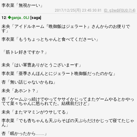
李衣菜「無視かーい」
2017/12/25(月) 23:45:30.81
ID: g3wdiF0U0 (14)
12:
◆ganja..OLI
[saga]
未央「アイドルネーム『晩御飯はジェラート』さんからのお便りで
す」
李衣菜「もうちょっとちゃんと食べてくださーい」
「筋トレ好きですか？」
未央「はい軍曹ありがとうございまーす」
李衣菜「亜季さんほんとにジェラート晩御飯だったのかな」
杏「無い話じゃないかもね」
未央「あホント？」
杏「ゲームぶっ続けでやってヤサイかじってまたゲームやるとかやっ
てて菜々ちゃんに怒られてた。結構前だけど」
未央「またママミンがウサしてる」
李衣菜「でも杏ちゃんも天ぷらそばの天ぷらだけかじって寝てたじゃ
ん」
杏「眠かったから……」