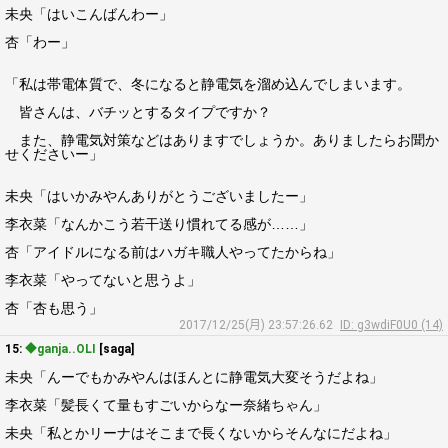
未央「はいこんばんわー」
杏「わー」
「私は帯電体質で、冬になると静電気を溜め込んでしまいます。
皆さんは、バチッとするタイプですか？
また、静電気対策などはありますでしょうか。ありましたらお聞か
せくださいー」
未央「はいかみやんありがとうございましたー」
李衣菜「なんかこう若干送り慣れてる感が……」
杏「アイドルになる前はハガキ職人やってたからね」
李衣菜「やってないと思うよ」
杏「杏も思う」
2017/12/25(月) 23:57:26.62
ID: g3wdiF0U0 (14)
15:
◆ganja..OLI
[saga]
未央「んーでもかみやんはほんとに静電気大変そうだよね」
李衣菜「髪長くて量もすごいからなー奈緒ちゃん」
未央「私とかリーナはそこまで長くないからそんなにだよね」