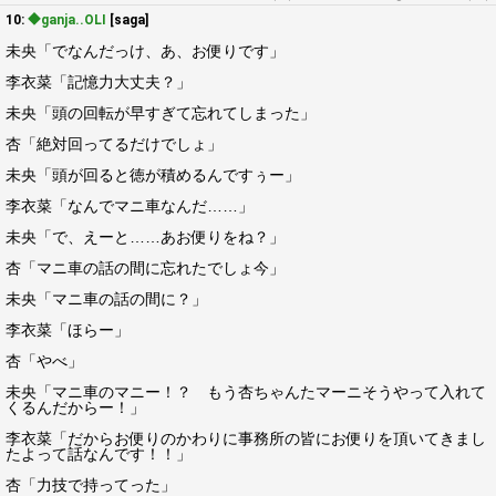
10:
◆ganja..OLI
[saga]
未央「でなんだっけ、あ、お便りです」
李衣菜「記憶力大丈夫？」
未央「頭の回転が早すぎて忘れてしまった」
杏「絶対回ってるだけでしょ」
未央「頭が回ると徳が積めるんですぅー」
李衣菜「なんでマニ車なんだ……」
未央「で、えーと……あお便りをね？」
杏「マニ車の話の間に忘れたでしょ今」
未央「マニ車の話の間に？」
李衣菜「ほらー」
杏「やべ」
未央「マニ車のマニー！？ もう杏ちゃんたマーニそうやって入れて
くるんだからー！」
李衣菜「だからお便りのかわりに事務所の皆にお便りを頂いてきまし
たよって話なんです！！」
杏「力技で持ってった」