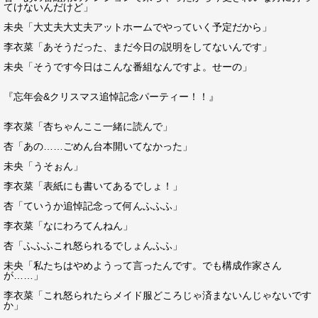
てけないんだけど」
未央「大丈夫大丈夫アットホームでやっていく予定だから」
李衣菜「あそうだった、まだ今日の説明をしてないんです」
未央「そうです今日はこんな番組なんですよ。せーの」
『忘年会&クリスマス追悼記念パーティー！！』
李衣菜「杏ちゃんここ一緒に読んで」
杏「あの……ごめん台本開いてなかった」
未央「うそぉん」
李衣菜「表紙にも書いてあるでしょ！」
杏「ていうか追悼記念って何んふふふ」
李衣菜「なにわろてんねん」
杏「ふふふこれ怒られるでしょんふふ」
未央「私たちはやめようって言ったんです。でも構成作家さん
が……」
李衣菜「これ怒られたらメイド服どころじゃ済まないんじゃないです
か」