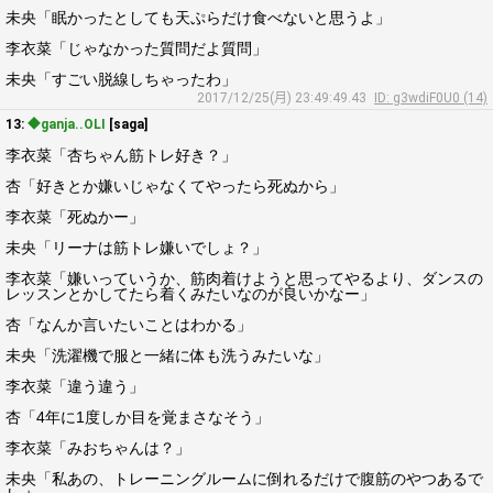
未央「眠かったとしても天ぷらだけ食べないと思うよ」
李衣菜「じゃなかった質問だよ質問」
未央「すごい脱線しちゃったわ」
2017/12/25(月) 23:49:49.43
ID: g3wdiF0U0 (14)
13:
◆ganja..OLI
[saga]
李衣菜「杏ちゃん筋トレ好き？」
杏「好きとか嫌いじゃなくてやったら死ぬから」
李衣菜「死ぬかー」
未央「リーナは筋トレ嫌いでしょ？」
李衣菜「嫌いっていうか、筋肉着けようと思ってやるより、ダンスの
レッスンとかしてたら着くみたいなのが良いかなー」
杏「なんか言いたいことはわかる」
未央「洗濯機で服と一緒に体も洗うみたいな」
李衣菜「違う違う」
杏「4年に1度しか目を覚まさなそう」
李衣菜「みおちゃんは？」
未央「私あの、トレーニングルームに倒れるだけで腹筋のやつあるで