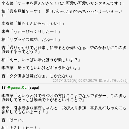
李衣菜「ケーキを運んできてくれた可愛い可愛いサンタさんです！」
柚「喜多見柚でーす！ 通りがかったので来ちゃったよーいぇーい
♪」
李衣菜「柚ちゃんいらっしゃい！」
未央「うわーびっくりしたー！」
柚「サプライズ成功、だねっ！」
杏「通りがかりでお仕事しに来るとか偉いなぁ。杏のかわりにこの後
収録するってどう？」
柚「えー、いっぱい居たほうが楽しいよ？」
李衣菜「帰ってもいいけどギャラ出ないよ」
杏「タダ働きは嫌だなぁ。しかたない」
2017/12/26(火) 00:07:20.79
ID: wetdTGdd0 (5)
18:
◆ganja..OLI
[saga]
李衣菜「というわけでラジオの方はここまでなんですがー、この後も
収録してそっちは動画で上がるということで」
未央「引き続き双葉杏ちゃんと、飛び入り参加、喜多見柚ちゃんにも
参加してもらいまーす！」
杏「はーい」
柚「よろしくねー！」