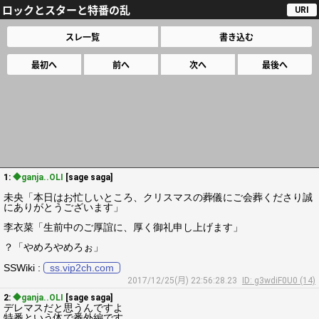
ロックとスターと特番の乱
URI
スレ一覧
書き込む
最初へ
前へ
次へ
最後へ
1:
◆ganja..OLI
[sage saga]
未央「本日はお忙しいところ、クリスマスの葬儀にご会葬くださり誠
にありがとうございます」
李衣菜「生前中のご厚誼に、厚く御礼申し上げます」
？「やめろやめろぉ」
SSWiki :
ss.vip2ch.com
2017/12/25(月) 22:56:28.23
ID: g3wdiF0U0 (14)
2:
◆ganja..OLI
[sage saga]
デレマスだと思うんですよ
特番という体で番外編です