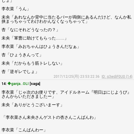
しょ」
李衣菜「うん」
未央「あれなんか背中に当たるバーが両側にあるんだけど、なんか私
挟まっちゃってわけわかんなくなっちゃって」
杏「なにそれどうなったの？」
未央「軍曹に助けてもらった……」
李衣菜「みおちゃんはひょうきんだなぁ」
杏「ひょうきんって」
未央「だからもう筋トレしない」
杏「逆ギレでしょ」
2017/12/25(月) 23:53:22.36
ID: g3wdiF0U0 (14)
14:
◆ganja..OLI
[saga]
李衣菜「じゃ次のお便りです、アイドルネーム『明日はにじようび』
さんからいただきましたー」
未央「ありがとうございまーす」
「李衣菜さん未央さんゲストの杏さんこんばんわ」
李衣菜「こんばんわー」