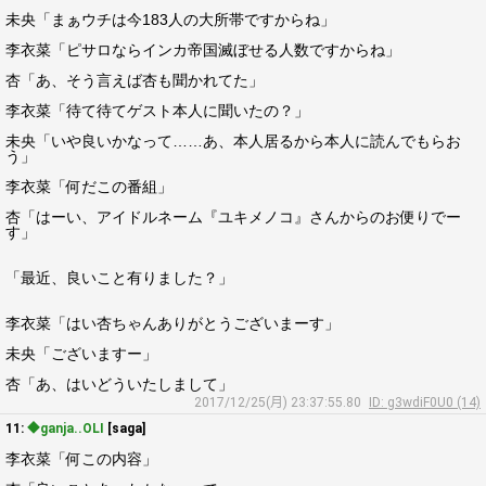
未央「まぁウチは今183人の大所帯ですからね」
李衣菜「ピサロならインカ帝国滅ぼせる人数ですからね」
杏「あ、そう言えば杏も聞かれてた」
李衣菜「待て待てゲスト本人に聞いたの？」
未央「いや良いかなって……あ、本人居るから本人に読んでもらお
う」
李衣菜「何だこの番組」
杏「はーい、アイドルネーム『ユキメノコ』さんからのお便りでー
す」
「最近、良いこと有りました？」
李衣菜「はい杏ちゃんありがとうございまーす」
未央「ございますー」
杏「あ、はいどういたしまして」
2017/12/25(月) 23:37:55.80
ID: g3wdiF0U0 (14)
11:
◆ganja..OLI
[saga]
李衣菜「何この内容」