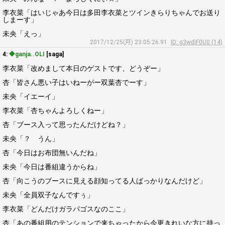
李衣菜「はいじゃあ今日は多田李衣菜とツインきらりちゃんでお送り
しまーす」
未央「えっ」
2017/12/25(月) 23:05:26.91
ID: g3wdiF0U0 (14)
4:
◆ganja..OLI
[saga]
李衣菜「改めまして本日のゲストです、どうぞー」
杏「皆さん悪い子はいねーがー双葉杏でーす」
未央「イエーイ」
李衣菜「杏ちゃんよろしくねー」
杏「ブース入って思ったんだけどね？」
未央「？ うん」
杏「今日はお布団無いんだね」
未央「今日は番組違うからね」
杏「向こうのブースに見える顔知ってる人ばっかりなんだけど」
未央「全員双子なんですぅ」
李衣菜「どんだけガラパゴスなのここ」
杏「あの番組用のテンションで来ちゃったから今更きれいな方に持っ