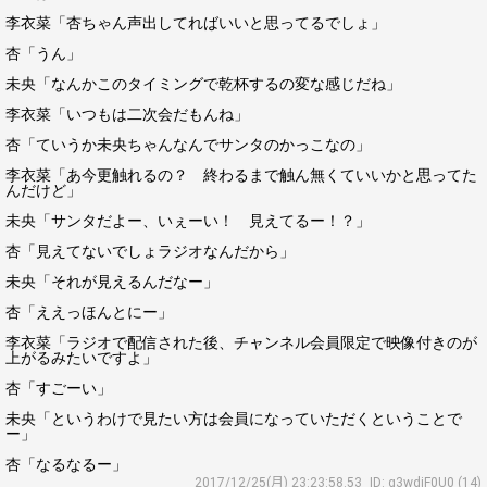
李衣菜「杏ちゃん声出してればいいと思ってるでしょ」
杏「うん」
未央「なんかこのタイミングで乾杯するの変な感じだね」
李衣菜「いつもは二次会だもんね」
杏「ていうか未央ちゃんなんでサンタのかっこなの」
李衣菜「あ今更触れるの？ 終わるまで触ん無くていいかと思ってた
んだけど」
未央「サンタだよー、いぇーい！ 見えてるー！？」
杏「見えてないでしょラジオなんだから」
未央「それが見えるんだなー」
杏「ええっほんとにー」
李衣菜「ラジオで配信された後、チャンネル会員限定で映像付きのが
上がるみたいですよ」
杏「すごーい」
未央「というわけで見たい方は会員になっていただくということで
ー」
杏「なるなるー」
2017/12/25(月) 23:23:58.53
ID: g3wdiF0U0 (14)