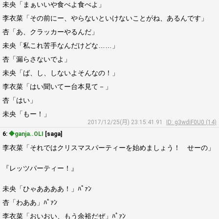
未央「まぁいいや食べよ食べよ」
李衣菜「その前にー、やらないといけないことがね、あるんです」
杏「あ、クラッカーやるんだ」
未央「私これ苦手なんだけどな……」
杏「漏らさないでよ」
未央「ば、し、しないよそんなの！」
李衣菜「はい聞いてー台本見て－」
杏「はい」
未央「もー！」
2017/12/25(月) 23:15:41.91
ID: g3wdiF0U0 (14)
6:
◆ganja..OLI
[saga]
李衣菜「それではクリスマスパーティーを始めましょう！ せーの」
『レッツパーティー！』
未央「ひゃああああ！」ﾊﾟｧﾝ
杏「わああ」ﾊﾟｧﾝ
李衣菜「おいおい、もう余裕だぜ」ﾊﾟｧﾝ