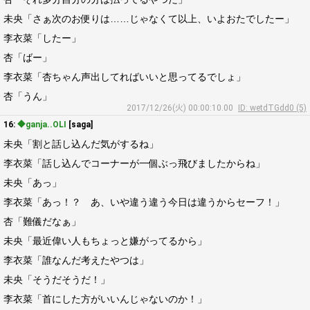
未央「さぁ次のお便りは……じゃなくて以上、いよおたでしたー」
李衣菜「したー」
杏「ばー」
李衣菜「杏ちゃん声出してればいいと思ってるでしょ」
杏「うん」
2017/12/26(火) 00:00:10.00
ID: wetdTGdd0 (5)
16:
◆ganja..OLI
[saga]
未央「割と話し込んだ気がするね」
李衣菜「話し込んでコーナーが一個ぶっ飛びましたからね」
未央「あっ」
李衣菜「あっ！？ あ、いや違う違う今日は違うからセーフ！」
杏「難儀だなぁ」
未央「最近偉い人もちょっと嫌がってるから」
李衣菜「誰なんだ考えたやつは」
未央「そうだそうだ！」
李衣菜「首にした方がいいんじゃないのか！」