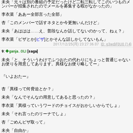
未央「元々は別の番組の予定だったけど二転三転してこのいつものメ
ンバーが招集されたのでメールを募集する暇がなかったの」
李衣菜「ああー全部言った全部」
杏「このメンバーで話すネタとか今更無いんだけど」
未央「あははは……え、普段なんか話してないのかって、ねぇ？」
李衣菜「ピザとか[
ピザ
]とかそんな話しかしてないもん」
2017/12/25(月) 23:27:36.07
ID: g3wdiF0U0 (14)
9:
◆ganja..OLI
[saga]
未央「と、そういうわけでふつおたの代わりにちょっと普通じゃない
お便りを用意してあります。異様なお便り略してー」
『いよおたー』
杏「異様って何脅迫とか？」
未央「なんでそんなの用意してあると思ったの？」
李衣菜「異様っていうワードのチョイスがおかしいからでしょ」
未央「それ言ったのリーナでしょ」
杏「ごめんピザ取って」
未央「自由か」