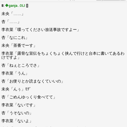
8:
◆ganja..OLI
[]
未央「……」
杏「……」
李衣菜「喋ってください放送事故ですよー」
杏「なにこれ」
未央「茶番でーす」
李衣菜「露骨な宣伝をちょくちょく挟んで行けと台本に書いてあるわ
けですよ」
杏「ねぇところでさ」
李衣菜「うん」
杏「お便りとか読まなくていいの」
未央「んぅ」ﾓｸﾞ
杏「ごめんゆっくり食べてて」
李衣菜「ないです」
杏「うそないの」
李衣菜「ないよ」