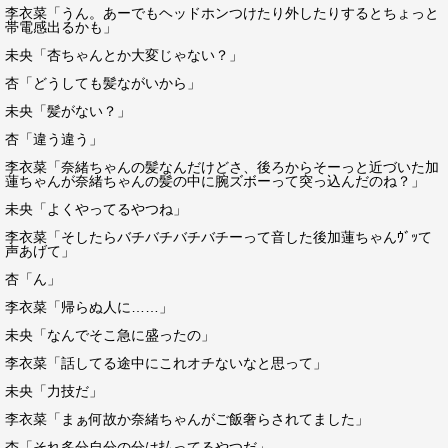
李衣菜「うん。あーでもヘッドホンつけたり外したりするとちょっと
帯電感出るかも」
未央「杏ちゃんとか大変じゃない？」
杏「どうしても髪ながいから」
未央「髪がない？」
杏「違う違う」
李衣菜「奈緒ちゃんの髪なんだけどさ、後ろからそーっと近づいた加
蓮ちゃんが奈緒ちゃんの髪の中に腕ズボーって突っ込んだのね？」
未央「よくやってるやつね」
李衣菜「そしたらバチバチバチバチーって音した後加蓮ちゃんｳﾞｯて
声あげて」
杏「ん」
李衣菜「帰らぬ人に……」
未央「なんでそこ急に盛ったの」
李衣菜「話してる途中にこれオチないなと思って」
未央「力技だ」
李衣菜「まぁ何故か奈緒ちゃんがご飯奢らされてました」
杏「それ多分自分の分は払ってるやつだ」