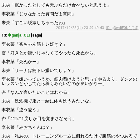
未央「眠かったとしても天ぷらだけ食べないと思うよ」
李衣菜「じゃなかった質問だよ質問」
未央「すごい脱線しちゃったわ」
2017/12/25(月) 23:49:49.43
ID: g3wdiF0U0 (14)
13:
◆ganja..OLI
[saga]
李衣菜「杏ちゃん筋トレ好き？」
杏「好きとか嫌いじゃなくてやったら死ぬから」
李衣菜「死ぬかー」
未央「リーナは筋トレ嫌いでしょ？」
李衣菜「嫌いっていうか、筋肉着けようと思ってやるより、ダンスの
レッスンとかしてたら着くみたいなのが良いかなー」
杏「なんか言いたいことはわかる」
未央「洗濯機で服と一緒に体も洗うみたいな」
李衣菜「違う違う」
杏「4年に1度しか目を覚まさなそう」
李衣菜「みおちゃんは？」
未央「私あの、トレーニングルームに倒れるだけで腹筋のやつあるで