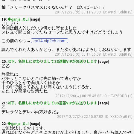
柚「メリークリスマスじゃないんだ？ ばいばーい！」
2017/12/26(火) 00:11:28.33
ID: wetdTGdd0 (5)
19:
◆ganja..OLI
[saga]
おしまい
今回は個人的にだいぶ何かに寄せました
スレ立て間に合ってたらセーフだと思うんですけどどうでしょう
この前のやつ→
ex14.vip2ch.com
読んでくれた人ありがとう、また次があればよろしくおねがいします
2017/12/26(火) 00:14:06.08
ID: wetdTGdd0 (5)
20:
以下、名無しにかわりましてSS速報VIPがお送りします
[sage]
乙乙
静電気は、
バチッとこないとこに先に触って逃がすか
手のひらとかで面積広く触るか
手の甲で触ってあんまり痛くないようにするか、
あたりが簡単な対策だね
2017/12/26(火) 00:25:45.88
ID: tiTJ78ODO (1)
21:
以下、名無しにかわりましてSS速報VIPがお送りします
[sage]
乙
デレラジとデレパ両方好きだよ
2017/12/27(水) 22:15:07.02
ID: X/3DLYyi0 (1)
22:
◆ganja..OLI
[saga]
ご無沙汰しております。
遅ればせながらどこぞにおまけが上がりました。良かったら読んでや