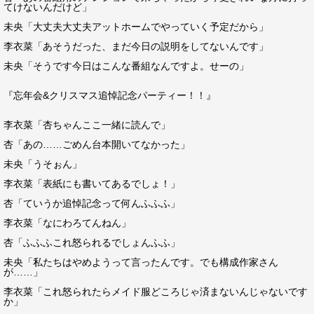
てけないんだけど」
未央「大丈夫大丈夫アットホームでやっていく予定だから」
李衣菜「あそうだった、まだ今日の説明をしてないんです」
未央「そうです今日はこんな番組なんですよ。せーの」
『忘年会&クリスマス追悼記念パーティー！！』
李衣菜「杏ちゃんここ一緒に読んで」
杏「あの……ごめん台本開いてなかった」
未央「うそぉん」
李衣菜「表紙にも書いてあるでしょ！」
杏「ていうか追悼記念って何んふふふ」
李衣菜「なにわろてんねん」
杏「ふふふこれ怒られるでしょんふふ」
未央「私たちはやめようって言ったんです。でも構成作家さん
が……」
李衣菜「これ怒られたらメイド服どころじゃ済まないんじゃないです
か」