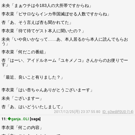
未央「まぁウチは今183人の大所帯ですからね」
李衣菜「ピサロならインカ帝国滅ぼせる人数ですからね」
杏「あ、そう言えば杏も聞かれてた」
李衣菜「待て待てゲスト本人に聞いたの？」
未央「いや良いかなって……あ、本人居るから本人に読んでもらお
う」
李衣菜「何だこの番組」
杏「はーい、アイドルネーム『ユキメノコ』さんからのお便りでー
す」
「最近、良いこと有りました？」
李衣菜「はい杏ちゃんありがとうございまーす」
未央「ございますー」
杏「あ、はいどういたしまして」
2017/12/25(月) 23:37:55.80
ID: g3wdiF0U0 (14)
11:
◆ganja..OLI
[saga]
李衣菜「何この内容」