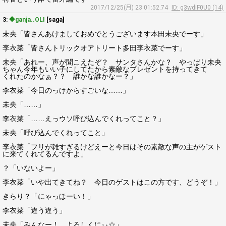
2017/12/25(月) 23:01:52.74
ID: g3wdiF0U0 (14)
3:
◆ganja..OLI
[saga]
未央「皆さんあけましておめでとうございます本田未央でーす」
李衣菜「皆さんトリックオアトリート多田李衣菜でーす」
未央「あれー、声が聞こえたぞ？ サンタさんかな？ やっぱり未央
ちゃん今年もいい子にしてたから素敵なプレゼントを持ってきて
くれたのかなぁ？？ 誰かな誰かなー？」
李衣菜「今日のっけからすごいな……」
未央「……」
李衣菜「……えっウソ呼び込んでくれってこと？」
未央「呼び込んでくれってこと」
李衣菜「フリが雑すぎるけどえーと今日はその素敵な声の主がゲスト
に来てくれてるんですよ」
？「いないよー」
李衣菜「いや出てきてね？ 今日のゲストはこの方です、どうぞ！」
きらり？「にゃっほーい！」
李衣菜「違う違う」
未央「みんなー！ よろしくにぃ☆」