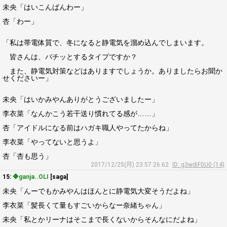
未央「はいこんばんわー」
杏「わー」
「私は帯電体質で、冬になると静電気を溜め込んでしまいます。
皆さんは、バチッとするタイプですか？
また、静電気対策などはありますでしょうか。ありましたらお聞か
せくださいー」
未央「はいかみやんありがとうございましたー」
李衣菜「なんかこう若干送り慣れてる感が……」
杏「アイドルになる前はハガキ職人やってたからね」
李衣菜「やってないと思うよ」
杏「杏も思う」
2017/12/25(月) 23:57:26.62
ID: g3wdiF0U0 (14)
15:
◆ganja..OLI
[saga]
未央「んーでもかみやんはほんとに静電気大変そうだよね」
李衣菜「髪長くて量もすごいからなー奈緒ちゃん」
未央「私とかリーナはそこまで長くないからそんなにだよね」