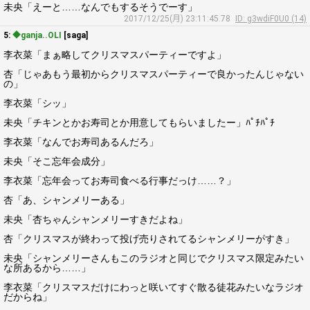
未央「えーと……なんでもするそうでーす」
2017/12/25(月) 23:11:45.78
ID: g3wdiF0U0 (14)
5:
◆ganja..OLI
[saga]
李衣菜「まぁ略してクリスマスパーティーですよ」
杏「じゃあもう最初からクリスマスパーティーで良かったんじゃない
の」
李衣菜「シッ」
未央「チキンとかお寿司とか用意してもらいましたー」ﾊﾟﾁﾊﾟﾁ
李衣菜「なんでお寿司あるんだろ」
未央「そこ忘年会成分」
李衣菜「忘年会ってお寿司食べる行事だっけ……？」
杏「あ、シャンメリーある」
未央「杏ちゃんシャンメリーすきだよね」
杏「クリスマスが終わって投げ売りされてるシャンメリーがすき」
未央「シャンメリーさんもこのラジオと同じでクリスマス限定みたい
な所あるから……」
李衣菜「クリスマスだけにわっと咲いてすぐ散る徒花みたいなラジオ
だからね」