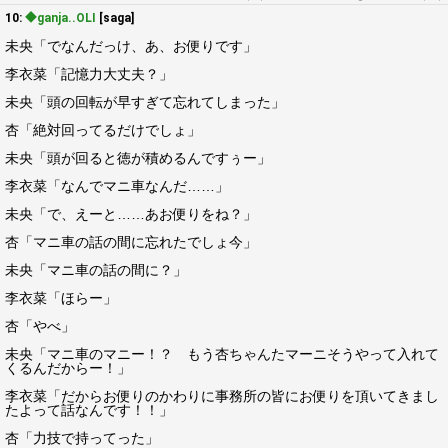
10:
◆ganja..OLI
[saga]
未央「でなんだっけ、あ、お便りです」
李衣菜「記憶力大丈夫？」
未央「頭の回転が早すぎて忘れてしまった」
杏「絶対回ってるだけでしょ」
未央「頭が回ると徳が積めるんですぅー」
李衣菜「なんでマニ車なんだ……」
未央「で、えーと……あお便りをね？」
杏「マニ車の話の間に忘れたでしょ今」
未央「マニ車の話の間に？」
李衣菜「ほらー」
杏「やべ」
未央「マニ車のマニー！？ もう杏ちゃんたマーニそうやって入れて
くるんだからー！」
李衣菜「だからお便りのかわりに事務所の皆にお便りを頂いてきまし
たよって話なんです！！」
杏「力技で持ってった」