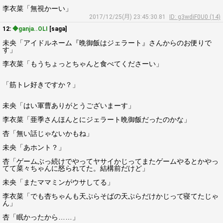
李衣菜「無視かーい」
2017/12/25(月) 23:45:30.81
ID: g3wdiF0U0 (14)
12:
◆ganja..OLI
[saga]
未央「アイドルネーム『晩御飯はジェラート』さんからのお便りで
す」
李衣菜「もうちょっとちゃんと食べてくださーい」
「筋トレ好きですか？」
未央「はい軍曹ありがとうございまーす」
李衣菜「亜季さんほんとにジェラート晩御飯だったのかな」
杏「無い話じゃないかもね」
未央「あホント？」
杏「ゲームぶっ続けでやってヤサイかじってまたゲームやるとかやっ
てて菜々ちゃんに怒られてた。結構前だけど」
未央「またママミンがウサしてる」
李衣菜「でも杏ちゃんも天ぷらそばの天ぷらだけかじって寝てたじゃ
ん」
杏「眠かったから……」