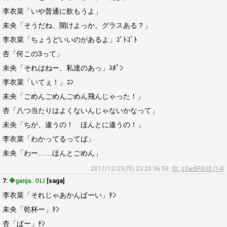
李衣菜「いや普通に飲もうよ」
未央「そうだね、開けよっか。グラスある？」
李衣菜「ちょうどいいのがあるよ」ｺﾞﾄｺﾞﾄ
杏「何この3って」
未央「それはねー、私達のあっ」ｽﾎﾟﾝ
李衣菜「いてぇ！」ｺﾝ
未央「ごめんごめんごめん飛んじゃった！」
杏「八つ当たりはよくないんじゃないかなって」
未央「ちが、違うの！ ほんとに違うの！」
李衣菜「わかってるってば」
未央「わー……ほんとごめん」
2017/12/25(月) 23:20:36.59
ID: g3wdiF0U0 (14)
7:
◆ganja..OLI
[saga]
李衣菜「それじゃあかんぱーい」ﾁﾝ
未央「乾杯ー」ﾁﾝ
杏「ぱー」ﾁﾝ