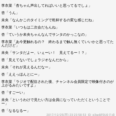
李衣菜「杏ちゃん声出してればいいと思ってるでしょ」
杏「うん」
未央「なんかこのタイミングで乾杯するの変な感じだね」
李衣菜「いつもは二次会だもんね」
杏「ていうか未央ちゃんなんでサンタのかっこなの」
李衣菜「あ今更触れるの？ 終わるまで触ん無くていいかと思ってた
んだけど」
未央「サンタだよー、いぇーい！ 見えてるー！？」
杏「見えてないでしょラジオなんだから」
未央「それが見えるんだなー」
杏「ええっほんとにー」
李衣菜「ラジオで配信された後、チャンネル会員限定で映像付きのが
上がるみたいですよ」
杏「すごーい」
未央「というわけで見たい方は会員になっていただくということで
ー」
杏「なるなるー」
2017/12/25(月) 23:23:58.53
ID: g3wdiF0U0 (14)