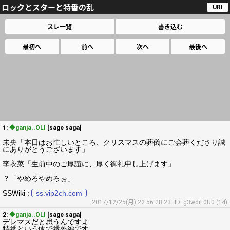
ロックとスターと特番の乱
URI
スレ一覧
書き込む
最初へ
前へ
次へ
最後へ
1:
◆ganja..OLI
[sage saga]
未央「本日はお忙しいところ、クリスマスの葬儀にご会葬くださり誠
にありがとうございます」
李衣菜「生前中のご厚誼に、厚く御礼申し上げます」
？「やめろやめろぉ」
SSWiki :
ss.vip2ch.com
2017/12/25(月) 22:56:28.23
ID: g3wdiF0U0 (14)
2:
◆ganja..OLI
[sage saga]
デレマスだと思うんですよ
特番という体で番外編です