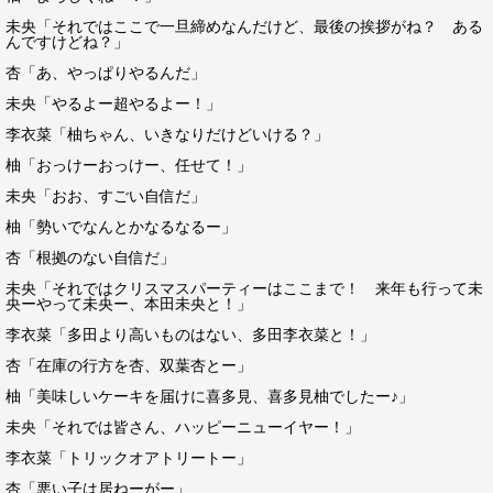
未央「それではここで一旦締めなんだけど、最後の挨拶がね？ ある
んですけどね？」
杏「あ、やっぱりやるんだ」
未央「やるよー超やるよー！」
李衣菜「柚ちゃん、いきなりだけどいける？」
柚「おっけーおっけー、任せて！」
未央「おお、すごい自信だ」
柚「勢いでなんとかなるなるー」
杏「根拠のない自信だ」
未央「それではクリスマスパーティーはここまで！ 来年も行って未
央ーやって未央ー、本田未央と！」
李衣菜「多田より高いものはない、多田李衣菜と！」
杏「在庫の行方を杏、双葉杏とー」
柚「美味しいケーキを届けに喜多見、喜多見柚でしたー♪」
未央「それでは皆さん、ハッピーニューイヤー！」
李衣菜「トリックオアトリートー」
杏「悪い子は居ねーがー」