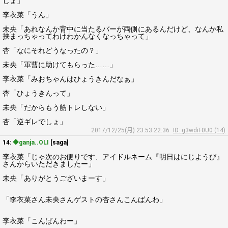
しょ」
李衣菜「うん」
未央「あれなんか背中に当たるバーが両側にあるんだけど、なんか私
挟まっちゃってわけわかんなくなっちゃって」
杏「なにそれどうなったの？」
未央「軍曹に助けてもらった……」
李衣菜「みおちゃんはひょうきんだなぁ」
杏「ひょうきんって」
未央「だからもう筋トレしない」
杏「逆ギレでしょ」
2017/12/25(月) 23:53:22.36
ID: g3wdiF0U0 (14)
14:
◆ganja..OLI
[saga]
李衣菜「じゃ次のお便りです、アイドルネーム『明日はにじようび』
さんからいただきましたー」
未央「ありがとうございまーす」
「李衣菜さん未央さんゲストの杏さんこんばんわ」
李衣菜「こんばんわー」