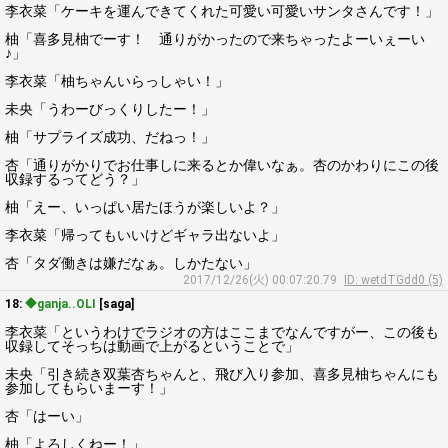
李衣菜「ケーキを運んできてくれた可愛い可愛いサンタさんです！」
柚「喜多見柚でーす！ 通りがかったので来ちゃったよーいぇーい
♪」
李衣菜「柚ちゃんいらっしゃい！」
未央「うわーびっくりしたー！」
柚「サプライズ成功、だねっ！」
杏「通りがかりでお仕事しに来るとか偉いなぁ。杏のかわりにこの後
収録するってどう？」
柚「えー、いっぱい居たほうが楽しいよ？」
李衣菜「帰ってもいいけどギャラ出ないよ」
杏「タダ働きは嫌だなぁ。しかたない」
2017/12/26(火) 00:07:20.79
ID: wetdTGdd0 (5)
18:
◆ganja..OLI
[saga]
李衣菜「というわけでラジオの方はここまでなんですがー、この後も
収録してそっちは動画で上がるということで」
未央「引き続き双葉杏ちゃんと、飛び入り参加、喜多見柚ちゃんにも
参加してもらいまーす！」
杏「はーい」
柚「よろしくねー！」