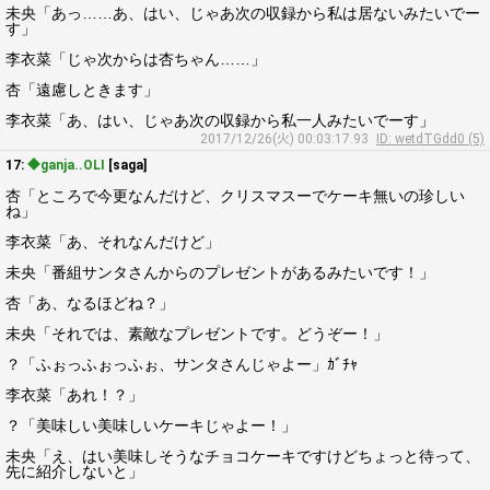
未央「あっ……あ、はい、じゃあ次の収録から私は居ないみたいでー
す」
李衣菜「じゃ次からは杏ちゃん……」
杏「遠慮しときます」
李衣菜「あ、はい、じゃあ次の収録から私一人みたいでーす」
2017/12/26(火) 00:03:17.93
ID: wetdTGdd0 (5)
17:
◆ganja..OLI
[saga]
杏「ところで今更なんだけど、クリスマスーでケーキ無いの珍しい
ね」
李衣菜「あ、それなんだけど」
未央「番組サンタさんからのプレゼントがあるみたいです！」
杏「あ、なるほどね？」
未央「それでは、素敵なプレゼントです。どうぞー！」
？「ふぉっふぉっふぉ、サンタさんじゃよー」ｶﾞﾁｬ
李衣菜「あれ！？」
？「美味しい美味しいケーキじゃよー！」
未央「え、はい美味しそうなチョコケーキですけどちょっと待って、
先に紹介しないと」