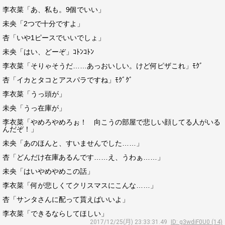
李衣菜「あ、私も。9個でいい」
未央「2つで十分ですよ」
杏「いや1ピースでいいでしょ」
未央「はい、どーぞ」ｺﾄﾝｺﾄﾝ
李衣菜「そりゃそうだ……あっおいしい。けど何ピザこれ」ﾓｸﾞ
杏「イカとタコとアスパラですね」ﾓｸﾞｸﾞ
李衣菜「うっ頭が」
未央「うっ在庫が」
李衣菜「やめろやめろぉ！ 向こうの部屋で悲しい顔してる人がいる
んだぞ！」
未央「あのほんと、すいませんでした……」
杏「どんだけ在庫あるんです……え、うわぁ……」
未央「はいやめやめこの話」
李衣菜「何が悲しくてクリスマスにこんな……」
杏「サンタさんに配って貰えばいいよ」
李衣菜「できるならしてほしい」
2017/12/25(月) 23:33:31.49
ID: g3wdiF0U0 (14)