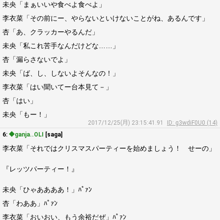
未央「まぁいいや食べよ食べよ」
李衣菜「その前にー、やらないといけないことがね、あるんです」
杏「あ、クラッカーやるんだ」
未央「私これ苦手なんだけどな……」
杏「漏らさないでよ」
未央「ば、し、しないよそんなの！」
李衣菜「はい聞いてー台本見て－」
杏「はい」
未央「もー！」
2017/12/25(月) 23:15:41.91
ID: g3wdiF0U0 (14)
6:
◆ganja..OLI
[saga]
李衣菜「それではクリスマスパーティーを始めましょう！ せーの」
『レッツパーティー！』
未央「ひゃああああ！」ﾊﾟｧﾝ
杏「わああ」ﾊﾟｧﾝ
李衣菜「おいおい、もう余裕だぜ」ﾊﾟｧﾝ