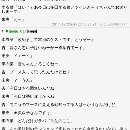
李衣菜「はいじゃあ今日は多田李衣菜とツインきらりちゃんでお送り
しまーす」
未央「えっ」
2017/12/25(月) 23:05:26.91
ID: g3wdiF0U0 (14)
4:
◆ganja..OLI
[saga]
李衣菜「改めまして本日のゲストです、どうぞー」
杏「皆さん悪い子はいねーがー双葉杏でーす」
未央「イエーイ」
李衣菜「杏ちゃんよろしくねー」
杏「ブース入って思ったんだけどね？」
未央「？ うん」
杏「今日はお布団無いんだね」
未央「今日は番組違うからね」
杏「向こうのブースに見える顔知ってる人ばっかりなんだけど」
未央「全員双子なんですぅ」
李衣菜「どんだけガラパゴスなのここ」
杏「あの番組用のテンションで来ちゃったから今更きれいな方に持っ