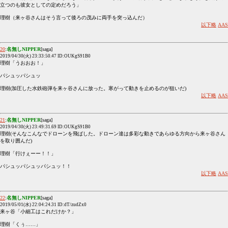
立つのも彼女としての定めだろう」
理樹（来ヶ谷さんはそう言って後ろの茂みに両手を突っ込んだ）
以下略
AAS
20
:
名無しNIPPER
[saga]
2019/04/30(火) 23:33:50.47 ID:OUKgS91B0
理樹「うおおお！」
パシュッパシュッ
理樹(加圧した水鉄砲弾を来ヶ谷さんに放った。寒がって動きを止めるのが狙いだ)
以下略
AAS
21
:
名無しNIPPER
[saga]
2019/04/30(火) 23:49:31.69 ID:OUKgS91B0
理樹(そんなこんなでドローンを飛ばした。ドローン達は多彩な動きであらゆる方向から来ヶ谷さん
を取り囲んだ)
理樹「行けぇーー！！」
パシュッパシュッパシュッ！！
以下略
AAS
22
:
名無しNIPPER
[saga]
2019/05/01(水) 22:04:24.31 ID:dT/zudZx0
来ヶ谷「小細工はこれだけか？」
理樹「くぅ……」