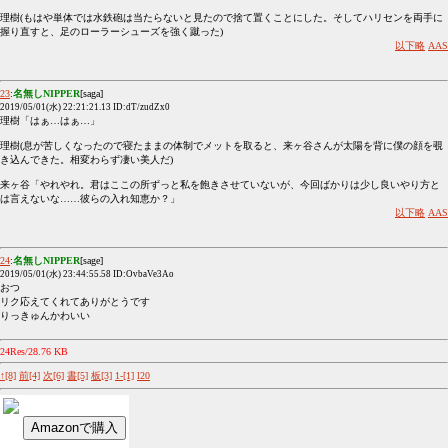
理樹(もはや単体では水鉄砲は当たらないと見たので捨て置くことにした。そしてハリセンを両手に
握り直すと、足のローラーシューズを強く蹴った)
以下略
AAS
23
:
名無しNIPPER
[saga]
2019/05/01(水) 22:21:21.13 ID:dT/zudZx0
理樹「はぁ…はぁ…」
理樹(息が苦しくなったので寝たままの体制でメットを取ると、来ヶ谷さんが太陽を背に僕の顔を覗
き込んできた。相変わらず凄い美人だ)
来ヶ谷「やれやれ。君はここの所ずっと私を飽きさせていないが、今回ばかりは少し良いやり方と
は言えないな……彼らの入れ知恵か？」
以下略
AAS
24
:
名無しNIPPER
[sage]
2019/05/01(水) 23:44:55.58 ID:OvbaVe3Ao
おつ
リク応えてくれてありがとうです
りっきゅんかわいい
24Res/28.76 KB
↑[8]
前[4]
次[6]
書[5]
板[3]
1-[1]
l20