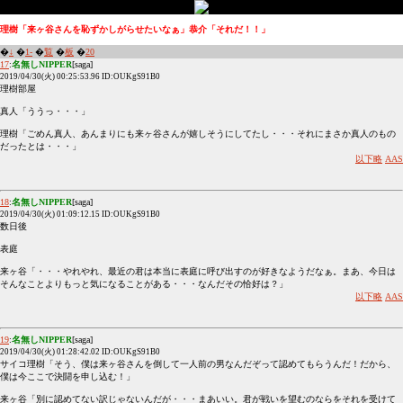
理樹「来ヶ谷さんを恥ずかしがらせたいなぁ」恭介「それだ！！」
�
↓
�
1-
�
覧
�
板
�
20
17
:
名無しNIPPER
[saga]
2019/04/30(火) 00:25:53.96 ID:OUKgS91B0
理樹部屋
真人「ううっ・・・」
理樹「ごめん真人、あんまりにも来ヶ谷さんが嬉しそうにしてたし・・・それにまさか真人のもの
だったとは・・・」
以下略
AAS
18
:
名無しNIPPER
[saga]
2019/04/30(火) 01:09:12.15 ID:OUKgS91B0
数日後
表庭
来ヶ谷「・・・やれやれ、最近の君は本当に表庭に呼び出すのが好きなようだなぁ。まあ、今日は
そんなことよりもっと気になることがある・・・なんだその恰好は？」
以下略
AAS
19
:
名無しNIPPER
[saga]
2019/04/30(火) 01:28:42.02 ID:OUKgS91B0
サイコ理樹「そう、僕は来ヶ谷さんを倒して一人前の男なんだぞって認めてもらうんだ！だから、
僕は今ここで決闘を申し込む！」
来ヶ谷「別に認めてない訳じゃないんだが・・・まあいい。君が戦いを望むのならをそれを受けて