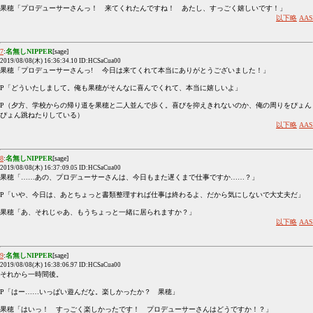
果穂「プロデューサーさんっ！ 来てくれたんですね！ あたし、すっごく嬉しいです！」
以下略
AAS
7
:
名無しNIPPER
[sage]
2019/08/08(木) 16:36:34.10 ID:HCSaCua00
果穂「プロデューサーさんっ! 今日は来てくれて本当にありがとうございました！」
P「どういたしまして。俺も果穂がそんなに喜んでくれて、本当に嬉しいよ」
P（夕方、学校からの帰り道を果穂と二人並んで歩く。喜びを抑えきれないのか、俺の周りをぴょん
ぴょん跳ねたりしている）
以下略
AAS
8
:
名無しNIPPER
[sage]
2019/08/08(木) 16:37:09.05 ID:HCSaCua00
果穂「……あの、プロデューサーさんは、今日もまた遅くまで仕事ですか……？」
P「いや、今日は、あとちょっと書類整理すれば仕事は終わるよ、だから気にしないで大丈夫だ」
果穂「あ、それじゃあ、もうちょっと一緒に居られますか？」
以下略
AAS
9
:
名無しNIPPER
[sage]
2019/08/08(木) 16:38:06.97 ID:HCSaCua00
それから一時間後。
P「はー……いっぱい遊んだな。楽しかったか？ 果穂」
果穂「はいっ！ すっごく楽しかったです！ プロデューサーさんはどうですか！？」