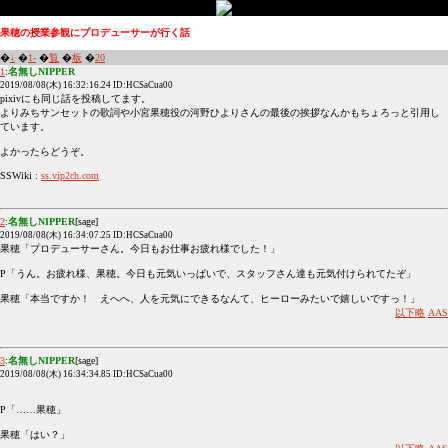
果穂の授業参観にプロデューサーが行く話
�
↓
�
1-
�
覧
�
板
�
20
1
:
名無しNIPPER
2019/08/08(木) 16:32:16.24 ID:HCSaCua00
pixivにも同じ話を投稿してます。
よりみちサンセットの歌詞や小宮果穂役の河野ひよりさんの最後の挨拶なんかもちょろっと引用し
ています。
よかったらどうぞ。
SSWiki :
ss.vip2ch.com
2
:
名無しNIPPER
[sage]
2019/08/08(木) 16:34:07.25 ID:HCSaCua00
果穂「プロデューサーさん。今日もお仕事お疲れ様でした！」
P「うん。お疲れ様、果穂。今日も元気いっぱいで、スタッフさん達も元気付けられてたぞ」
果穂「本当ですか！ えへへ、人を元気にできるなんて、ヒーローみたいで嬉しいですっ！」
以下略
AAS
3
:
名無しNIPPER
[sage]
2019/08/08(木) 16:34:34.85 ID:HCSaCua00
P「……果穂」
果穂「はい？」