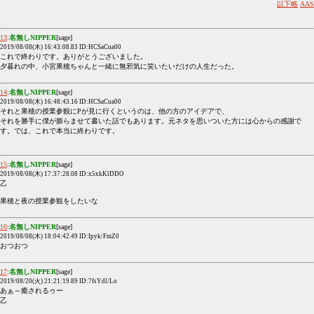
以下略
AAS
13
:
名無しNIPPER
[sage]
2019/08/08(木) 16:43:08.83 ID:HCSaCua00
これで終わりです。ありがとうございました。
夕暮れの中、小宮果穂ちゃんと一緒に無邪気に笑いたいだけの人生だった。
14
:
名無しNIPPER
[sage]
2019/08/08(木) 16:48:43.16 ID:HCSaCua00
それと果穂の授業参観にPが見に行くというのは、他の方のアイデアで、
それを勝手に僕が膨らませて書いた話でもあります。元ネタを思いついた方には心からの感謝で
す。では、これで本当に終わりです。
15
:
名無しNIPPER
[sage]
2019/08/08(木) 17:37:28.08 ID:x5xkKlDDO
乙
果穂と夜の授業参観をしたいな
16
:
名無しNIPPER
[sage]
2019/08/08(木) 18:04:42.49 ID:Ipyk/FmZ0
おつおつ
17
:
名無しNIPPER
[sage]
2019/08/20(火) 21:21:19.89 ID:7fsYdl/Lo
あぁ～癒されるゥー
乙