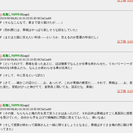
以下略
AAS
4
:
名無しNIPPER
[sage]
2019/08/08(木) 16:35:03.95 ID:HCSaCua00
P（そんなこんなで、家まで送り届けたが……）
P（別れ際には、果穂はやっぱり寂しそうな顔をしていた）
P（まだまだ親に甘えたい年頃――というか、甘えるのが普通の年頃だし）
以下略
AAS
5
:
名無しNIPPER
[sage]
2019/08/08(木) 16:35:32.10 ID:HCSaCua00
P（というわけで、果穂を送ったあとに、ほぼ徹夜でなんとか仕事を終わらせた。リカバリーソーダ
MAXを3本飲んだら、なんとか終わらせる事が出来た）
P（そして、今に至るという訳だ）
P（さて……確かこの辺りに……お、あったぞ。これが果穂の教室だ……それで、果穂は……お、居
た居た。背筋がびっと伸びてて、姿勢良く聞いてる。流石だな、果穂）
以下略
AAS
6
:
名無しNIPPER
[sage]
2019/08/08(木) 16:36:02.18 ID:HCSaCua00
P（その後、ちらちらと俺の方を見て笑うとかはあったけど、それ以外は果穂はすごく真面目に授業
を受けていた。自分から手を上げて積極的に問題に答えてもいたし、偉いなあ）
P（そして授業が終わって親御さんと一緒に帰りましょうとなると、果穂はすぐさま俺の所に駆け寄
ってきた）