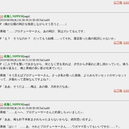
以下略
AAS
10
:
名無しNIPPER
[sage]
2019/08/08(木) 16:38:49.35 ID:HCSaCua00
P（俺が公園の時計を指差しながらそう言うと……）
果穂「……プロデューサーさん、あの時計、実はズレてるんです」
P「え？ そうなのか？ だってもう結構……ってそれ、最近歌った曲の歌詞じゃないか」
以下略
AAS
11
:
名無しNIPPER
[sage]
2019/08/08(木) 16:40:11.32 ID:HCSaCua00
P（二人で手を繋いで歩きながら、何となく空を見れば、夕方から夕暮れに差し掛かっていた。後ろ
を振り返ると、俺と果穂の長い影が出来ていた）
果穂「そう言えばプロデューサーさん。さっき私が歌った新曲、よりみちサンセットのサンセット
って、夕暮れって意味なんですよね？」
P「ああ、そうだよ……俺は、あの曲、大好きだなあ」
以下略
AAS
12
:
名無しNIPPER
[sage]
2019/08/08(木) 16:41:19.80 ID:HCSaCua00
果穂「……えへへ、プロデューサーさんと約束しちゃいました♪」
P「ああ、俺も針千本飲まされちゃたまらないからな、絶対思い出すよ」
果穂「はい！ ……あ、それとプロデューサーさん……ワガママ言ってもいいですか……？」