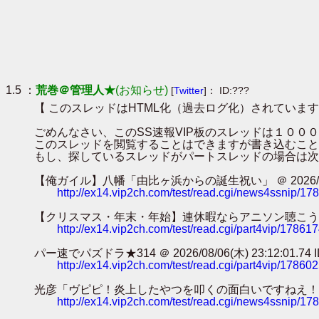
1.5 ：
荒巻＠管理人★
(お知らせ)
[
Twitter
]： ID:???
【 このスレッドはHTML化（過去ログ化）されています
ごめんなさい、このSS速報VIP板のスレッドは１０
このスレッドを閲覧することはできますが書き込むこと
もし、探しているスレッドがパートスレッドの場合は次
【俺ガイル】八幡「由比ヶ浜からの誕生祝い」 ＠ 2026/08/08(土)
http://ex14.vip2ch.com/test/read.cgi/news4ssnip/1
【クリスマス・年末・年始】連休暇ならアニソン聴こうぜ・・・【避難所】
http://ex14.vip2ch.com/test/read.cgi/part4vip/17861
パー速でパズドラ★314 ＠ 2026/08/06(木) 23:12:01.74 ID
http://ex14.vip2ch.com/test/read.cgi/part4vip/17860
光彦「ヴピピ！炎上したやつを叩くの面白いですねえ！！！」ｶﾀｶﾀｶﾀｶﾀ
http://ex14.vip2ch.com/test/read.cgi/news4ssnip/1