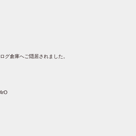
去ログ倉庫へご隠居されました。
4rO