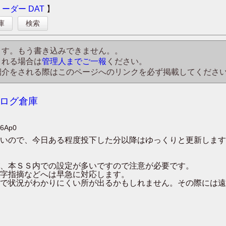
リーダー
DAT
】
庫
検索
ます。もう書き込みできません。。
される場合は
管理人までご一報
ください。
紹介をされる際はこのページへのリンクを必ず掲載してくださ
去ログ倉庫
Y6Ap0
いので、今日ある程度投下した分以降はゆっくりと更新します
、本ＳＳ内での設定が多いですので注意が必要です。
字指摘などへは早急に対応します。
で状況がわかりにくい所が出るかもしれません。その際には遠