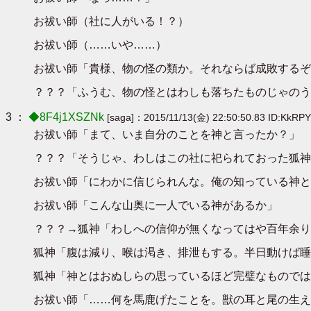
お祓い師（社に人がいる！？）
お祓い師（……いや……）
お祓い師「貴様、物の怪の類か。それならば成敗するぞ
？？？「ふうむ、物の怪とはわしも落ちたものじゃのう
3 ：
◆8F4j1XSZNk
[saga]：2015/11/13(金) 22:50:50.83 ID:KkRP
お祓い師「まて、いま自分のことを神と言ったか？」
？？？「そうじゃ、わしはこの社に祀られておった狐神
お祓い師「にわかに信じられんな。俺の知っている神と
お祓い師「こんな山奥に一人でいる神があるか」
？？？→狐神「わしへの信仰が無くなってはや百年余り
狐神「腹は減り、喉は渇き、排泄もする。半日動けば睡
狐神「神とはおぬしらの思っているほど完璧なものでは
お祓い師「……何を馬鹿げたことを。獣の耳と尾の生え