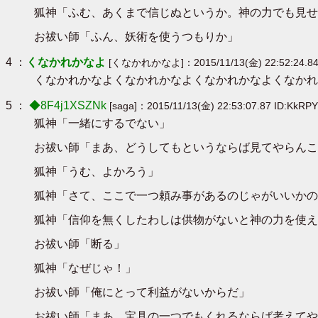
狐神「ふむ、あくまで信じぬというか。神の力でも見せ
お祓い師「ふん、妖術を使うつもりか」
4 ：
くなかれかなよ
[くなかれかなよ]：2015/11/13(金) 22:52:24.84 
くなかれかなよくなかれかなよくなかれかなよくなかれ
5 ：
◆8F4j1XSZNk
[saga]：2015/11/13(金) 22:53:07.87 ID:KkRP
狐神「一緒にするでない」
お祓い師「まあ、どうしてもというならば見てやらんこ
狐神「うむ、よかろう」
狐神「さて、ここで一つ頼み事があるのじゃがいいかの
狐神「信仰を無くしたわしは供物がないと神の力を使え
お祓い師「断る」
狐神「なぜじゃ！」
お祓い師「俺にとって利益がないからだ」
お祓い師「まあ、宝具の一つでもくれるならば考えてや