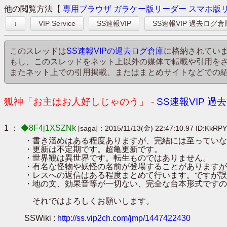
他の閲覧方法【
専用ブラウザ
ガラケー版リーダー
スマホ版
↓
VIP Service
SS速報VIP
SS速報VIP 過去ログ倉
このスレッドは
SS速報VIPの過去ログ倉庫
に格納されてい
もし、このスレッドをネット上以外の媒体で転載や引用を
またネット上での引用掲載、またはまとめサイトなどでの
狐神「お主はお人好しじゃのう」 -
SS速報VIP 過
1 ：
◆8F4j1XSZNk
[saga]：2015/11/13(金) 22:47:10.97 ID:KkRP
・書き溜めはある程度ありますが、完結には至っていな
・更新は不定期です。超亀更新です。
・世界観は異世界です。転生ものではありません。
・有名な怪物や妖怪の名前が登場することがありますが
・レスへの返信はある程度まとめて行います。ですが誤
・地の文、効果音等が一切ない、完全な台本形式ですの
それではよろしくお願いします。
SSWiki :
http://ss.vip2ch.com/jmp/1447422430