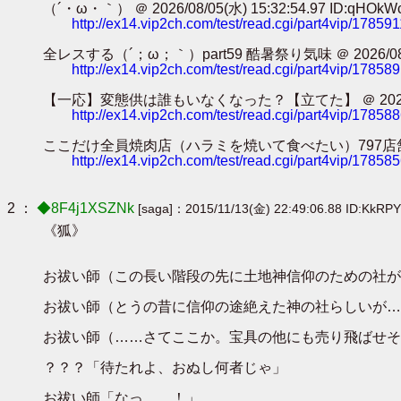
（´・ω・｀） ＠ 2026/08/05(水) 15:32:54.97 ID:qHOkW
http://ex14.vip2ch.com/test/read.cgi/part4vip/17859
全レスする（´；ω；｀）part59 酷暑祭り気味 ＠ 2026/08/05(水
http://ex14.vip2ch.com/test/read.cgi/part4vip/17858
【一応】変態供は誰もいなくなった？【立てた】 ＠ 2026/08/05(水
http://ex14.vip2ch.com/test/read.cgi/part4vip/17858
ここだけ全員焼肉店（ハラミを焼いて食べたい）797店舗目 ＠ 2026/0
http://ex14.vip2ch.com/test/read.cgi/part4vip/17858
2 ：
◆8F4j1XSZNk
[saga]：2015/11/13(金) 22:49:06.88 ID:KkRP
《狐》
お祓い師（この長い階段の先に土地神信仰のための社が
お祓い師（とうの昔に信仰の途絶えた神の社らしいが…
お祓い師（……さてここか。宝具の他にも売り飛ばせそ
？？？「待たれよ、おぬし何者じゃ」
お祓い師「なっ……！」