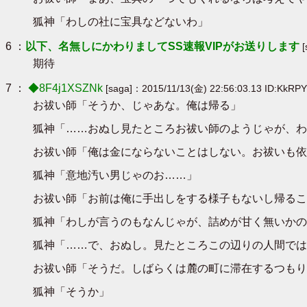
狐神「わしの社に宝具などないわ」
6 ：
以下、名無しにかわりましてSS速報VIPがお送りします
期待
7 ：
◆8F4j1XSZNk
[saga]：2015/11/13(金) 22:56:03.13 ID:KkRP
お祓い師「そうか、じゃあな。俺は帰る」
狐神「……おぬし見たところお祓い師のようじゃが、わ
お祓い師「俺は金にならないことはしない。お祓いも依
狐神「意地汚い男じゃのお……」
お祓い師「お前は俺に手出しをする様子もないし帰るこ
狐神「わしが言うのもなんじゃが、詰めが甘く無いかの
狐神「……で、おぬし。見たところこの辺りの人間では
お祓い師「そうだ。しばらくは麓の町に滞在するつもり
狐神「そうか」