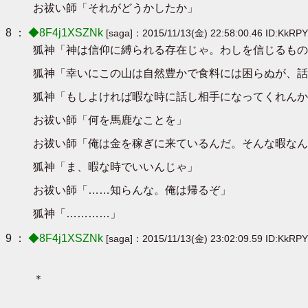
お祓い師「それがどうかしたか」
8 ：
◆8F4j1XSZNk
[saga]：2015/11/13(金) 22:58:00.46 ID:KkRP
狐神「神は信仰に縛られる存在じゃ。わしを信じるもの
狐神「幸いにこの山は自然豊かで食料には困らぬが、話
狐神「もしよければ暇な時に話し相手になってくれんか
お祓い師「何を馬鹿なことを」
お祓い師「俺は金を稼ぎに来ているんだ。そんな暇なん
狐神「ま、暇な時でいいんじゃ」
お祓い師「……知らんな。俺は帰るぞ」
狐神「…………」
9 ：
◆8F4j1XSZNk
[saga]：2015/11/13(金) 23:02:09.59 ID:KkRP
＊