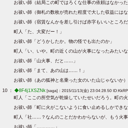
お祓い師（結局この町ではろくな仕事の依頼はなかった
お祓い師（御札の数枚が売れた程度で大した収益にはな
お祓い師（宿賃なんかを差し引けば赤字もいいところだ
町人「た、大変だー！」
お祓い師「どうかしたか。物の怪でも出たのか」
町人「い、いや。町の近くの山が火事になったみたいな
お祓い師「山火事、だと……」
お祓い師「まて、あの山は……！」
お祓い師（あの狐神と名乗った女のいた山じゃないか）
10 ：
◆8F4j1XSZNk
[saga]：2015/11/13(金) 23:04:28.50 ID:KkR
町人「ここの所空気が乾燥していたせいだろう。町の火
お祓い師「町に火がこないように食い止めるしかできな
町人「社……？なんのことだかわからないが、もう火事
お祓い師「…………」