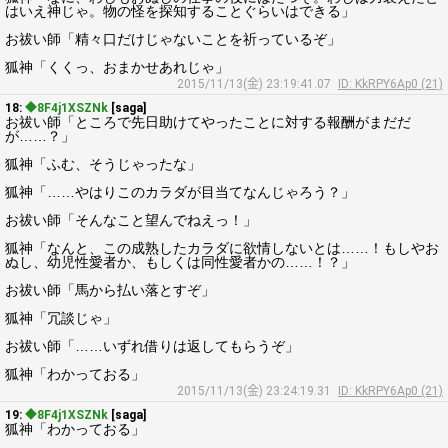
はいえ神じゃ。物の怪を探知することぐらいはできる」
お祓い師「精々口だけじゃないことを祈っているぞ」
狐神「くくっ、おまかせあれじゃ」
2015/11/13(金) 23:19:41.07
ID: KkRPY6Ap0 (21)
18:
◆8F4j1XSZNk
[saga]
お祓い師「ところで先日助けてやったことに対する報酬がまだだ
が……？」
狐神「ふむ、そうじゃったな」
狐神「……やはりこのカラダが目当てなんじゃろう？」
お祓い師「そんなこと望んでねえっ！」
狐神「なんと、この成熟したカラダに欲情しないとは……！もしやお
ぬし、幼児性愛者か、もしくは同性愛者かの……！？」
お祓い師「馬から払い落とすぞ」
狐神「冗談じゃ」
お祓い師「……いずれ借りは返してもらうぞ」
狐神「わかっておる」
2015/11/13(金) 23:24:19.31
ID: KkRPY6Ap0 (21)
19:
◆8F4j1XSZNk
[saga]
狐神「わかっておる」