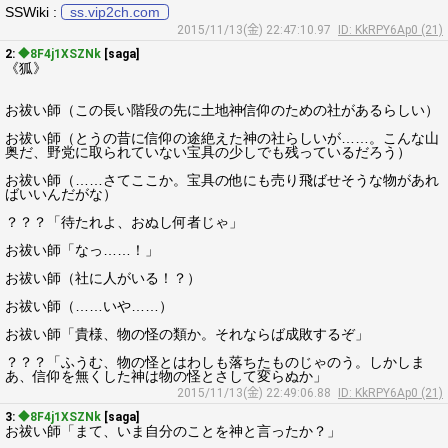
SSWiki :
ss.vip2ch.com
2015/11/13(金) 22:47:10.97
ID: KkRPY6Ap0 (21)
2:
◆8F4j1XSZNk
[saga]
《狐》
お祓い師（この長い階段の先に土地神信仰のための社があるらしい）
お祓い師（とうの昔に信仰の途絶えた神の社らしいが……。こんな山
奥だ、野党に取られていない宝具の少しでも残っているだろう）
お祓い師（……さてここか。宝具の他にも売り飛ばせそうな物があれ
ばいいんだがな）
？？？「待たれよ、おぬし何者じゃ」
お祓い師「なっ……！」
お祓い師（社に人がいる！？）
お祓い師（……いや……）
お祓い師「貴様、物の怪の類か。それならば成敗するぞ」
？？？「ふうむ、物の怪とはわしも落ちたものじゃのう。しかしま
あ、信仰を無くした神は物の怪とさして変らぬか」
2015/11/13(金) 22:49:06.88
ID: KkRPY6Ap0 (21)
3:
◆8F4j1XSZNk
[saga]
お祓い師「まて、いま自分のことを神と言ったか？」