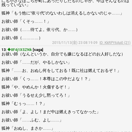
にも小さなほこらが町にあったりしたものじゃが、今はそんなものは
残っていない」
狐神「もう他に“依り代”のないわしは消えるしかないのじゃ……」
お祓い師「くそっ……！」
お祓い師（……待てよ。依り代、か……）
お祓い師（…………）
2015/11/13(金) 23:08:19.09
ID: KkRPY6Ap0 (21)
13:
◆8F4j1XSZNk
[saga]
お祓い師（なんというか、自分でも嫌になるほどのお人好しだな）
お祓い師「……だが、やるしかない」
狐神「……お、おぬし何をしておる！既に社は燃えておるぞ！」
お祓い師「くっ……！本尊はこの中だよな！？」
狐神「や、やめんか！火傷するぞ！」
お祓い師「うるせえ少し黙ってろ！」
狐神「むぅっ……！？」
お祓い師「よ、よし！まだ中は燃えきってなかった」
お祓い師「……ふむ、よし……」
狐神「おぬし、まさか……」