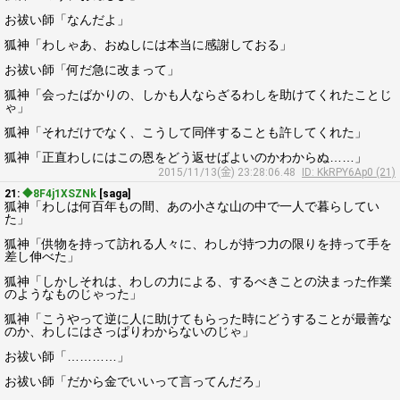
お祓い師「なんだよ」
狐神「わしゃあ、おぬしには本当に感謝しておる」
お祓い師「何だ急に改まって」
狐神「会ったばかりの、しかも人ならざるわしを助けてくれたことじ
ゃ」
狐神「それだけでなく、こうして同伴することも許してくれた」
狐神「正直わしにはこの恩をどう返せばよいのかわからぬ……」
2015/11/13(金) 23:28:06.48
ID: KkRPY6Ap0 (21)
21:
◆8F4j1XSZNk
[saga]
狐神「わしは何百年もの間、あの小さな山の中で一人で暮らしてい
た」
狐神「供物を持って訪れる人々に、わしが持つ力の限りを持って手を
差し伸べた」
狐神「しかしそれは、わしの力による、するべきことの決まった作業
のようなものじゃった」
狐神「こうやって逆に人に助けてもらった時にどうすることが最善な
のか、わしにはさっぱりわからないのじゃ」
お祓い師「…………」
お祓い師「だから金でいいって言ってんだろ」