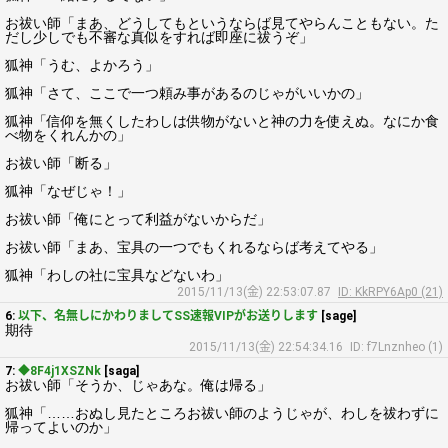
お祓い師「まあ、どうしてもというならば見てやらんこともない。た
だし少しでも不審な真似をすれば即座に祓うぞ」
狐神「うむ、よかろう」
狐神「さて、ここで一つ頼み事があるのじゃがいいかの」
狐神「信仰を無くしたわしは供物がないと神の力を使えぬ。なにか食
べ物をくれんかの」
お祓い師「断る」
狐神「なぜじゃ！」
お祓い師「俺にとって利益がないからだ」
お祓い師「まあ、宝具の一つでもくれるならば考えてやる」
狐神「わしの社に宝具などないわ」
2015/11/13(金) 22:53:07.87
ID: KkRPY6Ap0 (21)
6:
以下、名無しにかわりましてSS速報VIPがお送りします
[sage]
期待
2015/11/13(金) 22:54:34.16
ID: f7Lnznheo (1)
7:
◆8F4j1XSZNk
[saga]
お祓い師「そうか、じゃあな。俺は帰る」
狐神「……おぬし見たところお祓い師のようじゃが、わしを祓わずに
帰ってよいのか」