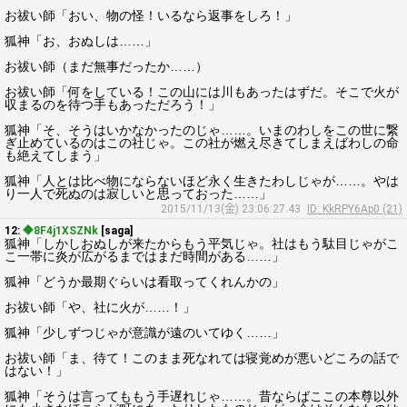
お祓い師「おい、物の怪！いるなら返事をしろ！」
狐神「お、おぬしは……」
お祓い師（まだ無事だったか……）
お祓い師「何をしている！この山には川もあったはずだ。そこで火が
収まるのを待つ手もあっただろう！」
狐神「そ、そうはいかなかったのじゃ……。いまのわしをこの世に繋
ぎ止めているのはこの社じゃ。この社が燃え尽きてしまえばわしの命
も絶えてしまう」
狐神「人とは比べ物にならないほど永く生きたわしじゃが……。やは
り一人で死ぬのは寂しいと思っておった……」
2015/11/13(金) 23:06:27.43
ID: KkRPY6Ap0 (21)
12:
◆8F4j1XSZNk
[saga]
狐神「しかしおぬしが来たからもう平気じゃ。社はもう駄目じゃがこ
こ一帯に炎が広がるまではまだ時間がある……」
狐神「どうか最期ぐらいは看取ってくれんかの」
お祓い師「や、社に火が……！」
狐神「少しずつじゃが意識が遠のいてゆく……」
お祓い師「ま、待て！このまま死なれては寝覚めが悪いどころの話で
はない！」
狐神「そうは言ってももう手遅れじゃ……。昔ならばここの本尊以外