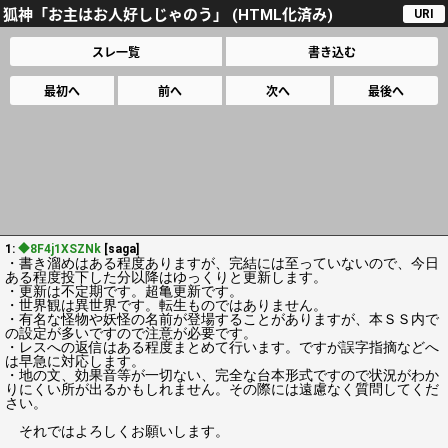
狐神「お主はお人好しじゃのう」 (HTML化済み)
URI
スレ一覧
書き込む
最初へ
前へ
次へ
最後へ
1:
◆8F4j1XSZNk
[saga]
・書き溜めはある程度ありますが、完結には至っていないので、今日
ある程度投下した分以降はゆっくりと更新します。
・更新は不定期です。超亀更新です。
・世界観は異世界です。転生ものではありません。
・有名な怪物や妖怪の名前が登場することがありますが、本ＳＳ内で
の設定が多いですので注意が必要です。
・レスへの返信はある程度まとめて行います。ですが誤字指摘などへ
は早急に対応します。
・地の文、効果音等が一切ない、完全な台本形式ですので状況がわか
りにくい所が出るかもしれません。その際には遠慮なく質問してくだ
さい。
それではよろしくお願いします。