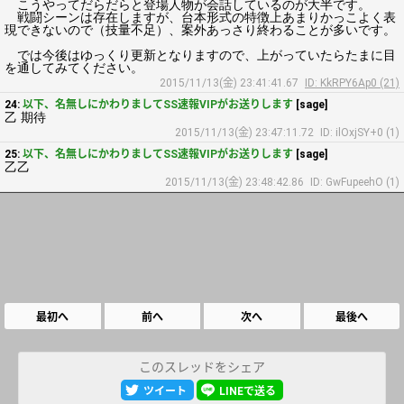
こうやってだらだらと登場人物が会話しているのが大半です。
戦闘シーンは存在しますが、台本形式の特徴上あまりかっこよく表
現できないので（技量不足）、案外あっさり終わることが多いです。
では今後はゆっくり更新となりますので、上がっていたらたまに目
を通してみてください。
2015/11/13(金) 23:41:41.67
ID: KkRPY6Ap0 (21)
24:
以下、名無しにかわりましてSS速報VIPがお送りします
[sage]
乙 期待
2015/11/13(金) 23:47:11.72
ID: ilOxjSY+0 (1)
25:
以下、名無しにかわりましてSS速報VIPがお送りします
[sage]
乙乙
2015/11/13(金) 23:48:42.86
ID: GwFupeehO (1)
最初へ
前へ
次へ
最後へ
このスレッドをシェア
ツイート
LINEで送る