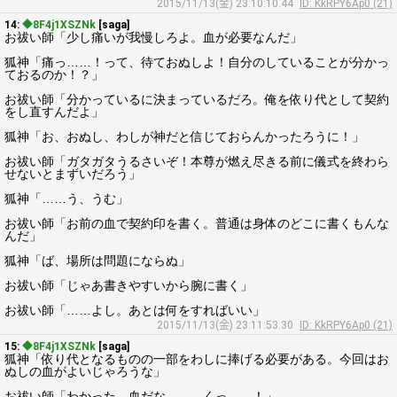
2015/11/13(金) 23:10:10.44
ID: KkRPY6Ap0 (21)
14:
◆8F4j1XSZNk
[saga]
お祓い師「少し痛いが我慢しろよ。血が必要なんだ」
狐神「痛っ……！って、待ておぬしよ！自分のしていることが分かっ
ておるのか！？」
お祓い師「分かっているに決まっているだろ。俺を依り代として契約
をし直すんだよ」
狐神「お、おぬし、わしが神だと信じておらんかったろうに！」
お祓い師「ガタガタうるさいぞ！本尊が燃え尽きる前に儀式を終わら
せないとまずいだろう」
狐神「……う、うむ」
お祓い師「お前の血で契約印を書く。普通は身体のどこに書くもんな
んだ」
狐神「ば、場所は問題にならぬ」
お祓い師「じゃあ書きやすいから腕に書く」
お祓い師「……よし。あとは何をすればいい」
2015/11/13(金) 23:11:53.30
ID: KkRPY6Ap0 (21)
15:
◆8F4j1XSZNk
[saga]
狐神「依り代となるものの一部をわしに捧げる必要がある。今回はお
ぬしの血がよいじゃろうな」
お祓い師「わかった、血だな。……くっ……！」