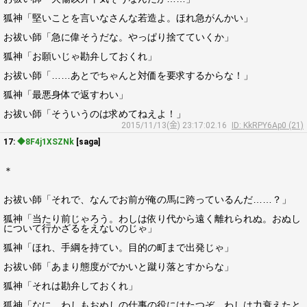
狐神「堅いことを言いなさんな若造よ。ほれ急がんかい」
お祓い師「急に偉そうだな。やっぱり捨てていくか」
狐神「お願いじゃ勘弁しておくれ」
お祓い師「……あとでちゃんと対価を要求するからな！」
狐神「最悪身体で返すわい」
お祓い師「そういうのは求めてねえよ！」
2015/11/13(金) 23:17:02.16
ID: KkRPY6Ap0 (21)
17:
◆8F4j1XSZNk
[saga]
＊
お祓い師「それで、なんでお前が俺の馬に跨っているんだ……？」
狐神「当たり前じゃろう。わしは依り代から遠く離れられぬ。おぬし
について行かざるをえないのじゃ」
狐神「ほれ、手綱を持てい。目的の町まで出発じゃ」
お祓い師「あまり態度がでかいと蹴り落とすからな」
狐神「それは勘弁しておくれ」
狐神「なに、わしもおぬしの仕事の役にはたつぞ。わしは力衰えたと