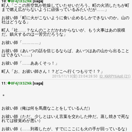
10:
◆8F4j1XSZNk
[saga]
町人「ここの所空気が乾燥していたせいだろう。町の火消したちが町
まで燃え広がらないように頑張っているみたいだが……」
お祓い師「町に火がこないように食い止めるしかできないのか。山の
社はどうなる」
町人「社……？なんのことだかわからないが、もう火事はあの規模
だ。鎮火するのは一苦労だろうな」
お祓い師「…………」
お祓い師（あいつの話を信じるならば、あいつはあの山から出ること
はできない……）
お祓い師「……ああくそっ！」
町人「お、お祓い師さん！？どこへ行くつもりで！？」
2015/11/13(金) 23:04:28.50
ID: KkRPY6Ap0 (21)
11:
◆8F4j1XSZNk
[saga]
＊
お祓い師（俺は何を馬鹿なことをしているんだ）
お祓い師（ただ、少しとはいえ言葉を交わした仲だ。蒸し焼きで死な
れては寝覚めが悪い）
お祓い師（……到着したが、すでにここにも火の手が回っているな）