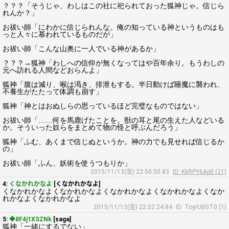
？？？「そうじゃ、わしはこの社に祀られておった狐神じゃ。信じら
れんか？」
お祓い師「にわかに信じられんな。俺の知っている神というものはも
っと人々に慕われているものだが」
お祓い師「こんな山奥に一人でいる神があるか」
？？？→狐神「わしへの信仰が無くなってはや百年余り。もうわしの
元へ訪れる人間などおらんよ」
狐神「腹は減り、喉は渇き、排泄もする。半日動けば睡魔に襲われ、
不養生がたたって体調も崩す」
狐神「神とはおぬしらの思っているほど完璧なものではない」
お祓い師「……何を馬鹿げたことを。獣の耳と尾の生えた人などいる
か。そういった奴らをまとめて物の怪と呼ぶんだろう」
狐神「ふむ、あくまで信じぬというか。神の力でも見せれば信じるか
の」
お祓い師「ふん、妖術を使うつもりか」
2015/11/13(金) 22:50:50.83
ID: KkRPY6Ap0 (21)
4:
くなかれかなよ
[くなかれかなよ]
くなかれかなよくなかれかなよくなかれかなよくなかれかなよくなか
れかなよくなかれかなよ
2015/11/13(金) 22:52:24.84
ID: ToyrU8GT0 (1)
5:
◆8F4j1XSZNk
[saga]
狐神「一緒にするでない」