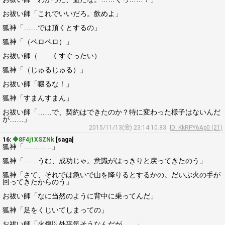
お祓い師「これでいいだろ。飲めよ」
狐神「……では頂くとするの」
狐神「（ペロペロ）」
お祓い師（……くすぐったい）
狐神「（じゅるじゅる）」
お祓い師「啜るな！」
狐神「すまんすまん」
お祓い師「……で、契約はできたのか？特に変わった様子はないんだ
が……」
2015/11/13(金) 23:14:10.83
ID: KkRPY6Ap0 (21)
16:
◆8F4j1XSZNk
[saga]
狐神「…………」
狐神「……うむ、成功じゃ。意識がはっきりと戻ってきたのう」
狐神「さて、それでは急いで山を降りるとするかの。だいぶ火の手が
回ってきたからのう」
お祓い師「なに当然のように背中に乗ってんだ」
狐神「足をくじいてしまっての」
お祓い師「火傷以外平気そうなんだが……」