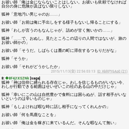
お祓い師「俺は金にならないことはしない。お祓いも依頼でなければ
自分の身に危険が及ばない限りしない」
狐神「意地汚い男じゃのお……」
お祓い師「お前は俺に手出しをする様子もないし帰ることにする」
狐神「わしが言うのもなんじゃが、詰めが甘く無いかの……」
狐神「……で、おぬし。見たところこの辺りの人間ではないが、旅の
お祓い師かの」
お祓い師「そうだ。しばらくは麓の町に滞在するつもりだがな」
狐神「そうか」
お祓い師「それがどうかしたか」
2015/11/13(金) 22:56:03.13
ID: KkRPY6Ap0 (21)
8:
◆8F4j1XSZNk
[saga]
狐神「神は信仰に縛られる存在じゃ。わしを信じるものがいない今、
わしが行動できる範囲はせいぜいこの社のある山の中だけじゃ」
狐神「幸いにこの山は自然豊かで食料には困らぬが、話す相手がいな
いというのは辛いものじゃ」
狐神「もしよければ暇な時に話し相手になってくれんかの」
お祓い師「何を馬鹿なことを」
お祓い師「俺は金を稼ぎに来ているんだ。そんな暇なんて無い」