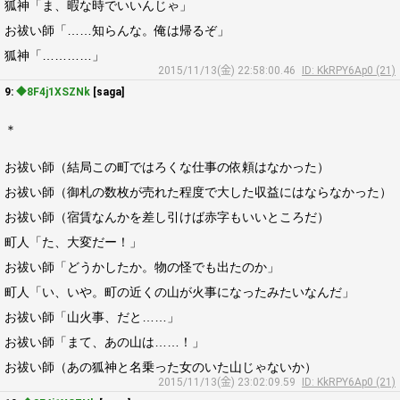
狐神「ま、暇な時でいいんじゃ」
お祓い師「……知らんな。俺は帰るぞ」
狐神「…………」
2015/11/13(金) 22:58:00.46
ID: KkRPY6Ap0 (21)
9:
◆8F4j1XSZNk
[saga]
＊
お祓い師（結局この町ではろくな仕事の依頼はなかった）
お祓い師（御札の数枚が売れた程度で大した収益にはならなかった）
お祓い師（宿賃なんかを差し引けば赤字もいいところだ）
町人「た、大変だー！」
お祓い師「どうかしたか。物の怪でも出たのか」
町人「い、いや。町の近くの山が火事になったみたいなんだ」
お祓い師「山火事、だと……」
お祓い師「まて、あの山は……！」
お祓い師（あの狐神と名乗った女のいた山じゃないか）
2015/11/13(金) 23:02:09.59
ID: KkRPY6Ap0 (21)