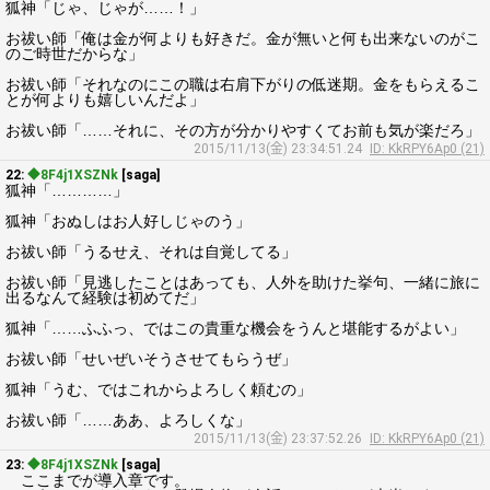
狐神「じゃ、じゃが……！」
お祓い師「俺は金が何よりも好きだ。金が無いと何も出来ないのがこ
のご時世だからな」
お祓い師「それなのにこの職は右肩下がりの低迷期。金をもらえるこ
とが何よりも嬉しいんだよ」
お祓い師「……それに、その方が分かりやすくてお前も気が楽だろ」
2015/11/13(金) 23:34:51.24
ID: KkRPY6Ap0 (21)
22:
◆8F4j1XSZNk
[saga]
狐神「…………」
狐神「おぬしはお人好しじゃのう」
お祓い師「うるせえ、それは自覚してる」
お祓い師「見逃したことはあっても、人外を助けた挙句、一緒に旅に
出るなんて経験は初めてだ」
狐神「……ふふっ、ではこの貴重な機会をうんと堪能するがよい」
お祓い師「せいぜいそうさせてもらうぜ」
狐神「うむ、ではこれからよろしく頼むの」
お祓い師「……ああ、よろしくな」
2015/11/13(金) 23:37:52.26
ID: KkRPY6Ap0 (21)
23:
◆8F4j1XSZNk
[saga]
ここまでが導入章です。