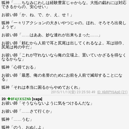
狐神「……ちなみにわしは経験豊富じゃからな。大抵の戯れには対応
できるからの、安心せい」
お祓い師「か、ね、で、か、え、せ！」
狐神「一々リアクションの大きいやつじゃの。ほれ、そろそろ出発し
ようぞ」
お祓い師「……はああ、妙な連れが出来ちまった……」
お祓い師「頼むから人前で耳と尻尾は出してくれるなよ。耳は頭巾、
尻尾は袴の中だ」
お祓い師「これが守れないなら俺の立場上、置いていかざるを得なく
なるからな」
狐神「心得ておる」
お祓い師「最悪、俺の名誉のためにお前を人前で滅却することにな
る」
狐神「それは本当に困るからやめておくれ」
2015/11/13(金) 23:25:50.49
ID: KkRPY6Ap0 (21)
20:
◆8F4j1XSZNk
[saga]
お祓い師「そうならないように気をつけるんだな」
お祓い師「……さて行くか」
狐神「……うむ」
狐神「のう、おぬしよ」