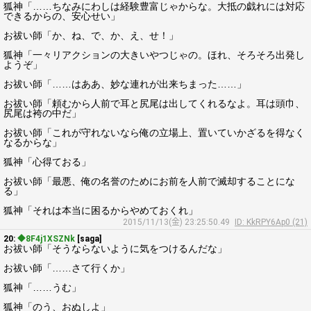
狐神「……ちなみにわしは経験豊富じゃからな。大抵の戯れには対応
できるからの、安心せい」
お祓い師「か、ね、で、か、え、せ！」
狐神「一々リアクションの大きいやつじゃの。ほれ、そろそろ出発し
ようぞ」
お祓い師「……はああ、妙な連れが出来ちまった……」
お祓い師「頼むから人前で耳と尻尾は出してくれるなよ。耳は頭巾、
尻尾は袴の中だ」
お祓い師「これが守れないなら俺の立場上、置いていかざるを得なく
なるからな」
狐神「心得ておる」
お祓い師「最悪、俺の名誉のためにお前を人前で滅却することにな
る」
狐神「それは本当に困るからやめておくれ」
2015/11/13(金) 23:25:50.49
ID: KkRPY6Ap0 (21)
20:
◆8F4j1XSZNk
[saga]
お祓い師「そうならないように気をつけるんだな」
お祓い師「……さて行くか」
狐神「……うむ」
狐神「のう、おぬしよ」