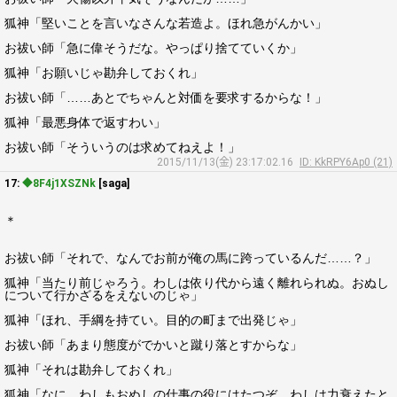
狐神「堅いことを言いなさんな若造よ。ほれ急がんかい」
お祓い師「急に偉そうだな。やっぱり捨てていくか」
狐神「お願いじゃ勘弁しておくれ」
お祓い師「……あとでちゃんと対価を要求するからな！」
狐神「最悪身体で返すわい」
お祓い師「そういうのは求めてねえよ！」
2015/11/13(金) 23:17:02.16
ID: KkRPY6Ap0 (21)
17:
◆8F4j1XSZNk
[saga]
＊
お祓い師「それで、なんでお前が俺の馬に跨っているんだ……？」
狐神「当たり前じゃろう。わしは依り代から遠く離れられぬ。おぬし
について行かざるをえないのじゃ」
狐神「ほれ、手綱を持てい。目的の町まで出発じゃ」
お祓い師「あまり態度がでかいと蹴り落とすからな」
狐神「それは勘弁しておくれ」
狐神「なに、わしもおぬしの仕事の役にはたつぞ。わしは力衰えたと