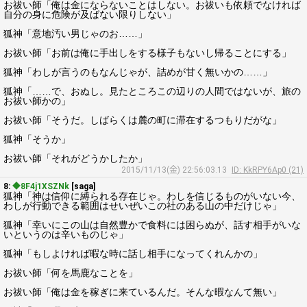
お祓い師「俺は金にならないことはしない。お祓いも依頼でなければ
自分の身に危険が及ばない限りしない」
狐神「意地汚い男じゃのお……」
お祓い師「お前は俺に手出しをする様子もないし帰ることにする」
狐神「わしが言うのもなんじゃが、詰めが甘く無いかの……」
狐神「……で、おぬし。見たところこの辺りの人間ではないが、旅の
お祓い師かの」
お祓い師「そうだ。しばらくは麓の町に滞在するつもりだがな」
狐神「そうか」
お祓い師「それがどうかしたか」
2015/11/13(金) 22:56:03.13
ID: KkRPY6Ap0 (21)
8:
◆8F4j1XSZNk
[saga]
狐神「神は信仰に縛られる存在じゃ。わしを信じるものがいない今、
わしが行動できる範囲はせいぜいこの社のある山の中だけじゃ」
狐神「幸いにこの山は自然豊かで食料には困らぬが、話す相手がいな
いというのは辛いものじゃ」
狐神「もしよければ暇な時に話し相手になってくれんかの」
お祓い師「何を馬鹿なことを」
お祓い師「俺は金を稼ぎに来ているんだ。そんな暇なんて無い」