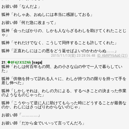
お祓い師「なんだよ」
狐神「わしゃあ、おぬしには本当に感謝しておる」
お祓い師「何だ急に改まって」
狐神「会ったばかりの、しかも人ならざるわしを助けてくれたことじ
ゃ」
狐神「それだけでなく、こうして同伴することも許してくれた」
狐神「正直わしにはこの恩をどう返せばよいのかわからぬ……」
2015/11/13(金) 23:28:06.48
ID: KkRPY6Ap0 (21)
21:
◆8F4j1XSZNk
[saga]
狐神「わしは何百年もの間、あの小さな山の中で一人で暮らしてい
た」
狐神「供物を持って訪れる人々に、わしが持つ力の限りを持って手を
差し伸べた」
狐神「しかしそれは、わしの力による、するべきことの決まった作業
のようなものじゃった」
狐神「こうやって逆に人に助けてもらった時にどうすることが最善な
のか、わしにはさっぱりわからないのじゃ」
お祓い師「…………」
お祓い師「だから金でいいって言ってんだろ」