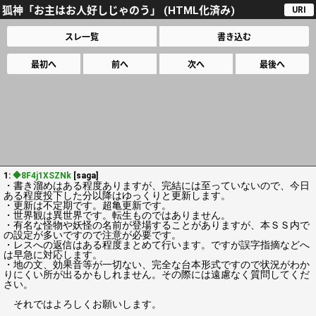
狐神「お主はお人好しじゃのう」 (HTML化済み)
URI
スレ一覧
書き込む
最初へ
前へ
次へ
最後へ
1:
◆8F4j1XSZNk
[saga]
・書き溜めはある程度ありますが、完結には至っていないので、今日
ある程度投下した分以降はゆっくりと更新します。
・更新は不定期です。超亀更新です。
・世界観は異世界です。転生ものではありません。
・有名な怪物や妖怪の名前が登場することがありますが、本ＳＳ内で
の設定が多いですので注意が必要です。
・レスへの返信はある程度まとめて行います。ですが誤字指摘などへ
は早急に対応します。
・地の文、効果音等が一切ない、完全な台本形式ですので状況がわか
りにくい所が出るかもしれません。その際には遠慮なく質問してくだ
さい。
それではよろしくお願いします。