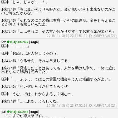
狐神「じゃ、じゃが……！」
お祓い師「俺は金が何よりも好きだ。金が無いと何も出来ないのがこ
のご時世だからな」
お祓い師「それなのにこの職は右肩下がりの低迷期。金をもらえるこ
とが何よりも嬉しいんだよ」
お祓い師「……それに、その方が分かりやすくてお前も気が楽だろ」
2015/11/13(金) 23:34:51.24
ID: KkRPY6Ap0 (21)
22:
◆8F4j1XSZNk
[saga]
狐神「…………」
狐神「おぬしはお人好しじゃのう」
お祓い師「うるせえ、それは自覚してる」
お祓い師「見逃したことはあっても、人外を助けた挙句、一緒に旅に
出るなんて経験は初めてだ」
狐神「……ふふっ、ではこの貴重な機会をうんと堪能するがよい」
お祓い師「せいぜいそうさせてもらうぜ」
狐神「うむ、ではこれからよろしく頼むの」
お祓い師「……ああ、よろしくな」
2015/11/13(金) 23:37:52.26
ID: KkRPY6Ap0 (21)
23:
◆8F4j1XSZNk
[saga]
ここまでが導入章です。