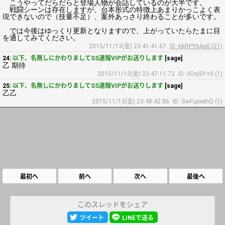
こうやってだらだらと登場人物が会話しているのが大半です。
戦闘シーンは存在しますが、台本形式の特徴上あまりかっこよく表
現できないので（技量不足）、案外あっさり終わることが多いです。
では今後はゆっくり更新となりますので、上がっていたらたまに目
を通してみてください。
2015/11/13(金) 23:41:41.67
ID: KkRPY6Ap0 (21)
24:
以下、名無しにかわりましてSS速報VIPがお送りします
[sage]
乙 期待
2015/11/13(金) 23:47:11.72
ID: ilOxjSY+0 (1)
25:
以下、名無しにかわりましてSS速報VIPがお送りします
[sage]
乙乙
2015/11/13(金) 23:48:42.86
ID: GwFupeehO (1)
最初へ
前へ
次へ
最後へ
このスレッドをシェア
ツイート
LINEで送る