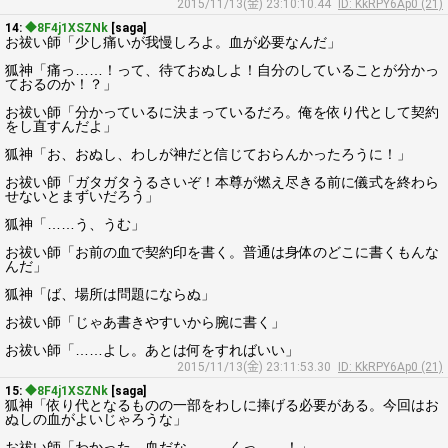
2015/11/13(金) 23:10:10.44
ID: KkRPY6Ap0 (21)
14:
◆8F4j1XSZNk
[saga]
お祓い師「少し痛いが我慢しろよ。血が必要なんだ」
狐神「痛っ……！って、待ておぬしよ！自分のしていることが分かっ
ておるのか！？」
お祓い師「分かっているに決まっているだろ。俺を依り代として契約
をし直すんだよ」
狐神「お、おぬし、わしが神だと信じておらんかったろうに！」
お祓い師「ガタガタうるさいぞ！本尊が燃え尽きる前に儀式を終わら
せないとまずいだろう」
狐神「……う、うむ」
お祓い師「お前の血で契約印を書く。普通は身体のどこに書くもんな
んだ」
狐神「ば、場所は問題にならぬ」
お祓い師「じゃあ書きやすいから腕に書く」
お祓い師「……よし。あとは何をすればいい」
2015/11/13(金) 23:11:53.30
ID: KkRPY6Ap0 (21)
15:
◆8F4j1XSZNk
[saga]
狐神「依り代となるものの一部をわしに捧げる必要がある。今回はお
ぬしの血がよいじゃろうな」
お祓い師「わかった、血だな。……くっ……！」