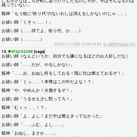
にも小さなほこらが町にあったりしたものじゃが、今はそんなものは
残っていない」
狐神「もう他に“依り代”のないわしは消えるしかないのじゃ……」
お祓い師「くそっ……！」
お祓い師（……待てよ。依り代、か……）
お祓い師（…………）
2015/11/13(金) 23:08:19.09
ID: KkRPY6Ap0 (21)
13:
◆8F4j1XSZNk
[saga]
お祓い師（なんというか、自分でも嫌になるほどのお人好しだな）
お祓い師「……だが、やるしかない」
狐神「……お、おぬし何をしておる！既に社は燃えておるぞ！」
お祓い師「くっ……！本尊はこの中だよな！？」
狐神「や、やめんか！火傷するぞ！」
お祓い師「うるせえ少し黙ってろ！」
狐神「むぅっ……！？」
お祓い師「よ、よし！まだ中は燃えきってなかった」
お祓い師「……ふむ、よし……」
狐神「おぬし、まさか……」