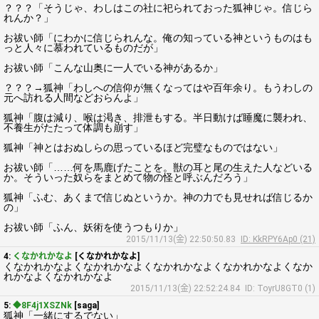
？？？「そうじゃ、わしはこの社に祀られておった狐神じゃ。信じら
れんか？」
お祓い師「にわかに信じられんな。俺の知っている神というものはも
っと人々に慕われているものだが」
お祓い師「こんな山奥に一人でいる神があるか」
？？？→狐神「わしへの信仰が無くなってはや百年余り。もうわしの
元へ訪れる人間などおらんよ」
狐神「腹は減り、喉は渇き、排泄もする。半日動けば睡魔に襲われ、
不養生がたたって体調も崩す」
狐神「神とはおぬしらの思っているほど完璧なものではない」
お祓い師「……何を馬鹿げたことを。獣の耳と尾の生えた人などいる
か。そういった奴らをまとめて物の怪と呼ぶんだろう」
狐神「ふむ、あくまで信じぬというか。神の力でも見せれば信じるか
の」
お祓い師「ふん、妖術を使うつもりか」
2015/11/13(金) 22:50:50.83
ID: KkRPY6Ap0 (21)
4:
くなかれかなよ
[くなかれかなよ]
くなかれかなよくなかれかなよくなかれかなよくなかれかなよくなか
れかなよくなかれかなよ
2015/11/13(金) 22:52:24.84
ID: ToyrU8GT0 (1)
5:
◆8F4j1XSZNk
[saga]
狐神「一緒にするでない」