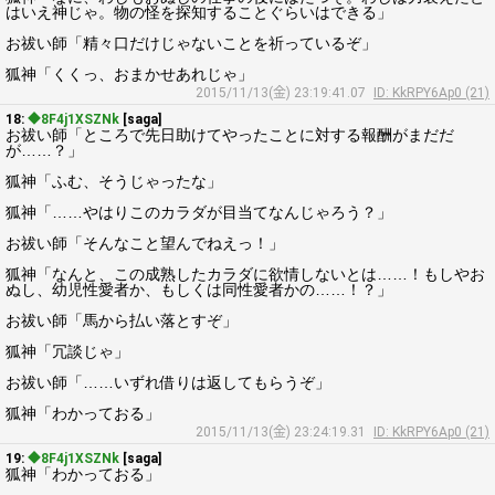
はいえ神じゃ。物の怪を探知することぐらいはできる」
お祓い師「精々口だけじゃないことを祈っているぞ」
狐神「くくっ、おまかせあれじゃ」
2015/11/13(金) 23:19:41.07
ID: KkRPY6Ap0 (21)
18:
◆8F4j1XSZNk
[saga]
お祓い師「ところで先日助けてやったことに対する報酬がまだだ
が……？」
狐神「ふむ、そうじゃったな」
狐神「……やはりこのカラダが目当てなんじゃろう？」
お祓い師「そんなこと望んでねえっ！」
狐神「なんと、この成熟したカラダに欲情しないとは……！もしやお
ぬし、幼児性愛者か、もしくは同性愛者かの……！？」
お祓い師「馬から払い落とすぞ」
狐神「冗談じゃ」
お祓い師「……いずれ借りは返してもらうぞ」
狐神「わかっておる」
2015/11/13(金) 23:24:19.31
ID: KkRPY6Ap0 (21)
19:
◆8F4j1XSZNk
[saga]
狐神「わかっておる」