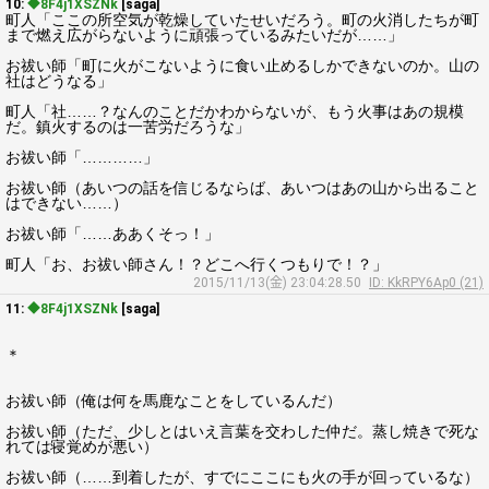
10:
◆8F4j1XSZNk
[saga]
町人「ここの所空気が乾燥していたせいだろう。町の火消したちが町
まで燃え広がらないように頑張っているみたいだが……」
お祓い師「町に火がこないように食い止めるしかできないのか。山の
社はどうなる」
町人「社……？なんのことだかわからないが、もう火事はあの規模
だ。鎮火するのは一苦労だろうな」
お祓い師「…………」
お祓い師（あいつの話を信じるならば、あいつはあの山から出ること
はできない……）
お祓い師「……ああくそっ！」
町人「お、お祓い師さん！？どこへ行くつもりで！？」
2015/11/13(金) 23:04:28.50
ID: KkRPY6Ap0 (21)
11:
◆8F4j1XSZNk
[saga]
＊
お祓い師（俺は何を馬鹿なことをしているんだ）
お祓い師（ただ、少しとはいえ言葉を交わした仲だ。蒸し焼きで死な
れては寝覚めが悪い）
お祓い師（……到着したが、すでにここにも火の手が回っているな）