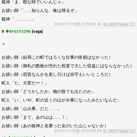
狐神「ま、暇な時でいいんじゃ」
お祓い師「……知らんな。俺は帰るぞ」
狐神「…………」
2015/11/13(金) 22:58:00.46
ID: KkRPY6Ap0 (21)
9:
◆8F4j1XSZNk
[saga]
＊
お祓い師（結局この町ではろくな仕事の依頼はなかった）
お祓い師（御札の数枚が売れた程度で大した収益にはならなかった）
お祓い師（宿賃なんかを差し引けば赤字もいいところだ）
町人「た、大変だー！」
お祓い師「どうかしたか。物の怪でも出たのか」
町人「い、いや。町の近くの山が火事になったみたいなんだ」
お祓い師「山火事、だと……」
お祓い師「まて、あの山は……！」
お祓い師（あの狐神と名乗った女のいた山じゃないか）
2015/11/13(金) 23:02:09.59
ID: KkRPY6Ap0 (21)