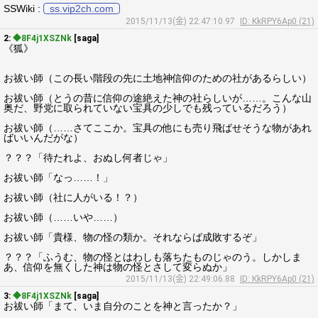
SSWiki :
ss.vip2ch.com
2015/11/13(金) 22:47:10.97
ID: KkRPY6Ap0 (21)
2:
◆8F4j1XSZNk
[saga]
《狐》
お祓い師（この長い階段の先に土地神信仰のための社があるらしい）
お祓い師（とうの昔に信仰の途絶えた神の社らしいが……。こんな山
奥だ、野党に取られていない宝具の少しでも残っているだろう）
お祓い師（……さてここか。宝具の他にも売り飛ばせそうな物があれ
ばいいんだがな）
？？？「待たれよ、おぬし何者じゃ」
お祓い師「なっ……！」
お祓い師（社に人がいる！？）
お祓い師（……いや……）
お祓い師「貴様、物の怪の類か。それならば成敗するぞ」
？？？「ふうむ、物の怪とはわしも落ちたものじゃのう。しかしま
あ、信仰を無くした神は物の怪とさして変らぬか」
2015/11/13(金) 22:49:06.88
ID: KkRPY6Ap0 (21)
3:
◆8F4j1XSZNk
[saga]
お祓い師「まて、いま自分のことを神と言ったか？」