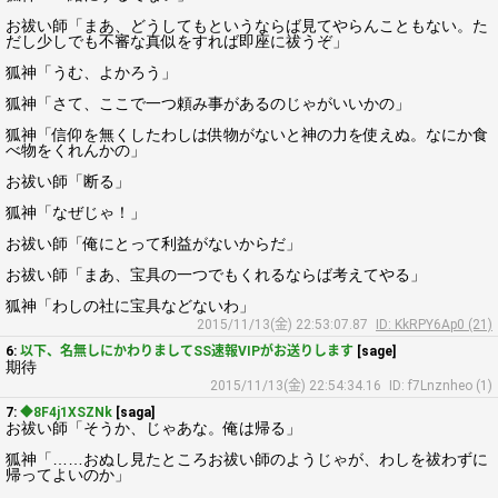
お祓い師「まあ、どうしてもというならば見てやらんこともない。た
だし少しでも不審な真似をすれば即座に祓うぞ」
狐神「うむ、よかろう」
狐神「さて、ここで一つ頼み事があるのじゃがいいかの」
狐神「信仰を無くしたわしは供物がないと神の力を使えぬ。なにか食
べ物をくれんかの」
お祓い師「断る」
狐神「なぜじゃ！」
お祓い師「俺にとって利益がないからだ」
お祓い師「まあ、宝具の一つでもくれるならば考えてやる」
狐神「わしの社に宝具などないわ」
2015/11/13(金) 22:53:07.87
ID: KkRPY6Ap0 (21)
6:
以下、名無しにかわりましてSS速報VIPがお送りします
[sage]
期待
2015/11/13(金) 22:54:34.16
ID: f7Lnznheo (1)
7:
◆8F4j1XSZNk
[saga]
お祓い師「そうか、じゃあな。俺は帰る」
狐神「……おぬし見たところお祓い師のようじゃが、わしを祓わずに
帰ってよいのか」