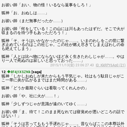
お祓い師「おい、物の怪！いるなら返事をしろ！」
狐神「お、おぬしは……」
お祓い師（まだ無事だったか……）
お祓い師「何をしている！この山には川もあったはずだ。そこで火が
収まるのを待つ手もあっただろう！」
狐神「そ、そうはいかなかったのじゃ……。いまのわしをこの世に繋
ぎ止めているのはこの社じゃ。この社が燃え尽きてしまえばわしの命
も絶えてしまう」
狐神「人とは比べ物にならないほど永く生きたわしじゃが……。やは
り一人で死ぬのは寂しいと思っておった……」
2015/11/13(金) 23:06:27.43
ID: KkRPY6Ap0 (21)
12:
◆8F4j1XSZNk
[saga]
狐神「しかしおぬしが来たからもう平気じゃ。社はもう駄目じゃがこ
こ一帯に炎が広がるまではまだ時間がある……」
狐神「どうか最期ぐらいは看取ってくれんかの」
お祓い師「や、社に火が……！」
狐神「少しずつじゃが意識が遠のいてゆく……」
お祓い師「ま、待て！このまま死なれては寝覚めが悪いどころの話で
はない！」
狐神「そうは言ってももう手遅れじゃ……。昔ならばここの本尊以外