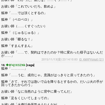
お祓い師「これでいいだろ。飲めよ」
狐神「……では頂くとするの」
狐神「（ペロペロ）」
お祓い師（……くすぐったい）
狐神「（じゅるじゅる）」
お祓い師「啜るな！」
狐神「すまんすまん」
お祓い師「……で、契約はできたのか？特に変わった様子はないんだ
が……」
2015/11/13(金) 23:14:10.83
ID: KkRPY6Ap0 (21)
16:
◆8F4j1XSZNk
[saga]
狐神「…………」
狐神「……うむ、成功じゃ。意識がはっきりと戻ってきたのう」
狐神「さて、それでは急いで山を降りるとするかの。だいぶ火の手が
回ってきたからのう」
お祓い師「なに当然のように背中に乗ってんだ」
狐神「足をくじいてしまっての」
お祓い師「火傷以外平気そうなんだが……」