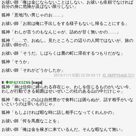
お祓い師「俺は金にならないことはしない。お祓いも依頼でなければ
自分の身に危険が及ばない限りしない」
狐神「意地汚い男じゃのお……」
お祓い師「お前は俺に手出しをする様子もないし帰ることにする」
狐神「わしが言うのもなんじゃが、詰めが甘く無いかの……」
狐神「……で、おぬし。見たところこの辺りの人間ではないが、旅の
お祓い師かの」
お祓い師「そうだ。しばらくは麓の町に滞在するつもりだがな」
狐神「そうか」
お祓い師「それがどうかしたか」
2015/11/13(金) 22:56:03.13
ID: KkRPY6Ap0 (21)
8:
◆8F4j1XSZNk
[saga]
狐神「神は信仰に縛られる存在じゃ。わしを信じるものがいない今、
わしが行動できる範囲はせいぜいこの社のある山の中だけじゃ」
狐神「幸いにこの山は自然豊かで食料には困らぬが、話す相手がいな
いというのは辛いものじゃ」
狐神「もしよければ暇な時に話し相手になってくれんかの」
お祓い師「何を馬鹿なことを」
お祓い師「俺は金を稼ぎに来ているんだ。そんな暇なんて無い」