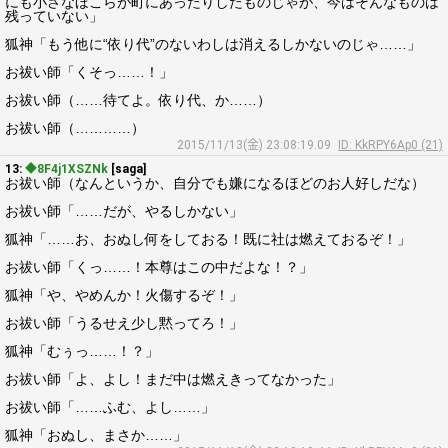
にも小さなほこらが町にあったりしたものじゃが、今はそんなものは
残っていない」
狐神「もう他に“依り代”のないわしは消えるしかないのじゃ……」
お祓い師「くそっ……！」
お祓い師（……待てよ。依り代、か……）
お祓い師（…………）
2015/11/13(金) 23:08:19.09
ID: KkRPY6Ap0 (21)
13:
◆8F4j1XSZNk
[saga]
お祓い師（なんというか、自分でも嫌になるほどのお人好しだな）
お祓い師「……だが、やるしかない」
狐神「……お、おぬし何をしておる！既に社は燃えておるぞ！」
お祓い師「くっ……！本尊はこの中だよな！？」
狐神「や、やめんか！火傷するぞ！」
お祓い師「うるせえ少し黙ってろ！」
狐神「むぅっ……！？」
お祓い師「よ、よし！まだ中は燃えきってなかった」
お祓い師「……ふむ、よし……」
狐神「おぬし、まさか……」