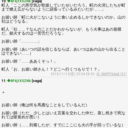
10:
◆8F4j1XSZNk
[saga]
町人「ここの所空気が乾燥していたせいだろう。町の火消したちが町
まで燃え広がらないように頑張っているみたいだが……」
お祓い師「町に火がこないように食い止めるしかできないのか。山の
社はどうなる」
町人「社……？なんのことだかわからないが、もう火事はあの規模
だ。鎮火するのは一苦労だろうな」
お祓い師「…………」
お祓い師（あいつの話を信じるならば、あいつはあの山から出ること
はできない……）
お祓い師「……ああくそっ！」
町人「お、お祓い師さん！？どこへ行くつもりで！？」
2015/11/13(金) 23:04:28.50
ID: KkRPY6Ap0 (21)
11:
◆8F4j1XSZNk
[saga]
＊
お祓い師（俺は何を馬鹿なことをしているんだ）
お祓い師（ただ、少しとはいえ言葉を交わした仲だ。蒸し焼きで死な
れては寝覚めが悪い）
お祓い師（……到着したが、すでにここにも火の手が回っているな）