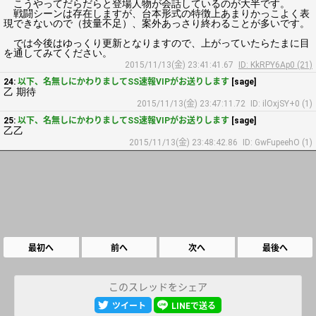
こうやってだらだらと登場人物が会話しているのが大半です。
戦闘シーンは存在しますが、台本形式の特徴上あまりかっこよく表
現できないので（技量不足）、案外あっさり終わることが多いです。
では今後はゆっくり更新となりますので、上がっていたらたまに目
を通してみてください。
2015/11/13(金) 23:41:41.67
ID: KkRPY6Ap0 (21)
24:
以下、名無しにかわりましてSS速報VIPがお送りします
[sage]
乙 期待
2015/11/13(金) 23:47:11.72
ID: ilOxjSY+0 (1)
25:
以下、名無しにかわりましてSS速報VIPがお送りします
[sage]
乙乙
2015/11/13(金) 23:48:42.86
ID: GwFupeehO (1)
最初へ
前へ
次へ
最後へ
このスレッドをシェア
ツイート
LINEで送る