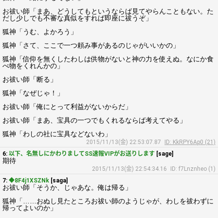
お祓い師「まあ、どうしてもというならば見てやらんこともない。た
だし少しでも不審な真似をすれば即座に祓うぞ」
狐神「うむ、よかろう」
狐神「さて、ここで一つ頼み事があるのじゃがいいかの」
狐神「信仰を無くしたわしは供物がないと神の力を使えぬ。なにか食
べ物をくれんかの」
お祓い師「断る」
狐神「なぜじゃ！」
お祓い師「俺にとって利益がないからだ」
お祓い師「まあ、宝具の一つでもくれるならば考えてやる」
狐神「わしの社に宝具などないわ」
2015/11/13(金) 22:53:07.87
ID: KkRPY6Ap0 (21)
6:
以下、名無しにかわりましてSS速報VIPがお送りします
[sage]
期待
2015/11/13(金) 22:54:34.16
ID: f7Lnznheo (1)
7:
◆8F4j1XSZNk
[saga]
お祓い師「そうか、じゃあな。俺は帰る」
狐神「……おぬし見たところお祓い師のようじゃが、わしを祓わずに
帰ってよいのか」