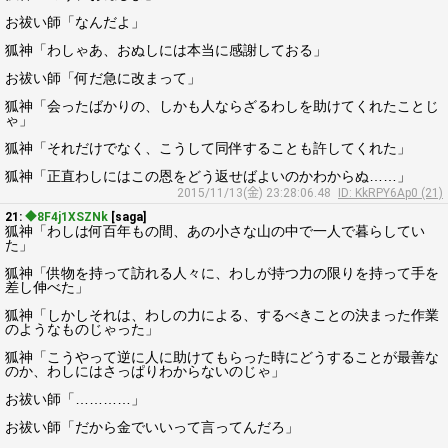
お祓い師「なんだよ」
狐神「わしゃあ、おぬしには本当に感謝しておる」
お祓い師「何だ急に改まって」
狐神「会ったばかりの、しかも人ならざるわしを助けてくれたことじ
ゃ」
狐神「それだけでなく、こうして同伴することも許してくれた」
狐神「正直わしにはこの恩をどう返せばよいのかわからぬ……」
2015/11/13(金) 23:28:06.48
ID: KkRPY6Ap0 (21)
21:
◆8F4j1XSZNk
[saga]
狐神「わしは何百年もの間、あの小さな山の中で一人で暮らしてい
た」
狐神「供物を持って訪れる人々に、わしが持つ力の限りを持って手を
差し伸べた」
狐神「しかしそれは、わしの力による、するべきことの決まった作業
のようなものじゃった」
狐神「こうやって逆に人に助けてもらった時にどうすることが最善な
のか、わしにはさっぱりわからないのじゃ」
お祓い師「…………」
お祓い師「だから金でいいって言ってんだろ」