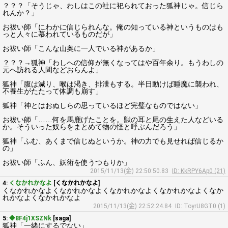
？？？「そうじゃ、わしはこの社に祀られておった狐神じゃ。信じら
れんか？」
お祓い師「にわかに信じられんな。俺の知っている神というものはも
っと人々に慕われているものだが」
お祓い師「こんな山奥に一人でいる神があるか」
？？？→狐神「わしへの信仰が無くなってはや百年余り。もうわしの
元へ訪れる人間などおらんよ」
狐神「腹は減り、喉は渇き、排泄もする。半日動けば睡魔に襲われ、
不養生がたたって体調も崩す」
狐神「神とはおぬしらの思っているほど完璧なものではない」
お祓い師「……何を馬鹿げたことを。獣の耳と尾の生えた人などいる
か。そういった奴らをまとめて物の怪と呼ぶんだろう」
狐神「ふむ、あくまで信じぬというか。神の力でも見せれば信じるか
の」
お祓い師「ふん、妖術を使うつもりか」
2015/11/13(金) 22:50:50.83
ID: KkRPY6Ap0 (21)
4:
くなかれかなよ
[くなかれかなよ]
くなかれかなよくなかれかなよくなかれかなよくなかれかなよくなか
れかなよくなかれかなよ
2015/11/13(金) 22:52:24.84
ID: ToyrU8GT0 (1)
5:
◆8F4j1XSZNk
[saga]
狐神「一緒にするでない」