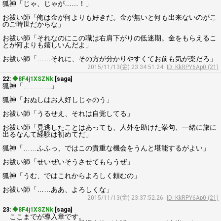
狐神「じゃ、じゃが……！」
お祓い師「俺は金が何よりも好きだ。金が無いと何も出来ないのがこ
のご時世だからな」
お祓い師「それなのにこの職は右肩下がりの低迷期。金をもらえるこ
とが何よりも嬉しいんだよ」
お祓い師「……それに、その方が分かりやすくてお前も気が楽だろ」
2015/11/13(金) 23:34:51.24
ID: KkRPY6Ap0 (21)
22:
◆8F4j1XSZNk
[saga]
狐神「…………」
狐神「おぬしはお人好しじゃのう」
お祓い師「うるせえ、それは自覚してる」
お祓い師「見逃したことはあっても、人外を助けた挙句、一緒に旅に
出るなんて経験は初めてだ」
狐神「……ふふっ、ではこの貴重な機会をうんと堪能するがよい」
お祓い師「せいぜいそうさせてもらうぜ」
狐神「うむ、ではこれからよろしく頼むの」
お祓い師「……ああ、よろしくな」
2015/11/13(金) 23:37:52.26
ID: KkRPY6Ap0 (21)
23:
◆8F4j1XSZNk
[saga]
ここまでが導入章です。