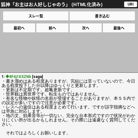
狐神「お主はお人好しじゃのう」 (HTML化済み)
URI
スレ一覧
書き込む
最初へ
前へ
次へ
最後へ
1:
◆8F4j1XSZNk
[saga]
・書き溜めはある程度ありますが、完結には至っていないので、今日
ある程度投下した分以降はゆっくりと更新します。
・更新は不定期です。超亀更新です。
・世界観は異世界です。転生ものではありません。
・有名な怪物や妖怪の名前が登場することがありますが、本ＳＳ内で
の設定が多いですので注意が必要です。
・レスへの返信はある程度まとめて行います。ですが誤字指摘などへ
は早急に対応します。
・地の文、効果音等が一切ない、完全な台本形式ですので状況がわか
りにくい所が出るかもしれません。その際には遠慮なく質問してくだ
さい。
それではよろしくお願いします。