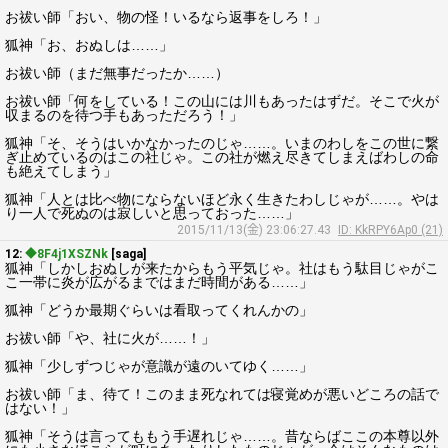
お祓い師「おい、物の怪！いるなら返事をしろ！」
狐神「お、おぬしは……」
お祓い師（まだ無事だったか……）
お祓い師「何をしている！この山には川もあったはずだ。そこで火が
収まるのを待つ手もあっただろう！」
狐神「そ、そうはいかなかったのじゃ……。いまのわしをこの世に繋
ぎ止めているのはこの社じゃ。この社が燃え尽きてしまえばわしの命
も絶えてしまう」
狐神「人とは比べ物にならないほど永く生きたわしじゃが……。やは
り一人で死ぬのは寂しいと思っておった……」
2015/11/13(金) 23:06:27.43
ID: KkRPY6Ap0 (21)
12:
◆8F4j1XSZNk
[saga]
狐神「しかしおぬしが来たからもう平気じゃ。社はもう駄目じゃがこ
こ一帯に炎が広がるまではまだ時間がある……」
狐神「どうか最期ぐらいは看取ってくれんかの」
お祓い師「や、社に火が……！」
狐神「少しずつじゃが意識が遠のいてゆく……」
お祓い師「ま、待て！このまま死なれては寝覚めが悪いどころの話で
はない！」
狐神「そうは言ってももう手遅れじゃ……。昔ならばここの本尊以外