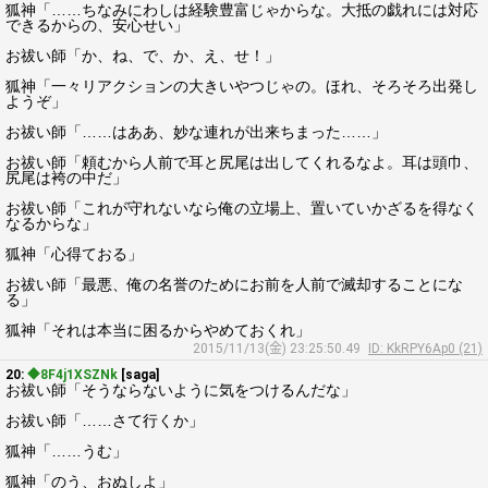
狐神「……ちなみにわしは経験豊富じゃからな。大抵の戯れには対応
できるからの、安心せい」
お祓い師「か、ね、で、か、え、せ！」
狐神「一々リアクションの大きいやつじゃの。ほれ、そろそろ出発し
ようぞ」
お祓い師「……はああ、妙な連れが出来ちまった……」
お祓い師「頼むから人前で耳と尻尾は出してくれるなよ。耳は頭巾、
尻尾は袴の中だ」
お祓い師「これが守れないなら俺の立場上、置いていかざるを得なく
なるからな」
狐神「心得ておる」
お祓い師「最悪、俺の名誉のためにお前を人前で滅却することにな
る」
狐神「それは本当に困るからやめておくれ」
2015/11/13(金) 23:25:50.49
ID: KkRPY6Ap0 (21)
20:
◆8F4j1XSZNk
[saga]
お祓い師「そうならないように気をつけるんだな」
お祓い師「……さて行くか」
狐神「……うむ」
狐神「のう、おぬしよ」