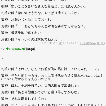
狐神「堅いことを言いなさんな若造よ。ほれ急がんかい」
お祓い師「急に偉そうだな。やっぱり捨てていくか」
狐神「お願いじゃ勘弁しておくれ」
お祓い師「……あとでちゃんと対価を要求するからな！」
狐神「最悪身体で返すわい」
お祓い師「そういうのは求めてねえよ！」
2015/11/13(金) 23:17:02.16
ID: KkRPY6Ap0 (21)
17:
◆8F4j1XSZNk
[saga]
＊
お祓い師「それで、なんでお前が俺の馬に跨っているんだ……？」
狐神「当たり前じゃろう。わしは依り代から遠く離れられぬ。おぬし
について行かざるをえないのじゃ」
狐神「ほれ、手綱を持てい。目的の町まで出発じゃ」
お祓い師「あまり態度がでかいと蹴り落とすからな」
狐神「それは勘弁しておくれ」
狐神「なに、わしもおぬしの仕事の役にはたつぞ。わしは力衰えたと