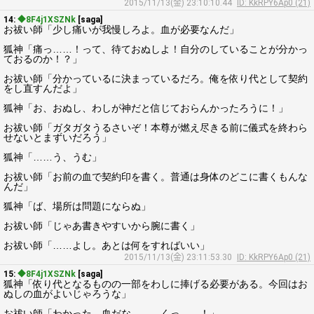
2015/11/13(金) 23:10:10.44
ID: KkRPY6Ap0 (21)
14:
◆8F4j1XSZNk
[saga]
お祓い師「少し痛いが我慢しろよ。血が必要なんだ」
狐神「痛っ……！って、待ておぬしよ！自分のしていることが分かっ
ておるのか！？」
お祓い師「分かっているに決まっているだろ。俺を依り代として契約
をし直すんだよ」
狐神「お、おぬし、わしが神だと信じておらんかったろうに！」
お祓い師「ガタガタうるさいぞ！本尊が燃え尽きる前に儀式を終わら
せないとまずいだろう」
狐神「……う、うむ」
お祓い師「お前の血で契約印を書く。普通は身体のどこに書くもんな
んだ」
狐神「ば、場所は問題にならぬ」
お祓い師「じゃあ書きやすいから腕に書く」
お祓い師「……よし。あとは何をすればいい」
2015/11/13(金) 23:11:53.30
ID: KkRPY6Ap0 (21)
15:
◆8F4j1XSZNk
[saga]
狐神「依り代となるものの一部をわしに捧げる必要がある。今回はお
ぬしの血がよいじゃろうな」
お祓い師「わかった、血だな。……くっ……！」