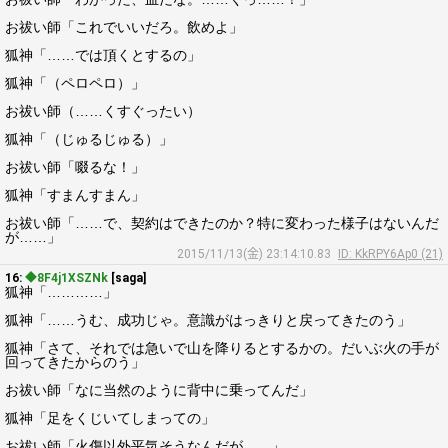
お祓い師「これでいいだろ。飲めよ」
狐神「……では頂くとするの」
狐神「（ペロペロ）」
お祓い師（……くすぐったい）
狐神「（じゅるじゅる）」
お祓い師「啜るな！」
狐神「すまんすまん」
お祓い師「……で、契約はできたのか？特に変わった様子はないんだ
が……」
2015/11/13(金) 23:14:10.83
ID: KkRPY6Ap0 (21)
16:
◆8F4j1XSZNk
[saga]
狐神「…………」
狐神「……うむ、成功じゃ。意識がはっきりと戻ってきたのう」
狐神「さて、それでは急いで山を降りるとするかの。だいぶ火の手が
回ってきたからのう」
お祓い師「なに当然のように背中に乗ってんだ」
狐神「足をくじいてしまっての」
お祓い師「火傷以外平気そうなんだが……」