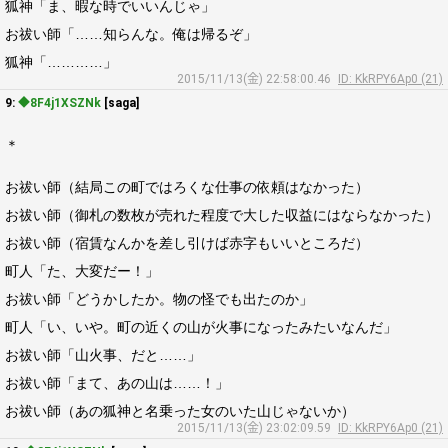
狐神「ま、暇な時でいいんじゃ」
お祓い師「……知らんな。俺は帰るぞ」
狐神「…………」
2015/11/13(金) 22:58:00.46
ID: KkRPY6Ap0 (21)
9:
◆8F4j1XSZNk
[saga]
＊
お祓い師（結局この町ではろくな仕事の依頼はなかった）
お祓い師（御札の数枚が売れた程度で大した収益にはならなかった）
お祓い師（宿賃なんかを差し引けば赤字もいいところだ）
町人「た、大変だー！」
お祓い師「どうかしたか。物の怪でも出たのか」
町人「い、いや。町の近くの山が火事になったみたいなんだ」
お祓い師「山火事、だと……」
お祓い師「まて、あの山は……！」
お祓い師（あの狐神と名乗った女のいた山じゃないか）
2015/11/13(金) 23:02:09.59
ID: KkRPY6Ap0 (21)