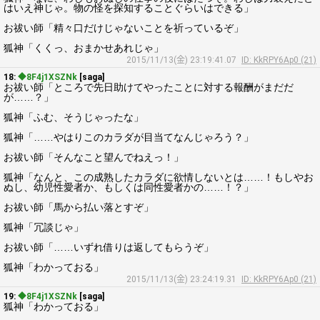
はいえ神じゃ。物の怪を探知することぐらいはできる」
お祓い師「精々口だけじゃないことを祈っているぞ」
狐神「くくっ、おまかせあれじゃ」
2015/11/13(金) 23:19:41.07
ID: KkRPY6Ap0 (21)
18:
◆8F4j1XSZNk
[saga]
お祓い師「ところで先日助けてやったことに対する報酬がまだだ
が……？」
狐神「ふむ、そうじゃったな」
狐神「……やはりこのカラダが目当てなんじゃろう？」
お祓い師「そんなこと望んでねえっ！」
狐神「なんと、この成熟したカラダに欲情しないとは……！もしやお
ぬし、幼児性愛者か、もしくは同性愛者かの……！？」
お祓い師「馬から払い落とすぞ」
狐神「冗談じゃ」
お祓い師「……いずれ借りは返してもらうぞ」
狐神「わかっておる」
2015/11/13(金) 23:24:19.31
ID: KkRPY6Ap0 (21)
19:
◆8F4j1XSZNk
[saga]
狐神「わかっておる」