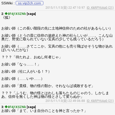
SSWiki :
ss.vip2ch.com
2015/11/13(金) 22:47:10.97
ID: KkRPY6Ap0 (21)
2:
◆8F4j1XSZNk
[saga]
《狐》
お祓い師（この長い階段の先に土地神信仰のための社があるらしい）
お祓い師（とうの昔に信仰の途絶えた神の社らしいが……。こんな山
奥だ、野党に取られていない宝具の少しでも残っているだろう）
お祓い師（……さてここか。宝具の他にも売り飛ばせそうな物があれ
ばいいんだがな）
？？？「待たれよ、おぬし何者じゃ」
お祓い師「なっ……！」
お祓い師（社に人がいる！？）
お祓い師（……いや……）
お祓い師「貴様、物の怪の類か。それならば成敗するぞ」
？？？「ふうむ、物の怪とはわしも落ちたものじゃのう。しかしま
あ、信仰を無くした神は物の怪とさして変らぬか」
2015/11/13(金) 22:49:06.88
ID: KkRPY6Ap0 (21)
3:
◆8F4j1XSZNk
[saga]
お祓い師「まて、いま自分のことを神と言ったか？」