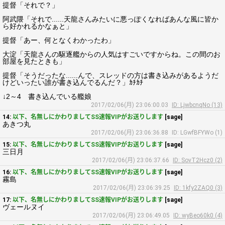
提督「それで？」
阿武隈「それで......天龍さんみたいに悪っぽくなればあんな風に皆か
ら好かれるかなぁと」
提督「あー、何となくわかったわ」
大淀「天龍さんの駆逐艦からの人気はすごいですからね。この間のお
部屋を見たときも」
提督「そうだったな......んで、スレッドの方は書き込みがあるようだ
けどいったい誰が書き込んでるんだ？」ｶﾁｶﾁ
↓2～4 書き込んでいる艦娘
2017/02/06(月) 23:06:00.03
ID: LjwbcnqNo (13)
14:
以下、名無しにかわりましてSS速報VIPがお送りします
[sage]
あきつ丸
2017/02/06(月) 23:06:36.88
ID: LGwfBFYWo (1)
15:
以下、名無しにかわりましてSS速報VIPがお送りします
[sage]
三日月
2017/02/06(月) 23:06:37.66
ID: SovT2Hcz0 (2)
16:
以下、名無しにかわりましてSS速報VIPがお送りします
[sage]
霧島
2017/02/06(月) 23:06:39.25
ID: 1kfy2ZAQ0 (3)
17:
以下、名無しにかわりましてSS速報VIPがお送りします
[sage]
ヴェールヌイ
2017/02/06(月) 23:06:49.05
ID: wyBeo60k0 (4)