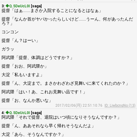
3:
◆Q.5DeUcL0I
[saga]
提督「はぁ......まさか入院することになるとはなぁ」
提督「なんか首がヤバかったらしいけど......うーん、何があったんだ
ろ？」
コンコン
提督「ん？はーい」
ガラッ
阿武隈「提督、体調はどうですか？」
提督「おお、阿武隈か」
大淀「私もいますよ」
提督「ん、大淀まで。まさかわざわざ見舞いに来てくれたのか？」
阿武隈「はい！あ、これお見舞い品です！」
提督「お、なんか悪いな」
2017/02/06(月) 22:51:10.76
ID: LjwbcnqNo (13)
4:
◆Q.5DeUcL0I
[saga]
阿武隈「それで提督、退院はいつ頃になりそうなんですか？」
提督「ん、ああそれなら早く帰れそうなんだよ」
大淀「あら、そうなんですか？」