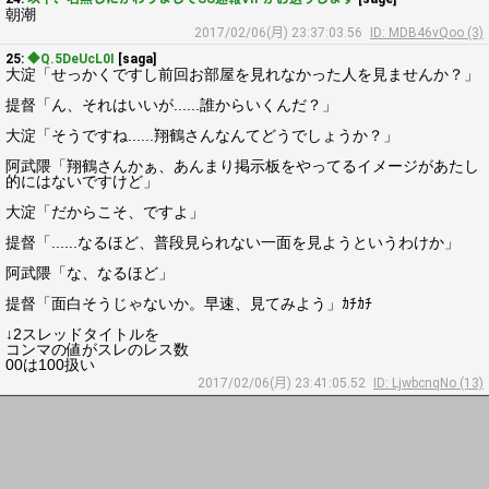
朝潮
2017/02/06(月) 23:37:03.56
ID: MDB46vQoo (3)
25:
◆Q.5DeUcL0I
[saga]
大淀「せっかくですし前回お部屋を見れなかった人を見ませんか？」
提督「ん、それはいいが......誰からいくんだ？」
大淀「そうですね......翔鶴さんなんてどうでしょうか？」
阿武隈「翔鶴さんかぁ、あんまり掲示板をやってるイメージがあたし
的にはないですけど」
大淀「だからこそ、ですよ」
提督「......なるほど、普段見られない一面を見ようというわけか」
阿武隈「な、なるほど」
提督「面白そうじゃないか。早速、見てみよう」ｶﾁｶﾁ
↓2スレッドタイトルを
コンマの値がスレのレス数
00は100扱い
2017/02/06(月) 23:41:05.52
ID: LjwbcnqNo (13)