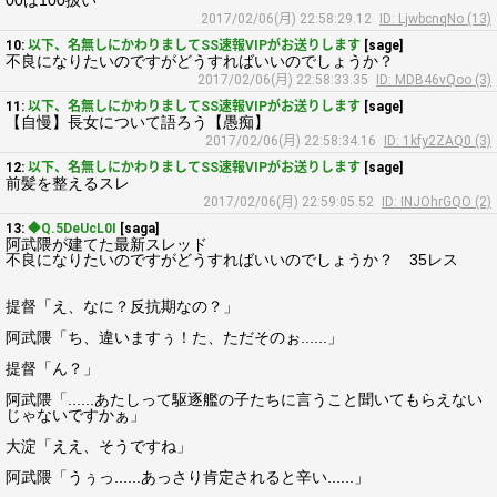
00は100扱い
2017/02/06(月) 22:58:29.12
ID: LjwbcnqNo (13)
10:
以下、名無しにかわりましてSS速報VIPがお送りします
[sage]
不良になりたいのですがどうすればいいのでしょうか？
2017/02/06(月) 22:58:33.35
ID: MDB46vQoo (3)
11:
以下、名無しにかわりましてSS速報VIPがお送りします
[sage]
【自慢】長女について語ろう【愚痴】
2017/02/06(月) 22:58:34.16
ID: 1kfy2ZAQ0 (3)
12:
以下、名無しにかわりましてSS速報VIPがお送りします
[sage]
前髪を整えるスレ
2017/02/06(月) 22:59:05.52
ID: INJOhrGQO (2)
13:
◆Q.5DeUcL0I
[saga]
阿武隈が建てた最新スレッド
不良になりたいのですがどうすればいいのでしょうか？ 35レス
提督「え、なに？反抗期なの？」
阿武隈「ち、違いますぅ！た、ただそのぉ......」
提督「ん？」
阿武隈「......あたしって駆逐艦の子たちに言うこと聞いてもらえない
じゃないですかぁ」
大淀「ええ、そうですね」
阿武隈「うぅっ......あっさり肯定されると辛い......」