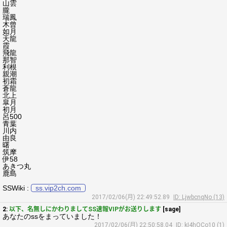
山雲
朧
瑞鳳
木曾
如月
天龍
霞
飛龍
那智
利根
親潮
初霜
蒼龍
北上
皐月
初月
呂500
青葉
川内
由良
曙
筑摩
伊58
あきつ丸
鹿島
SSWiki :
ss.vip2ch.com
2017/02/06(月) 22:49:52.89
ID: LjwbcnqNo (13)
2:
以下、名無しにかわりましてSS速報VIPがお送りします
[sage]
あなたのssをまっていました！
2017/02/06(月) 22:50:58.04
ID: kI4hOCo10 (1)