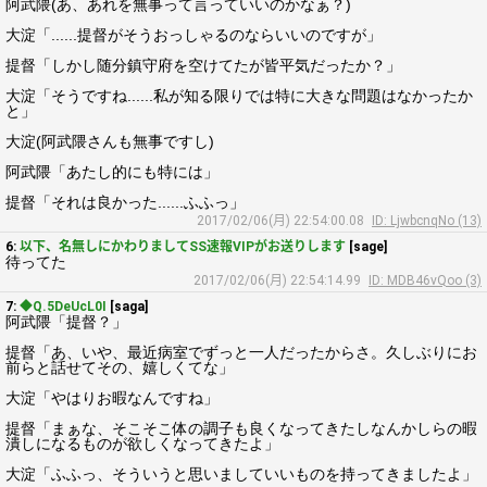
阿武隈(あ、あれを無事って言っていいのかなぁ？)
大淀「......提督がそうおっしゃるのならいいのですが」
提督「しかし随分鎮守府を空けてたが皆平気だったか？」
大淀「そうですね......私が知る限りでは特に大きな問題はなかったか
と」
大淀(阿武隈さんも無事ですし)
阿武隈「あたし的にも特には」
提督「それは良かった......ふふっ」
2017/02/06(月) 22:54:00.08
ID: LjwbcnqNo (13)
6:
以下、名無しにかわりましてSS速報VIPがお送りします
[sage]
待ってた
2017/02/06(月) 22:54:14.99
ID: MDB46vQoo (3)
7:
◆Q.5DeUcL0I
[saga]
阿武隈「提督？」
提督「あ、いや、最近病室でずっと一人だったからさ。久しぶりにお
前らと話せてその、嬉しくてな」
大淀「やはりお暇なんですね」
提督「まぁな、そこそこ体の調子も良くなってきたしなんかしらの暇
潰しになるものが欲しくなってきたよ」
大淀「ふふっ、そういうと思いましていいものを持ってきましたよ」