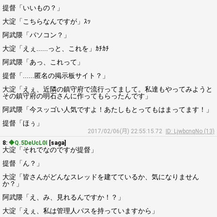
提督「いいもの？」
大淀「こちらなんですが」ｽｯ
阿武隈「パソコン？」
大淀「えぇ......っと、これを」ｶﾁｶﾁ
阿武隈「あっ、これって」
提督「......匿名の掲示板サイト？」
大淀「えぇ、近隣の鎮守府で流行ってまして。私達もやってみようと
その鎮守府の明石さんに作ってもらったんです」
阿武隈「今スッゴい人気ですよ！あたしもとってもはまってます！」
提督「ほぅ」
2017/02/06(月) 22:55:15.72
ID: LjwbcnqNo (13)
8:
◆Q.5DeUcL0I
[saga]
大淀「それでなのですが提督」
提督「ん？」
大淀「皆さんがどんなスレッドを建てているか、気になりません
か？」
阿武隈「え、み、見れるんですか！？」
大淀「えぇ、私は管理人パスを持っていますから」