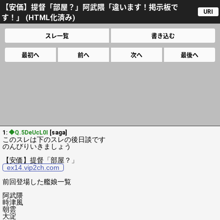
【安価】提督「部屋？」阿武隈「違います！掲示板で
URI
す！」 (HTML化済み)
スレ一覧
書き込む
最初へ
前へ
次へ
最後へ
1:
◆Q.5DeUcL0I
[saga]
このスレは下のスレの後日談です
のんびりいきましょう
【安価】提督「部屋？」
ex14.vip2ch.com
前回登場した艦娘一覧
阿武隈
時津風
朝雲
大淀