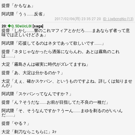
提督「かもなぁ」
阿武隈「うぅ......反省」
2017/02/06(月) 23:35:27.20
ID: LjwbcnqNo (13)
20:
◆Q.5DeUcL0I
[saga]
提督「しかし......響のこれマフィアとかだろ......まあならず者って意
味では正しいけどさぁ」
阿武隈「応援してるのはネタであって欲しいです......」
提督「ネタじゃなかったら洒落にならんわ。あとは霧島のこれ
は......」
大淀「霧島さんは確実に時代がズレてますね」
提督「あ、大淀は分かるのか？」
大淀「えぇ、確かスケバン、というものですよね。詳しくは知りませ
んが」
阿武隈「スケバンってなんですか？」
提督「ん？そうだな......お前が目指してた不良の一種だ」
阿武隈「そ、そうなんですか？うーん......まゆを剃るのがいいん
だ......」
提督「やる？」
大淀「剃刀ならこちらに」ｽｯ