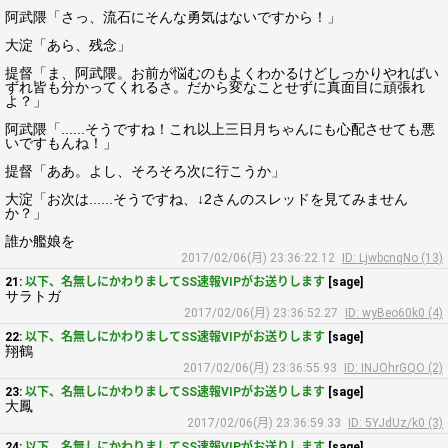
阿武隈「さっ、流石にそんな勇気はないですから！」
大淀「あら、残念」
提督「ま、阿武隈。お前が悩むのもよくわかるけどしっかりやればい
ずれ皆も分かってくれるさ。だから変なことせずに真面目に頑張れ
よ？」
阿武隈「......そうですね！これ以上三日月ちゃんにも心配させても悪
いですもんね！」
提督「ああ。よし、そろそろ次に行こうか」
大淀「お次は......そうですね、↓2さんのスレッドを見てみません
か？」
誰か艦娘を
2017/02/06(月) 23:36:22.12
ID: LjwbcnqNo (13)
21:
以下、名無しにかわりましてSS速報VIPがお送りします
[sage]
サラトガ
2017/02/06(月) 23:36:52.27
ID: wyBeo60k0 (4)
22:
以下、名無しにかわりましてSS速報VIPがお送りします
[sage]
翔鶴
2017/02/06(月) 23:36:55.93
ID: INJOhrGQO (2)
23:
以下、名無しにかわりましてSS速報VIPがお送りします
[sage]
大鳳
2017/02/06(月) 23:36:59.33
ID: 5YJdUz/k0 (3)
24:
以下、名無しにかわりましてSS速報VIPがお送りします
[sage]