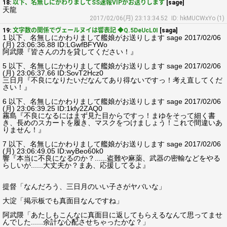
18:
以下、名無しにかわりましてSS速報VIPがお送りします
[sage]
天龍
2017/02/06(月) 23:13:34.52
ID: hkMUCWxYo (1)
19:
文字数の関係でヴェールヌイは響表記 ◆Q.5DeUcL0I
[saga]
1 以下、名無しにかわりまして艦娘がお送りします sage 2017/02/06
(月) 23:06:36.88 ID:LGwfBFYWo
阿武隈『皆さんの力を貸してください！』
5 以下、名無しにかわりまして艦娘がお送りします sage 2017/02/06
(月) 23:06:37.66 ID:SovT2Hcz0
三日月『不良になりたいだなんてあり得ないですっ！考え直してくだ
さい！』
6 以下、名無しにかわりまして艦娘がお送りします sage 2017/02/06
(月) 23:06:39.25 ID:1kfy2ZAQ0
霧島『不良になるにはまず見た目からですっ！まゆをそって細く書
き、長めのスカートを履き、マスクをつけましょう！これで間違いあ
りません！』
7 以下、名無しにかわりまして艦娘がお送りします sage 2017/02/06
(月) 23:06:49.05 ID:wyBeo60k0
響『本当に不良になるのか？......盗難や麻薬、武器の密輸などをやる
らしいが......大丈夫か？まあ、応援してるよ』
提督「なんだろう、三日月のいい子さがヤバいな」
大淀「掲示板でも真面目なんですね」
阿武隈「あたしもこんなに真面目に返してもらえるなんて思ってませ
んでした......余計な心配させちゃったかな？」