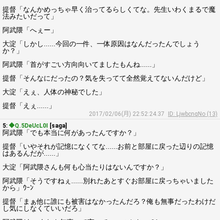
提督「なんかめっちゃ早く治ってるらしくてな。先生いわくまるで魔
法みたいだって」
阿武隈「へぇー」
大淀「しかし......今回の一件、一体原因はなんだったんでしょう
か？」
阿武隈「首がすごい方向向いてましたもんね......」
提督「そんなにだったの？気を失ってて全然覚えてないんだけど」
大淀「えぇ、人体の神秘でした」
提督「えぇ......」
2017/02/06(月) 22:52:24.37
ID: LjwbcnqNo (13)
5:
◆Q.5DeUcL0I
[saga]
阿武隈「でも本当に何があったんですか？」
提督「いやそれが記憶になくてな......お前と部屋に戻った辺りの記憶
はあるんだが......」
大淀「阿武隈さんも何も心当たりはないんですか？」
阿武隈「そうですねぇ......別れたあとすぐお部屋に戻っちゃいました
から」ｳｰﾝ
提督「まぁ他に誰にも被害はなかったんだろ？俺も無事だったわけだ
し気にしなくていいだろ」