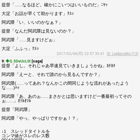
提督「......なるほど。確かにこいつはいいものだ」ﾆﾔｯ
大淀「お話が早くて助かります」ｸｽｯ
阿武隈「い、いいのかなぁ？」
提督「なんだ阿武隈は見ないのか？」
阿武隈「......見ますけどぉ」
大淀「ふふっ」ｸｽｯ
2017/02/06(月) 22:57:35.61
ID: LjwbcnqNo (13)
9:
◆Q.5DeUcL0I
[saga]
提督「よし。それじゃあ早速見ていきましょうかね」ｶﾁｶﾁ
阿武隈「えーと、それで誰のから見るんですか？」
阿武隈(......ってあれ？なんかこの間同じような流れがあったよう
な......)ﾊｯ
阿武隈「あ、あのぉ......まさかとは思いますけど一番最初ってその
ぉ......」ｵｿﾙｵｿﾙ
提督「阿武隈」
阿武隈「やっ、やっぱりですかぁ！？」
↓1 スレッドタイトルを
コンマ値がスレのレス数