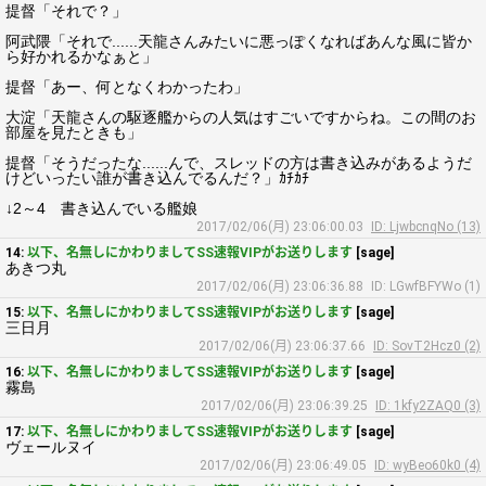
提督「それで？」
阿武隈「それで......天龍さんみたいに悪っぽくなればあんな風に皆か
ら好かれるかなぁと」
提督「あー、何となくわかったわ」
大淀「天龍さんの駆逐艦からの人気はすごいですからね。この間のお
部屋を見たときも」
提督「そうだったな......んで、スレッドの方は書き込みがあるようだ
けどいったい誰が書き込んでるんだ？」ｶﾁｶﾁ
↓2～4 書き込んでいる艦娘
2017/02/06(月) 23:06:00.03
ID: LjwbcnqNo (13)
14:
以下、名無しにかわりましてSS速報VIPがお送りします
[sage]
あきつ丸
2017/02/06(月) 23:06:36.88
ID: LGwfBFYWo (1)
15:
以下、名無しにかわりましてSS速報VIPがお送りします
[sage]
三日月
2017/02/06(月) 23:06:37.66
ID: SovT2Hcz0 (2)
16:
以下、名無しにかわりましてSS速報VIPがお送りします
[sage]
霧島
2017/02/06(月) 23:06:39.25
ID: 1kfy2ZAQ0 (3)
17:
以下、名無しにかわりましてSS速報VIPがお送りします
[sage]
ヴェールヌイ
2017/02/06(月) 23:06:49.05
ID: wyBeo60k0 (4)