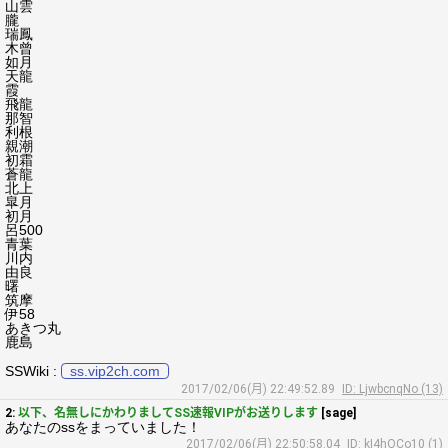
山雲
朧
瑞鳳
木曾
如月
天龍
霞
飛龍
那智
利根
親潮
初霜
蒼龍
北上
皐月
初月
呂500
青葉
川内
由良
曙
筑摩
伊58
あきつ丸
鹿島
SSWiki :
ss.vip2ch.com
2017/02/06(月) 22:49:52.89
ID: LjwbcnqNo (13)
2:
以下、名無しにかわりましてSS速報VIPがお送りします
[sage]
あなたのssをまっていました！
2017/02/06(月) 22:50:58.04
ID: kI4hOCo10 (1)