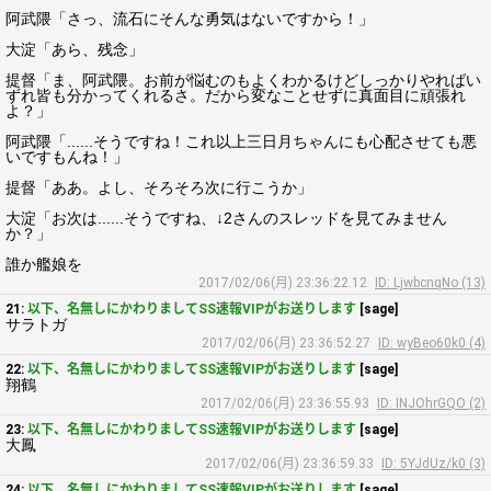
阿武隈「さっ、流石にそんな勇気はないですから！」
大淀「あら、残念」
提督「ま、阿武隈。お前が悩むのもよくわかるけどしっかりやればい
ずれ皆も分かってくれるさ。だから変なことせずに真面目に頑張れ
よ？」
阿武隈「......そうですね！これ以上三日月ちゃんにも心配させても悪
いですもんね！」
提督「ああ。よし、そろそろ次に行こうか」
大淀「お次は......そうですね、↓2さんのスレッドを見てみません
か？」
誰か艦娘を
2017/02/06(月) 23:36:22.12
ID: LjwbcnqNo (13)
21:
以下、名無しにかわりましてSS速報VIPがお送りします
[sage]
サラトガ
2017/02/06(月) 23:36:52.27
ID: wyBeo60k0 (4)
22:
以下、名無しにかわりましてSS速報VIPがお送りします
[sage]
翔鶴
2017/02/06(月) 23:36:55.93
ID: INJOhrGQO (2)
23:
以下、名無しにかわりましてSS速報VIPがお送りします
[sage]
大鳳
2017/02/06(月) 23:36:59.33
ID: 5YJdUz/k0 (3)
24:
以下、名無しにかわりましてSS速報VIPがお送りします
[sage]