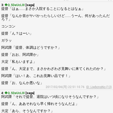
3:
◆Q.5DeUcL0I
[saga]
提督「はぁ......まさか入院することになるとはなぁ」
提督「なんか首がヤバかったらしいけど......うーん、何があったんだ
ろ？」
コンコン
提督「ん？はーい」
ガラッ
阿武隈「提督、体調はどうですか？」
提督「おお、阿武隈か」
大淀「私もいますよ」
提督「ん、大淀まで。まさかわざわざ見舞いに来てくれたのか？」
阿武隈「はい！あ、これお見舞い品です！」
提督「お、なんか悪いな」
2017/02/06(月) 22:51:10.76
ID: LjwbcnqNo (13)
4:
◆Q.5DeUcL0I
[saga]
阿武隈「それで提督、退院はいつ頃になりそうなんですか？」
提督「ん、ああそれなら早く帰れそうなんだよ」
大淀「あら、そうなんですか？」