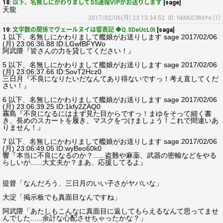
18:
以下、名無しにかわりましてSS速報VIPがお送りします
[sage]
天龍
2017/02/06(月) 23:13:34.52
ID: hkMUCWxYo (1)
19:
文字数の関係でヴェールヌイは響表記 ◆Q.5DeUcL0I
[saga]
1 以下、名無しにかわりまして艦娘がお送りします sage 2017/02/06
(月) 23:06:36.88 ID:LGwfBFYWo
阿武隈『皆さんの力を貸してください！』
5 以下、名無しにかわりまして艦娘がお送りします sage 2017/02/06
(月) 23:06:37.66 ID:SovT2Hcz0
三日月『不良になりたいだなんてあり得ないですっ！考え直してくだ
さい！』
6 以下、名無しにかわりまして艦娘がお送りします sage 2017/02/06
(月) 23:06:39.25 ID:1kfy2ZAQ0
霧島『不良になるにはまず見た目からですっ！まゆをそって細く書
き、長めのスカートを履き、マスクをつけましょう！これで間違いあ
りません！』
7 以下、名無しにかわりまして艦娘がお送りします sage 2017/02/06
(月) 23:06:49.05 ID:wyBeo60k0
響『本当に不良になるのか？......盗難や麻薬、武器の密輸などをやる
らしいが......大丈夫か？まあ、応援してるよ』
提督「なんだろう、三日月のいい子さがヤバいな」
大淀「掲示板でも真面目なんですね」
阿武隈「あたしもこんなに真面目に返してもらえるなんて思ってませ
んでした......余計な心配させちゃったかな？」