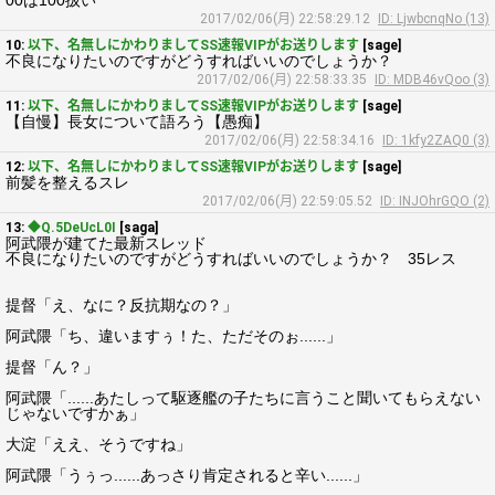
00は100扱い
2017/02/06(月) 22:58:29.12
ID: LjwbcnqNo (13)
10:
以下、名無しにかわりましてSS速報VIPがお送りします
[sage]
不良になりたいのですがどうすればいいのでしょうか？
2017/02/06(月) 22:58:33.35
ID: MDB46vQoo (3)
11:
以下、名無しにかわりましてSS速報VIPがお送りします
[sage]
【自慢】長女について語ろう【愚痴】
2017/02/06(月) 22:58:34.16
ID: 1kfy2ZAQ0 (3)
12:
以下、名無しにかわりましてSS速報VIPがお送りします
[sage]
前髪を整えるスレ
2017/02/06(月) 22:59:05.52
ID: INJOhrGQO (2)
13:
◆Q.5DeUcL0I
[saga]
阿武隈が建てた最新スレッド
不良になりたいのですがどうすればいいのでしょうか？ 35レス
提督「え、なに？反抗期なの？」
阿武隈「ち、違いますぅ！た、ただそのぉ......」
提督「ん？」
阿武隈「......あたしって駆逐艦の子たちに言うこと聞いてもらえない
じゃないですかぁ」
大淀「ええ、そうですね」
阿武隈「うぅっ......あっさり肯定されると辛い......」