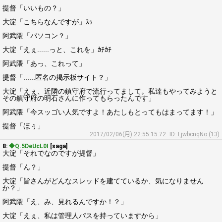
提督「いいもの？」
大淀「こちらなんですが」ｽｯ
阿武隈「パソコン？」
大淀「えぇ......っと、これを」ｶﾁｶﾁ
阿武隈「あっ、これって」
提督「......匿名の掲示板サイト？」
大淀「えぇ、近隣の鎮守府で流行ってまして。私達もやってみようと
その鎮守府の明石さんに作ってもらったんです」
阿武隈「今スッゴい人気ですよ！あたしもとってもはまってます！」
提督「ほぅ」
2017/02/06(月) 22:55:15.72
ID: LjwbcnqNo (13)
8:
◆Q.5DeUcL0I
[saga]
大淀「それでなのですが提督」
提督「ん？」
大淀「皆さんがどんなスレッドを建てているか、気になりません
か？」
阿武隈「え、み、見れるんですか！？」
大淀「えぇ、私は管理人パスを持っていますから」