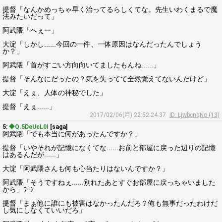
提督「なんかめっちゃ早く治ってるらしくてな。先生いわくまるで魔
法みたいだって」
阿武隈「へぇー」
大淀「しかし......今回の一件、一体原因はなんだったんでしょう
か？」
阿武隈「首がすごい方向向いてましたもんね......」
提督「そんなにだったの？気を失ってて全然覚えてないんだけど」
大淀「えぇ、人体の神秘でした」
提督「えぇ......」
2017/02/06(月) 22:52:24.37
ID: LjwbcnqNo (13)
5:
◆Q.5DeUcL0I
[saga]
阿武隈「でも本当に何があったんですか？」
提督「いやそれが記憶になくてな......お前と部屋に戻った辺りの記憶
はあるんだが......」
大淀「阿武隈さんも何も心当たりはないんですか？」
阿武隈「そうですねぇ......別れたあとすぐお部屋に戻っちゃいました
から」ｳｰﾝ
提督「まぁ他に誰にも被害はなかったんだろ？俺も無事だったわけだ
し気にしなくていいだろ」