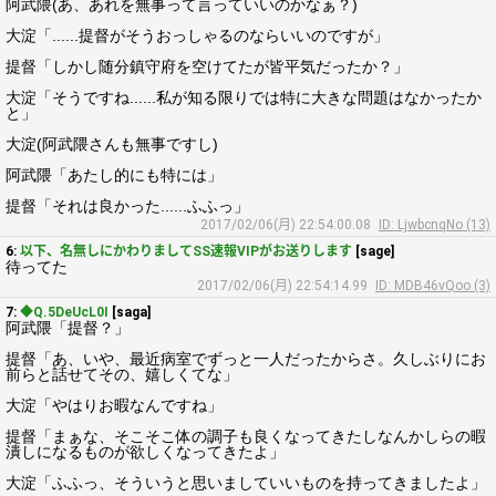
阿武隈(あ、あれを無事って言っていいのかなぁ？)
大淀「......提督がそうおっしゃるのならいいのですが」
提督「しかし随分鎮守府を空けてたが皆平気だったか？」
大淀「そうですね......私が知る限りでは特に大きな問題はなかったか
と」
大淀(阿武隈さんも無事ですし)
阿武隈「あたし的にも特には」
提督「それは良かった......ふふっ」
2017/02/06(月) 22:54:00.08
ID: LjwbcnqNo (13)
6:
以下、名無しにかわりましてSS速報VIPがお送りします
[sage]
待ってた
2017/02/06(月) 22:54:14.99
ID: MDB46vQoo (3)
7:
◆Q.5DeUcL0I
[saga]
阿武隈「提督？」
提督「あ、いや、最近病室でずっと一人だったからさ。久しぶりにお
前らと話せてその、嬉しくてな」
大淀「やはりお暇なんですね」
提督「まぁな、そこそこ体の調子も良くなってきたしなんかしらの暇
潰しになるものが欲しくなってきたよ」
大淀「ふふっ、そういうと思いましていいものを持ってきましたよ」