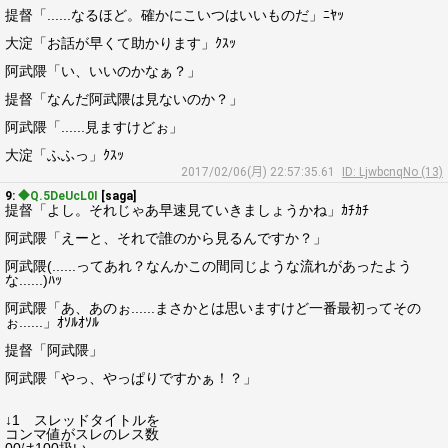
提督「......なるほど。確かにこいつはいいものだ」ﾆﾔｯ
大淀「お話が早くて助かります」ｸｽｯ
阿武隈「い、いいのかなぁ？」
提督「なんだ阿武隈は見ないのか？」
阿武隈「......見ますけどぉ」
大淀「ふふっ」ｸｽｯ
2017/02/06(月) 22:57:35.61
ID: LjwbcnqNo (13)
9:
◆Q.5DeUcL0I
[saga]
提督「よし。それじゃあ早速見ていきましょうかね」ｶﾁｶﾁ
阿武隈「えーと、それで誰のから見るんですか？」
阿武隈(......ってあれ？なんかこの間同じような流れがあったよう
な......)ﾊｯ
阿武隈「あ、あのぉ......まさかとは思いますけど一番最初ってその
ぉ......」ｵｿﾙｵｿﾙ
提督「阿武隈」
阿武隈「やっ、やっぱりですかぁ！？」
↓1 スレッドタイトルを
コンマ値がスレのレス数