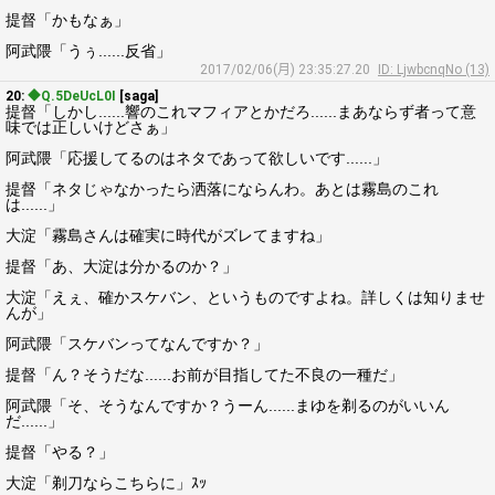
提督「かもなぁ」
阿武隈「うぅ......反省」
2017/02/06(月) 23:35:27.20
ID: LjwbcnqNo (13)
20:
◆Q.5DeUcL0I
[saga]
提督「しかし......響のこれマフィアとかだろ......まあならず者って意
味では正しいけどさぁ」
阿武隈「応援してるのはネタであって欲しいです......」
提督「ネタじゃなかったら洒落にならんわ。あとは霧島のこれ
は......」
大淀「霧島さんは確実に時代がズレてますね」
提督「あ、大淀は分かるのか？」
大淀「えぇ、確かスケバン、というものですよね。詳しくは知りませ
んが」
阿武隈「スケバンってなんですか？」
提督「ん？そうだな......お前が目指してた不良の一種だ」
阿武隈「そ、そうなんですか？うーん......まゆを剃るのがいいん
だ......」
提督「やる？」
大淀「剃刀ならこちらに」ｽｯ