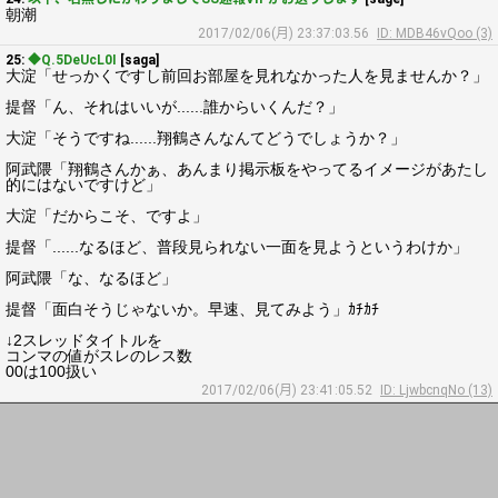
朝潮
2017/02/06(月) 23:37:03.56
ID: MDB46vQoo (3)
25:
◆Q.5DeUcL0I
[saga]
大淀「せっかくですし前回お部屋を見れなかった人を見ませんか？」
提督「ん、それはいいが......誰からいくんだ？」
大淀「そうですね......翔鶴さんなんてどうでしょうか？」
阿武隈「翔鶴さんかぁ、あんまり掲示板をやってるイメージがあたし
的にはないですけど」
大淀「だからこそ、ですよ」
提督「......なるほど、普段見られない一面を見ようというわけか」
阿武隈「な、なるほど」
提督「面白そうじゃないか。早速、見てみよう」ｶﾁｶﾁ
↓2スレッドタイトルを
コンマの値がスレのレス数
00は100扱い
2017/02/06(月) 23:41:05.52
ID: LjwbcnqNo (13)