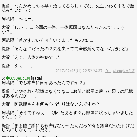
提督「なんかめっちゃ早く治ってるらしくてな。先生いわくまるで魔
法みたいだって」
阿武隈「へぇー」
大淀「しかし......今回の一件、一体原因はなんだったんでしょう
か？」
阿武隈「首がすごい方向向いてましたもんね......」
提督「そんなにだったの？気を失ってて全然覚えてないんだけど」
大淀「えぇ、人体の神秘でした」
提督「えぇ......」
2017/02/06(月) 22:52:24.37
ID: LjwbcnqNo (13)
5:
◆Q.5DeUcL0I
[saga]
阿武隈「でも本当に何があったんですか？」
提督「いやそれが記憶になくてな......お前と部屋に戻った辺りの記憶
はあるんだが......」
大淀「阿武隈さんも何も心当たりはないんですか？」
阿武隈「そうですねぇ......別れたあとすぐお部屋に戻っちゃいました
から」ｳｰﾝ
提督「まぁ他に誰にも被害はなかったんだろ？俺も無事だったわけだ
し気にしなくていいだろ」