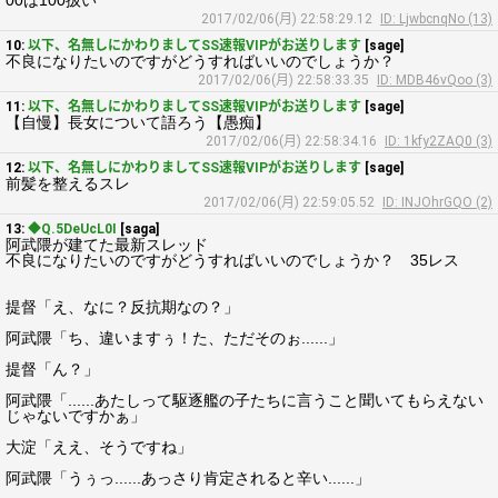
00は100扱い
2017/02/06(月) 22:58:29.12
ID: LjwbcnqNo (13)
10:
以下、名無しにかわりましてSS速報VIPがお送りします
[sage]
不良になりたいのですがどうすればいいのでしょうか？
2017/02/06(月) 22:58:33.35
ID: MDB46vQoo (3)
11:
以下、名無しにかわりましてSS速報VIPがお送りします
[sage]
【自慢】長女について語ろう【愚痴】
2017/02/06(月) 22:58:34.16
ID: 1kfy2ZAQ0 (3)
12:
以下、名無しにかわりましてSS速報VIPがお送りします
[sage]
前髪を整えるスレ
2017/02/06(月) 22:59:05.52
ID: INJOhrGQO (2)
13:
◆Q.5DeUcL0I
[saga]
阿武隈が建てた最新スレッド
不良になりたいのですがどうすればいいのでしょうか？ 35レス
提督「え、なに？反抗期なの？」
阿武隈「ち、違いますぅ！た、ただそのぉ......」
提督「ん？」
阿武隈「......あたしって駆逐艦の子たちに言うこと聞いてもらえない
じゃないですかぁ」
大淀「ええ、そうですね」
阿武隈「うぅっ......あっさり肯定されると辛い......」