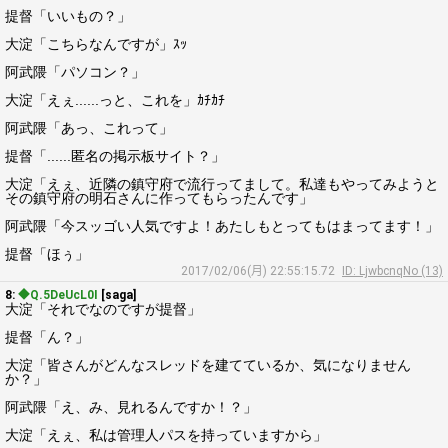
提督「いいもの？」
大淀「こちらなんですが」ｽｯ
阿武隈「パソコン？」
大淀「えぇ......っと、これを」ｶﾁｶﾁ
阿武隈「あっ、これって」
提督「......匿名の掲示板サイト？」
大淀「えぇ、近隣の鎮守府で流行ってまして。私達もやってみようと
その鎮守府の明石さんに作ってもらったんです」
阿武隈「今スッゴい人気ですよ！あたしもとってもはまってます！」
提督「ほぅ」
2017/02/06(月) 22:55:15.72
ID: LjwbcnqNo (13)
8:
◆Q.5DeUcL0I
[saga]
大淀「それでなのですが提督」
提督「ん？」
大淀「皆さんがどんなスレッドを建てているか、気になりません
か？」
阿武隈「え、み、見れるんですか！？」
大淀「えぇ、私は管理人パスを持っていますから」