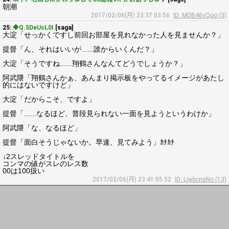
朝潮
2017/02/06(月) 23:37:03.56
ID: MDB46vQoo (3)
25:
◆Q.5DeUcL0I
[saga]
大淀「せっかくですし前回お部屋を見れなかった人を見ませんか？」
提督「ん、それはいいが......誰からいくんだ？」
大淀「そうですね......翔鶴さんなんてどうでしょうか？」
阿武隈「翔鶴さんかぁ、あんまり掲示板をやってるイメージがあたし
的にはないですけど」
大淀「だからこそ、ですよ」
提督「......なるほど、普段見られない一面を見ようというわけか」
阿武隈「な、なるほど」
提督「面白そうじゃないか。早速、見てみよう」ｶﾁｶﾁ
↓2スレッドタイトルを
コンマの値がスレのレス数
00は100扱い
2017/02/06(月) 23:41:05.52
ID: LjwbcnqNo (13)