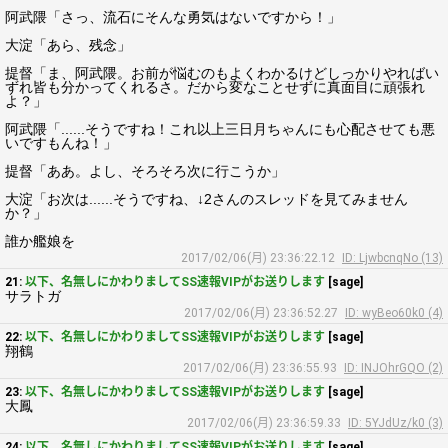
阿武隈「さっ、流石にそんな勇気はないですから！」
大淀「あら、残念」
提督「ま、阿武隈。お前が悩むのもよくわかるけどしっかりやればい
ずれ皆も分かってくれるさ。だから変なことせずに真面目に頑張れ
よ？」
阿武隈「......そうですね！これ以上三日月ちゃんにも心配させても悪
いですもんね！」
提督「ああ。よし、そろそろ次に行こうか」
大淀「お次は......そうですね、↓2さんのスレッドを見てみません
か？」
誰か艦娘を
2017/02/06(月) 23:36:22.12
ID: LjwbcnqNo (13)
21:
以下、名無しにかわりましてSS速報VIPがお送りします
[sage]
サラトガ
2017/02/06(月) 23:36:52.27
ID: wyBeo60k0 (4)
22:
以下、名無しにかわりましてSS速報VIPがお送りします
[sage]
翔鶴
2017/02/06(月) 23:36:55.93
ID: INJOhrGQO (2)
23:
以下、名無しにかわりましてSS速報VIPがお送りします
[sage]
大鳳
2017/02/06(月) 23:36:59.33
ID: 5YJdUz/k0 (3)
24:
以下、名無しにかわりましてSS速報VIPがお送りします
[sage]