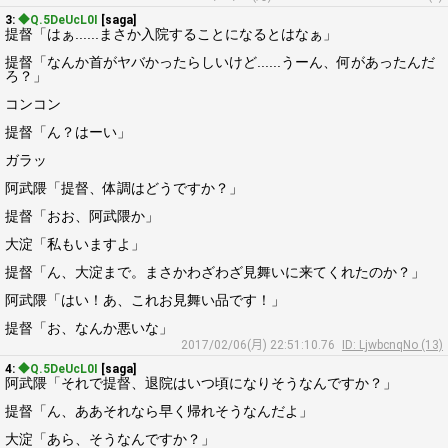
3:
◆Q.5DeUcL0I
[saga]
提督「はぁ......まさか入院することになるとはなぁ」
提督「なんか首がヤバかったらしいけど......うーん、何があったんだ
ろ？」
コンコン
提督「ん？はーい」
ガラッ
阿武隈「提督、体調はどうですか？」
提督「おお、阿武隈か」
大淀「私もいますよ」
提督「ん、大淀まで。まさかわざわざ見舞いに来てくれたのか？」
阿武隈「はい！あ、これお見舞い品です！」
提督「お、なんか悪いな」
2017/02/06(月) 22:51:10.76
ID: LjwbcnqNo (13)
4:
◆Q.5DeUcL0I
[saga]
阿武隈「それで提督、退院はいつ頃になりそうなんですか？」
提督「ん、ああそれなら早く帰れそうなんだよ」
大淀「あら、そうなんですか？」