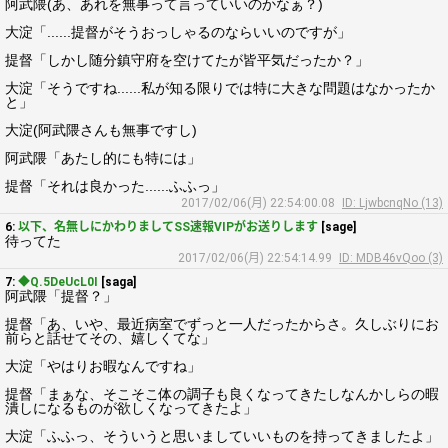
阿武隈(あ、あれを無事って言っていいのかなぁ？)
大淀「......提督がそうおっしゃるのならいいのですが」
提督「しかし随分鎮守府を空けてたが皆平気だったか？」
大淀「そうですね......私が知る限りでは特に大きな問題はなかったか
と」
大淀(阿武隈さんも無事ですし)
阿武隈「あたし的にも特には」
提督「それは良かった......ふふっ」
2017/02/06(月) 22:54:00.08
ID: LjwbcnqNo (13)
6:
以下、名無しにかわりましてSS速報VIPがお送りします
[sage]
待ってた
2017/02/06(月) 22:54:14.99
ID: MDB46vQoo (3)
7:
◆Q.5DeUcL0I
[saga]
阿武隈「提督？」
提督「あ、いや、最近病室でずっと一人だったからさ。久しぶりにお
前らと話せてその、嬉しくてな」
大淀「やはりお暇なんですね」
提督「まぁな、そこそこ体の調子も良くなってきたしなんかしらの暇
潰しになるものが欲しくなってきたよ」
大淀「ふふっ、そういうと思いましていいものを持ってきましたよ」