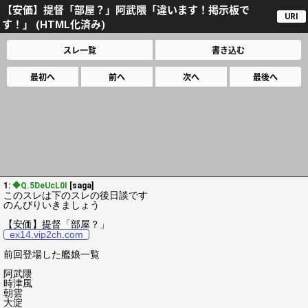
【安価】提督「部屋？」阿武隈「違います！掲示板で
URI
す！」 (HTML化済み)
スレ一覧
書き込む
最初へ
前へ
次へ
最後へ
1:
◆Q.5DeUcL0I
[saga]
このスレは下のスレの後日談です
のんびりいきましょう
【安価】提督「部屋？」
ex14.vip2ch.com
前回登場した艦娘一覧
阿武隈
時津風
朝雲
大淀