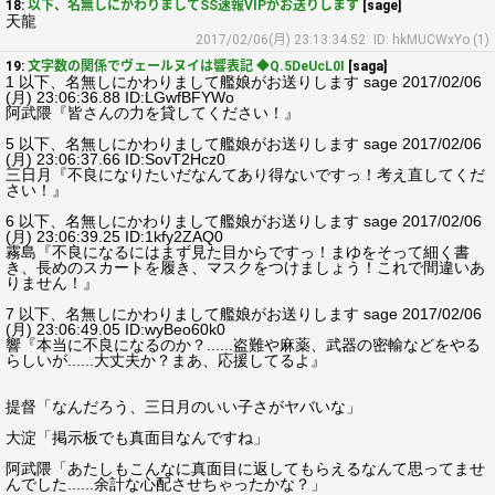
18:
以下、名無しにかわりましてSS速報VIPがお送りします
[sage]
天龍
2017/02/06(月) 23:13:34.52
ID: hkMUCWxYo (1)
19:
文字数の関係でヴェールヌイは響表記 ◆Q.5DeUcL0I
[saga]
1 以下、名無しにかわりまして艦娘がお送りします sage 2017/02/06
(月) 23:06:36.88 ID:LGwfBFYWo
阿武隈『皆さんの力を貸してください！』
5 以下、名無しにかわりまして艦娘がお送りします sage 2017/02/06
(月) 23:06:37.66 ID:SovT2Hcz0
三日月『不良になりたいだなんてあり得ないですっ！考え直してくだ
さい！』
6 以下、名無しにかわりまして艦娘がお送りします sage 2017/02/06
(月) 23:06:39.25 ID:1kfy2ZAQ0
霧島『不良になるにはまず見た目からですっ！まゆをそって細く書
き、長めのスカートを履き、マスクをつけましょう！これで間違いあ
りません！』
7 以下、名無しにかわりまして艦娘がお送りします sage 2017/02/06
(月) 23:06:49.05 ID:wyBeo60k0
響『本当に不良になるのか？......盗難や麻薬、武器の密輸などをやる
らしいが......大丈夫か？まあ、応援してるよ』
提督「なんだろう、三日月のいい子さがヤバいな」
大淀「掲示板でも真面目なんですね」
阿武隈「あたしもこんなに真面目に返してもらえるなんて思ってませ
んでした......余計な心配させちゃったかな？」