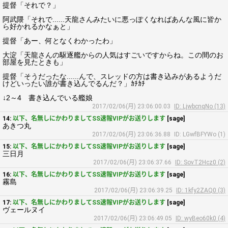
提督「それで？」
阿武隈「それで......天龍さんみたいに悪っぽくなればあんな風に皆か
ら好かれるかなぁと」
提督「あー、何となくわかったわ」
大淀「天龍さんの駆逐艦からの人気はすごいですからね。この間のお
部屋を見たときも」
提督「そうだったな......んで、スレッドの方は書き込みがあるようだ
けどいったい誰が書き込んでるんだ？」ｶﾁｶﾁ
↓2～4 書き込んでいる艦娘
2017/02/06(月) 23:06:00.03
ID: LjwbcnqNo (13)
14:
以下、名無しにかわりましてSS速報VIPがお送りします
[sage]
あきつ丸
2017/02/06(月) 23:06:36.88
ID: LGwfBFYWo (1)
15:
以下、名無しにかわりましてSS速報VIPがお送りします
[sage]
三日月
2017/02/06(月) 23:06:37.66
ID: SovT2Hcz0 (2)
16:
以下、名無しにかわりましてSS速報VIPがお送りします
[sage]
霧島
2017/02/06(月) 23:06:39.25
ID: 1kfy2ZAQ0 (3)
17:
以下、名無しにかわりましてSS速報VIPがお送りします
[sage]
ヴェールヌイ
2017/02/06(月) 23:06:49.05
ID: wyBeo60k0 (4)