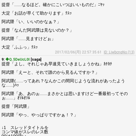
提督「......なるほど。確かにこいつはいいものだ」ﾆﾔｯ
大淀「お話が早くて助かります」ｸｽｯ
阿武隈「い、いいのかなぁ？」
提督「なんだ阿武隈は見ないのか？」
阿武隈「......見ますけどぉ」
大淀「ふふっ」ｸｽｯ
2017/02/06(月) 22:57:35.61
ID: LjwbcnqNo (13)
9:
◆Q.5DeUcL0I
[saga]
提督「よし。それじゃあ早速見ていきましょうかね」ｶﾁｶﾁ
阿武隈「えーと、それで誰のから見るんですか？」
阿武隈(......ってあれ？なんかこの間同じような流れがあったよう
な......)ﾊｯ
阿武隈「あ、あのぉ......まさかとは思いますけど一番最初ってその
ぉ......」ｵｿﾙｵｿﾙ
提督「阿武隈」
阿武隈「やっ、やっぱりですかぁ！？」
↓1 スレッドタイトルを
コンマ値がスレのレス数