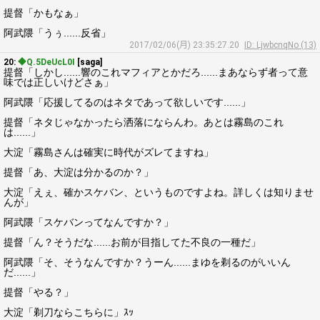
提督「かもなぁ」
阿武隈「うぅ......反省」
2017/02/06(月) 23:35:27.20
ID: LjwbcnqNo (13)
20:
◆Q.5DeUcL0I
[saga]
提督「しかし......響のこれマフィアとかだろ......まあならず者って意
味では正しいけどさぁ」
阿武隈「応援してるのはネタであって欲しいです......」
提督「ネタじゃなかったら洒落にならんわ。あとは霧島のこれ
は......」
大淀「霧島さんは確実に時代がズレてますね」
提督「あ、大淀は分かるのか？」
大淀「えぇ、確かスケバン、というものですよね。詳しくは知りませ
んが」
阿武隈「スケバンってなんですか？」
提督「ん？そうだな......お前が目指してた不良の一種だ」
阿武隈「そ、そうなんですか？うーん......まゆを剃るのがいいん
だ......」
提督「やる？」
大淀「剃刀ならこちらに」ｽｯ