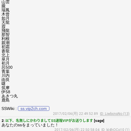
山雲
朧
瑞鳳
木曾
如月
天龍
霞
飛龍
那智
利根
親潮
初霜
蒼龍
北上
皐月
初月
呂500
青葉
川内
由良
曙
筑摩
伊58
あきつ丸
鹿島
SSWiki :
ss.vip2ch.com
2017/02/06(月) 22:49:52.89
ID: LjwbcnqNo (13)
2:
以下、名無しにかわりましてSS速報VIPがお送りします
[sage]
あなたのssをまっていました！
2017/02/06(月) 22:50:58.04
ID: kI4hOCo10 (1)