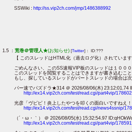
SSWiki :
http://ss.vip2ch.com/jmp/1486388992
1.5 ：
荒巻＠管理人★
(お知らせ)
[
Twitter
]： ID:???
【 このスレッドはHTML化（過去ログ化）されています
ごめんなさい、このSS速報VIP板のスレッドは１０
このスレッドを閲覧することはできますが書き込むこと
もし、探しているスレッドがパートスレッドの場合は次
パー速でパズドラ★314 ＠ 2026/08/06(木) 23:12:01.74 ID
http://ex14.vip2ch.com/test/read.cgi/part4vip/17860
光彦「ヴピピ！炎上したやつを叩くの面白いですねえ！！！」ｶﾀｶﾀｶﾀｶﾀ
http://ex14.vip2ch.com/test/read.cgi/news4ssnip/1
（´・ω・｀） ＠ 2026/08/05(水) 15:32:54.97 ID:qHOkW
http://ex14.vip2ch.com/test/read.cgi/part4vip/17859