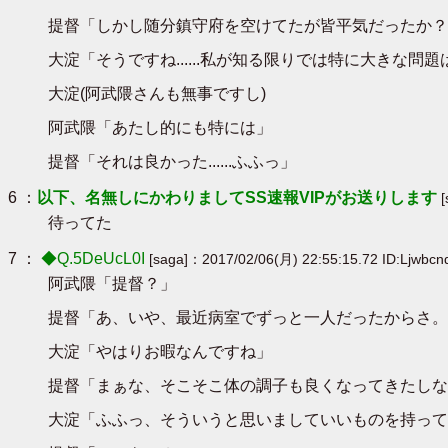
提督「しかし随分鎮守府を空けてたが皆平気だったか？
大淀「そうですね......私が知る限りでは特に大きな問
大淀(阿武隈さんも無事ですし)
阿武隈「あたし的にも特には」
提督「それは良かった......ふふっ」
6 ：
以下、名無しにかわりましてSS速報VIPがお送りします
待ってた
7 ：
◆Q.5DeUcL0I
[saga]：2017/02/06(月) 22:55:15.72 ID:Ljwbc
阿武隈「提督？」
提督「あ、いや、最近病室でずっと一人だったからさ。
大淀「やはりお暇なんですね」
提督「まぁな、そこそこ体の調子も良くなってきたしな
大淀「ふふっ、そういうと思いましていいものを持って