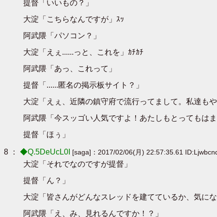
提督「いいもの？」
大淀「こちらなんですが」ｽｯ
阿武隈「パソコン？」
大淀「えぇ......っと、これを」ｶﾁｶﾁ
阿武隈「あっ、これって」
提督「......匿名の掲示板サイト？」
大淀「えぇ、近隣の鎮守府で流行ってまして。私達もや
阿武隈「今スッゴい人気ですよ！あたしもとってもはま
提督「ほぅ」
8 ：
◆Q.5DeUcL0I
[saga]：2017/02/06(月) 22:57:35.61 ID:Ljwbc
大淀「それでなのですが提督」
提督「ん？」
大淀「皆さんがどんなスレッドを建てているか、気にな
阿武隈「え、み、見れるんですか！？」