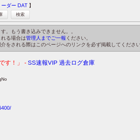
リーダー
DAT
】
庫
検索
ます。もう書き込みできません。。
される場合は
管理人までご一報
ください。
紹介をされる際はこのページへのリンクを必ず掲載してくださ
す！」 -
SS速報VIP 過去ログ倉庫
nqNo
6400/