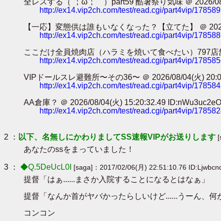
全レスする（´；ω；｀）part59 酷暑祭り気味 ＠ 2026/08/05(水
http://ex14.vip2ch.com/test/read.cgi/part4vip/17858
【一応】変態供は誰もいなくなった？【立てた】 ＠ 2026/08/05(水
http://ex14.vip2ch.com/test/read.cgi/part4vip/17858
ここだけ全員焼肉店（ハラミを焼いて食べたい）797店舗目 ＠ 2026/0
http://ex14.vip2ch.com/test/read.cgi/part4vip/17858
VIPドールスレ避難所〜その36〜 ＠ 2026/08/04(火) 20:04:3
http://ex14.vip2ch.com/test/read.cgi/part4vip/17858
AA倉庫？ ＠ 2026/08/04(火) 15:20:32.49 ID:nWu3uc2e
http://ex14.vip2ch.com/test/read.cgi/part4vip/17858
2 ：
以下、名無しにかわりましてSS速報VIPがお送りします
あなたのssをまっていました！
3 ：
◆Q.5DeUcL0I
[saga]：2017/02/06(月) 22:51:10.76 ID:Ljwbc
提督「はぁ......まさか入院することになるとはなぁ」
提督「なんか首がヤバかったらしいけど......うーん、
コンコン