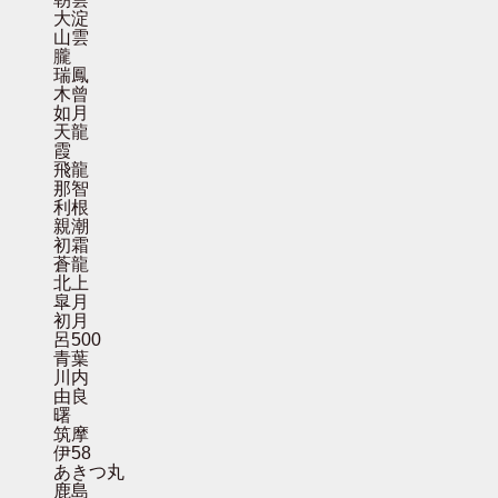
大淀
山雲
朧
瑞鳳
木曾
如月
天龍
霞
飛龍
那智
利根
親潮
初霜
蒼龍
北上
皐月
初月
呂500
青葉
川内
由良
曙
筑摩
伊58
あきつ丸
鹿島