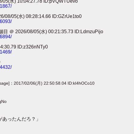
) 10:04:27.78 ID:pVQWTUevo
91867/
) 08:28:14.66 ID:GZrUe1to0
86093/
8/05(水) 00:21:35.73 ID:LdmzuPijo
56894/
0.79 ID:z326nNTy0
41469/
O
24432/
[sage]：2017/02/06(月) 22:50:58.04 ID:kI4hOCo10
nqNo
何があったんだろ？」