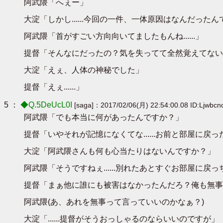
阿武隈「へぇー」
大淀「しかし......今回の一件、一体原因はなんだった
阿武隈「首がすごい方向向いてましたもんね......」
提督「そんなにだったの？気を失ってて全然覚えてない
大淀「えぇ、人体の神秘でした」
提督「えぇ......」
5 ：
◆Q.5DeUcL0I
[saga]：2017/02/06(月) 22:54:00.08 ID:Ljwbc
阿武隈「でも本当に何があったんですか？」
提督「いやそれが記憶になくてな......お前と部屋に戻った
大淀「阿武隈さんも何も心当たりはないんですか？」
阿武隈「そうですねぇ......別れたあとすぐお部屋に戻っ
提督「まぁ他に誰にも被害はなかったんだろ？俺も無事
阿武隈(あ、あれを無事って言っていいのかなぁ？)
大淀「......提督がそうおっしゃるのならいいのですが」