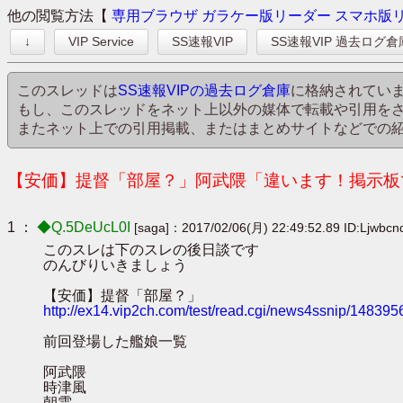
他の閲覧方法【
専用ブラウザ
ガラケー版リーダー
スマホ版
↓
VIP Service
SS速報VIP
SS速報VIP 過去ログ倉
このスレッドは
SS速報VIPの過去ログ倉庫
に格納されてい
もし、このスレッドをネット上以外の媒体で転載や引用を
またネット上での引用掲載、またはまとめサイトなどでの
【安価】提督「部屋？」阿武隈「違います！掲示板で
1 ：
◆Q.5DeUcL0I
[saga]：2017/02/06(月) 22:49:52.89 ID:Ljwbc
このスレは下のスレの後日談です
のんびりいきましょう
【安価】提督「部屋？」
http://ex14.vip2ch.com/test/read.cgi/news4ssnip/148395
前回登場した艦娘一覧
阿武隈
時津風
朝雲