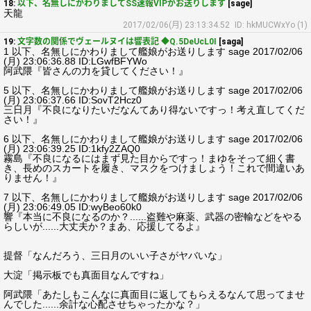
18:
以下、名無しにかわりましてSS速報VIPがお送りします
[sage]
天龍
2017/02/06(月) 23:13:34.52
ID: hkMUCWxYo (1)
19:
文字数の関係でヴェールヌイは響表記 ◆Q.5DeUcL0I
[saga]
1 以下、名無しにかわりまして艦娘がお送りします sage 2017/02/06
(月) 23:06:36.88 ID:LGwfBFYWo
阿武隈『皆さんの力を貸してください！』
5 以下、名無しにかわりまして艦娘がお送りします sage 2017/02/06
(月) 23:06:37.66 ID:SovT2Hcz0
三日月『不良になりたいだなんてあり得ないですっ！考え直してくだ
さい！』
6 以下、名無しにかわりまして艦娘がお送りします sage 2017/02/06
(月) 23:06:39.25 ID:1kfy2ZAQ0
霧島『不良になるにはまず見た目からですっ！まゆをそって細く書
き、長めのスカートを履き、マスクをつけましょう！これで間違いあ
りません！』
7 以下、名無しにかわりまして艦娘がお送りします sage 2017/02/06
(月) 23:06:49.05 ID:wyBeo60k0
響『本当に不良になるのか？......盗難や麻薬、武器の密輸などをやる
らしいが......大丈夫か？まあ、応援してるよ』
提督「なんだろう、三日月のいい子さがヤバいな」
大淀「掲示板でも真面目なんですね」
阿武隈「あたしもこんなに真面目に返してもらえるなんて思ってませ
んでした......余計な心配させちゃったかな？」