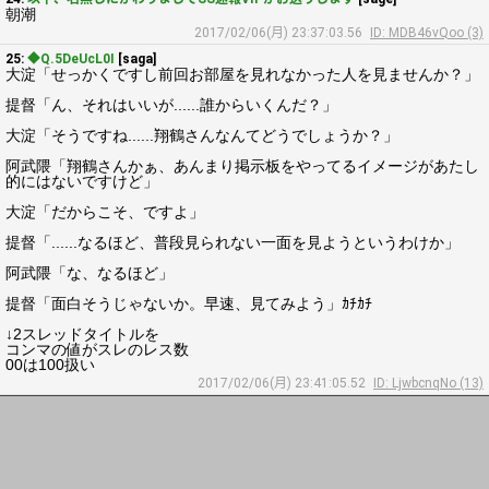
朝潮
2017/02/06(月) 23:37:03.56
ID: MDB46vQoo (3)
25:
◆Q.5DeUcL0I
[saga]
大淀「せっかくですし前回お部屋を見れなかった人を見ませんか？」
提督「ん、それはいいが......誰からいくんだ？」
大淀「そうですね......翔鶴さんなんてどうでしょうか？」
阿武隈「翔鶴さんかぁ、あんまり掲示板をやってるイメージがあたし
的にはないですけど」
大淀「だからこそ、ですよ」
提督「......なるほど、普段見られない一面を見ようというわけか」
阿武隈「な、なるほど」
提督「面白そうじゃないか。早速、見てみよう」ｶﾁｶﾁ
↓2スレッドタイトルを
コンマの値がスレのレス数
00は100扱い
2017/02/06(月) 23:41:05.52
ID: LjwbcnqNo (13)