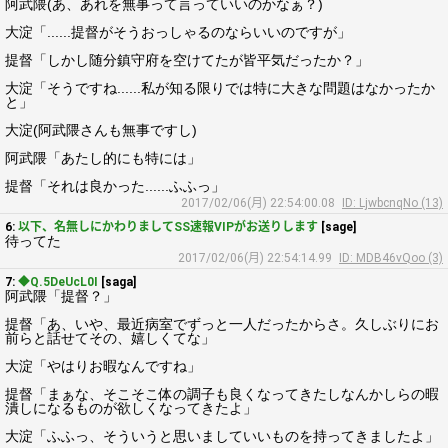
阿武隈(あ、あれを無事って言っていいのかなぁ？)
大淀「......提督がそうおっしゃるのならいいのですが」
提督「しかし随分鎮守府を空けてたが皆平気だったか？」
大淀「そうですね......私が知る限りでは特に大きな問題はなかったか
と」
大淀(阿武隈さんも無事ですし)
阿武隈「あたし的にも特には」
提督「それは良かった......ふふっ」
2017/02/06(月) 22:54:00.08
ID: LjwbcnqNo (13)
6:
以下、名無しにかわりましてSS速報VIPがお送りします
[sage]
待ってた
2017/02/06(月) 22:54:14.99
ID: MDB46vQoo (3)
7:
◆Q.5DeUcL0I
[saga]
阿武隈「提督？」
提督「あ、いや、最近病室でずっと一人だったからさ。久しぶりにお
前らと話せてその、嬉しくてな」
大淀「やはりお暇なんですね」
提督「まぁな、そこそこ体の調子も良くなってきたしなんかしらの暇
潰しになるものが欲しくなってきたよ」
大淀「ふふっ、そういうと思いましていいものを持ってきましたよ」