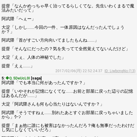
提督「なんかめっちゃ早く治ってるらしくてな。先生いわくまるで魔
法みたいだって」
阿武隈「へぇー」
大淀「しかし......今回の一件、一体原因はなんだったんでしょう
か？」
阿武隈「首がすごい方向向いてましたもんね......」
提督「そんなにだったの？気を失ってて全然覚えてないんだけど」
大淀「えぇ、人体の神秘でした」
提督「えぇ......」
2017/02/06(月) 22:52:24.37
ID: LjwbcnqNo (13)
5:
◆Q.5DeUcL0I
[saga]
阿武隈「でも本当に何があったんですか？」
提督「いやそれが記憶になくてな......お前と部屋に戻った辺りの記憶
はあるんだが......」
大淀「阿武隈さんも何も心当たりはないんですか？」
阿武隈「そうですねぇ......別れたあとすぐお部屋に戻っちゃいました
から」ｳｰﾝ
提督「まぁ他に誰にも被害はなかったんだろ？俺も無事だったわけだ
し気にしなくていいだろ」