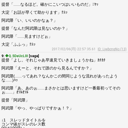
提督「......なるほど。確かにこいつはいいものだ」ﾆﾔｯ
大淀「お話が早くて助かります」ｸｽｯ
阿武隈「い、いいのかなぁ？」
提督「なんだ阿武隈は見ないのか？」
阿武隈「......見ますけどぉ」
大淀「ふふっ」ｸｽｯ
2017/02/06(月) 22:57:35.61
ID: LjwbcnqNo (13)
9:
◆Q.5DeUcL0I
[saga]
提督「よし。それじゃあ早速見ていきましょうかね」ｶﾁｶﾁ
阿武隈「えーと、それで誰のから見るんですか？」
阿武隈(......ってあれ？なんかこの間同じような流れがあったよう
な......)ﾊｯ
阿武隈「あ、あのぉ......まさかとは思いますけど一番最初ってその
ぉ......」ｵｿﾙｵｿﾙ
提督「阿武隈」
阿武隈「やっ、やっぱりですかぁ！？」
↓1 スレッドタイトルを
コンマ値がスレのレス数