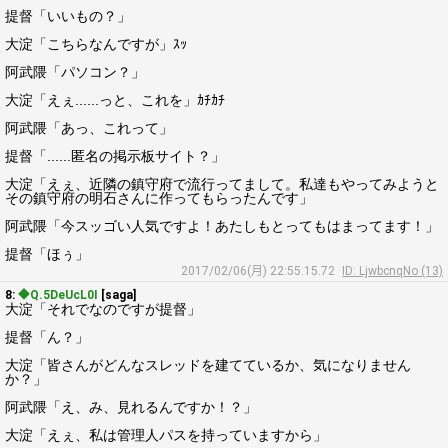
提督「いいもの？」
大淀「こちらなんですが」ｽｯ
阿武隈「パソコン？」
大淀「えぇ......っと、これを」ｶﾁｶﾁ
阿武隈「あっ、これって」
提督「......匿名の掲示板サイト？」
大淀「えぇ、近隣の鎮守府で流行ってまして。私達もやってみようと
その鎮守府の明石さんに作ってもらったんです」
阿武隈「今スッゴい人気ですよ！あたしもとってもはまってます！」
提督「ほぅ」
2017/02/06(月) 22:55:15.72
ID: LjwbcnqNo (13)
8:
◆Q.5DeUcL0I
[saga]
大淀「それでなのですが提督」
提督「ん？」
大淀「皆さんがどんなスレッドを建てているか、気になりません
か？」
阿武隈「え、み、見れるんですか！？」
大淀「えぇ、私は管理人パスを持っていますから」