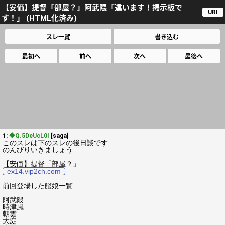
【安価】提督「部屋？」阿武隈「違います！掲示板で
URI
す！」 (HTML化済み)
スレ一覧
書き込む
最初へ
前へ
次へ
最後へ
1:
◆Q.5DeUcL0I
[saga]
このスレは下のスレの後日談です
のんびりいきましょう
【安価】提督「部屋？」
ex14.vip2ch.com
前回登場した艦娘一覧
阿武隈
時津風
朝雲
大淀