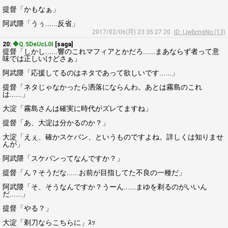
提督「かもなぁ」
阿武隈「うぅ......反省」
2017/02/06(月) 23:35:27.20
ID: LjwbcnqNo (13)
20:
◆Q.5DeUcL0I
[saga]
提督「しかし......響のこれマフィアとかだろ......まあならず者って意
味では正しいけどさぁ」
阿武隈「応援してるのはネタであって欲しいです......」
提督「ネタじゃなかったら洒落にならんわ。あとは霧島のこれ
は......」
大淀「霧島さんは確実に時代がズレてますね」
提督「あ、大淀は分かるのか？」
大淀「えぇ、確かスケバン、というものですよね。詳しくは知りませ
んが」
阿武隈「スケバンってなんですか？」
提督「ん？そうだな......お前が目指してた不良の一種だ」
阿武隈「そ、そうなんですか？うーん......まゆを剃るのがいいん
だ......」
提督「やる？」
大淀「剃刀ならこちらに」ｽｯ