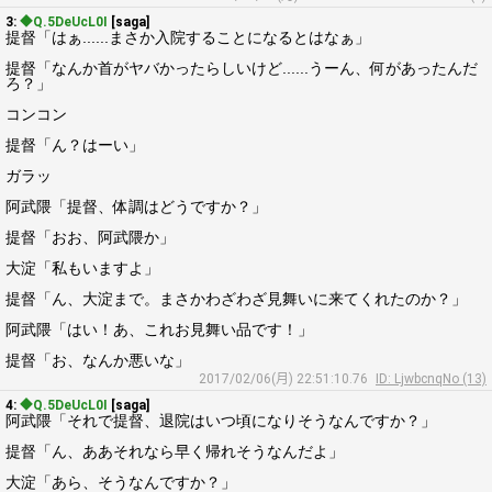
3:
◆Q.5DeUcL0I
[saga]
提督「はぁ......まさか入院することになるとはなぁ」
提督「なんか首がヤバかったらしいけど......うーん、何があったんだ
ろ？」
コンコン
提督「ん？はーい」
ガラッ
阿武隈「提督、体調はどうですか？」
提督「おお、阿武隈か」
大淀「私もいますよ」
提督「ん、大淀まで。まさかわざわざ見舞いに来てくれたのか？」
阿武隈「はい！あ、これお見舞い品です！」
提督「お、なんか悪いな」
2017/02/06(月) 22:51:10.76
ID: LjwbcnqNo (13)
4:
◆Q.5DeUcL0I
[saga]
阿武隈「それで提督、退院はいつ頃になりそうなんですか？」
提督「ん、ああそれなら早く帰れそうなんだよ」
大淀「あら、そうなんですか？」