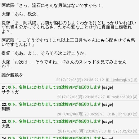
阿武隈「さっ、流石にそんな勇気はないですから！」
大淀「あら、残念」
提督「ま、阿武隈。お前が悩むのもよくわかるけどしっかりやればい
ずれ皆も分かってくれるさ。だから変なことせずに真面目に頑張れ
よ？」
阿武隈「......そうですね！これ以上三日月ちゃんにも心配させても悪
いですもんね！」
提督「ああ。よし、そろそろ次に行こうか」
大淀「お次は......そうですね、↓2さんのスレッドを見てみません
か？」
誰か艦娘を
2017/02/06(月) 23:36:22.12
ID: LjwbcnqNo (13)
21:
以下、名無しにかわりましてSS速報VIPがお送りします
[sage]
サラトガ
2017/02/06(月) 23:36:52.27
ID: wyBeo60k0 (4)
22:
以下、名無しにかわりましてSS速報VIPがお送りします
[sage]
翔鶴
2017/02/06(月) 23:36:55.93
ID: INJOhrGQO (2)
23:
以下、名無しにかわりましてSS速報VIPがお送りします
[sage]
大鳳
2017/02/06(月) 23:36:59.33
ID: 5YJdUz/k0 (3)
24:
以下、名無しにかわりましてSS速報VIPがお送りします
[sage]