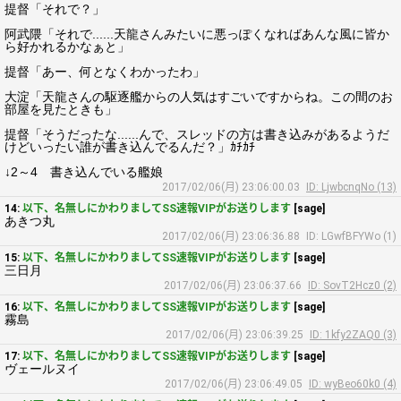
提督「それで？」
阿武隈「それで......天龍さんみたいに悪っぽくなればあんな風に皆か
ら好かれるかなぁと」
提督「あー、何となくわかったわ」
大淀「天龍さんの駆逐艦からの人気はすごいですからね。この間のお
部屋を見たときも」
提督「そうだったな......んで、スレッドの方は書き込みがあるようだ
けどいったい誰が書き込んでるんだ？」ｶﾁｶﾁ
↓2～4 書き込んでいる艦娘
2017/02/06(月) 23:06:00.03
ID: LjwbcnqNo (13)
14:
以下、名無しにかわりましてSS速報VIPがお送りします
[sage]
あきつ丸
2017/02/06(月) 23:06:36.88
ID: LGwfBFYWo (1)
15:
以下、名無しにかわりましてSS速報VIPがお送りします
[sage]
三日月
2017/02/06(月) 23:06:37.66
ID: SovT2Hcz0 (2)
16:
以下、名無しにかわりましてSS速報VIPがお送りします
[sage]
霧島
2017/02/06(月) 23:06:39.25
ID: 1kfy2ZAQ0 (3)
17:
以下、名無しにかわりましてSS速報VIPがお送りします
[sage]
ヴェールヌイ
2017/02/06(月) 23:06:49.05
ID: wyBeo60k0 (4)