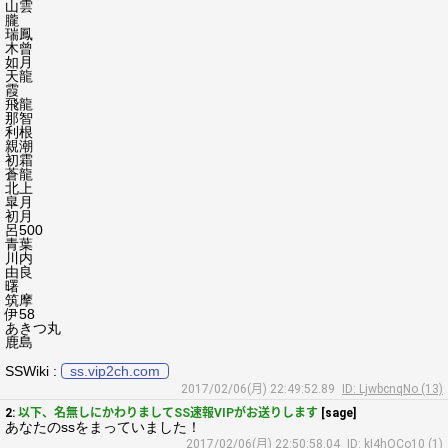
山雲
朧
瑞鳳
木曾
如月
天龍
霞
飛龍
那智
利根
親潮
初霜
蒼龍
北上
皐月
初月
呂500
青葉
川内
由良
曙
筑摩
伊58
あきつ丸
鹿島
SSWiki :
ss.vip2ch.com
2017/02/06(月) 22:49:52.89
ID: LjwbcnqNo (13)
2:
以下、名無しにかわりましてSS速報VIPがお送りします
[sage]
あなたのssをまっていました！
2017/02/06(月) 22:50:58.04
ID: kI4hOCo10 (1)