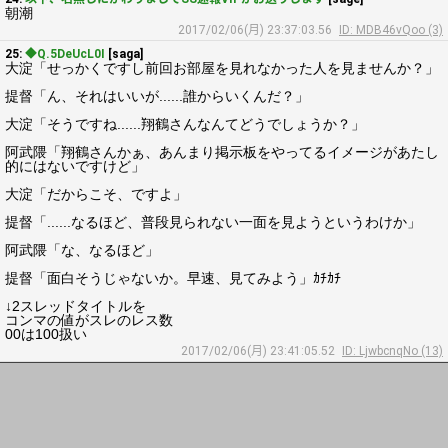
朝潮
2017/02/06(月) 23:37:03.56
ID: MDB46vQoo (3)
25:
◆Q.5DeUcL0I
[saga]
大淀「せっかくですし前回お部屋を見れなかった人を見ませんか？」
提督「ん、それはいいが......誰からいくんだ？」
大淀「そうですね......翔鶴さんなんてどうでしょうか？」
阿武隈「翔鶴さんかぁ、あんまり掲示板をやってるイメージがあたし
的にはないですけど」
大淀「だからこそ、ですよ」
提督「......なるほど、普段見られない一面を見ようというわけか」
阿武隈「な、なるほど」
提督「面白そうじゃないか。早速、見てみよう」ｶﾁｶﾁ
↓2スレッドタイトルを
コンマの値がスレのレス数
00は100扱い
2017/02/06(月) 23:41:05.52
ID: LjwbcnqNo (13)