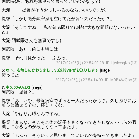
阿武隈(あ、あれを無事って言っていいのかなぁ？)
大淀「......提督がそうおっしゃるのならいいのですが」
提督「しかし随分鎮守府を空けてたが皆平気だったか？」
大淀「そうですね......私が知る限りでは特に大きな問題はなかったか
と」
大淀(阿武隈さんも無事ですし)
阿武隈「あたし的にも特には」
提督「それは良かった......ふふっ」
2017/02/06(月) 22:54:00.08
ID: LjwbcnqNo (13)
6:
以下、名無しにかわりましてSS速報VIPがお送りします
[sage]
待ってた
2017/02/06(月) 22:54:14.99
ID: MDB46vQoo (3)
7:
◆Q.5DeUcL0I
[saga]
阿武隈「提督？」
提督「あ、いや、最近病室でずっと一人だったからさ。久しぶりにお
前らと話せてその、嬉しくてな」
大淀「やはりお暇なんですね」
提督「まぁな、そこそこ体の調子も良くなってきたしなんかしらの暇
潰しになるものが欲しくなってきたよ」
大淀「ふふっ、そういうと思いましていいものを持ってきましたよ」