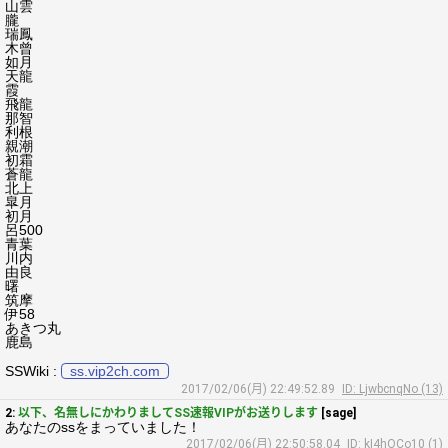
山雲
朧
瑞鳳
木曾
如月
天龍
霞
飛龍
那智
利根
親潮
初霜
蒼龍
北上
皐月
初月
呂500
青葉
川内
由良
曙
筑摩
伊58
あきつ丸
鹿島
SSWiki :
ss.vip2ch.com
2017/02/06(月) 22:49:52.89
ID: LjwbcnqNo (13)
2:
以下、名無しにかわりましてSS速報VIPがお送りします
[sage]
あなたのssをまっていました！
2017/02/06(月) 22:50:58.04
ID: kI4hOCo10 (1)