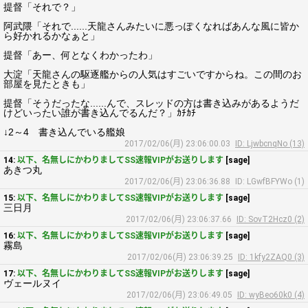
提督「それで？」
阿武隈「それで......天龍さんみたいに悪っぽくなればあんな風に皆か
ら好かれるかなぁと」
提督「あー、何となくわかったわ」
大淀「天龍さんの駆逐艦からの人気はすごいですからね。この間のお
部屋を見たときも」
提督「そうだったな......んで、スレッドの方は書き込みがあるようだ
けどいったい誰が書き込んでるんだ？」ｶﾁｶﾁ
↓2～4 書き込んでいる艦娘
2017/02/06(月) 23:06:00.03
ID: LjwbcnqNo (13)
14:
以下、名無しにかわりましてSS速報VIPがお送りします
[sage]
あきつ丸
2017/02/06(月) 23:06:36.88
ID: LGwfBFYWo (1)
15:
以下、名無しにかわりましてSS速報VIPがお送りします
[sage]
三日月
2017/02/06(月) 23:06:37.66
ID: SovT2Hcz0 (2)
16:
以下、名無しにかわりましてSS速報VIPがお送りします
[sage]
霧島
2017/02/06(月) 23:06:39.25
ID: 1kfy2ZAQ0 (3)
17:
以下、名無しにかわりましてSS速報VIPがお送りします
[sage]
ヴェールヌイ
2017/02/06(月) 23:06:49.05
ID: wyBeo60k0 (4)