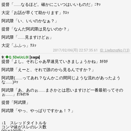
提督「......なるほど。確かにこいつはいいものだ」ﾆﾔｯ
大淀「お話が早くて助かります」ｸｽｯ
阿武隈「い、いいのかなぁ？」
提督「なんだ阿武隈は見ないのか？」
阿武隈「......見ますけどぉ」
大淀「ふふっ」ｸｽｯ
2017/02/06(月) 22:57:35.61
ID: LjwbcnqNo (13)
9:
◆Q.5DeUcL0I
[saga]
提督「よし。それじゃあ早速見ていきましょうかね」ｶﾁｶﾁ
阿武隈「えーと、それで誰のから見るんですか？」
阿武隈(......ってあれ？なんかこの間同じような流れがあったよう
な......)ﾊｯ
阿武隈「あ、あのぉ......まさかとは思いますけど一番最初ってその
ぉ......」ｵｿﾙｵｿﾙ
提督「阿武隈」
阿武隈「やっ、やっぱりですかぁ！？」
↓1 スレッドタイトルを
コンマ値がスレのレス数