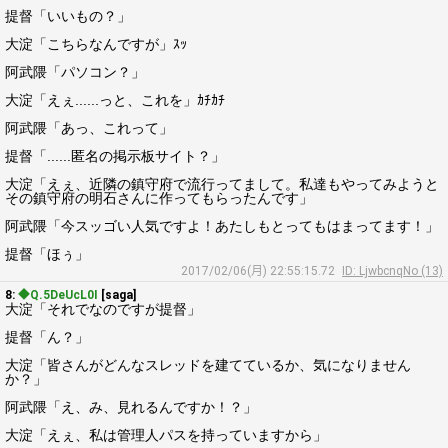
提督「いいもの？」
大淀「こちらなんですが」ｽｯ
阿武隈「パソコン？」
大淀「えぇ......っと、これを」ｶﾁｶﾁ
阿武隈「あっ、これって」
提督「......匿名の掲示板サイト？」
大淀「えぇ、近隣の鎮守府で流行ってまして。私達もやってみようと
その鎮守府の明石さんに作ってもらったんです」
阿武隈「今スッゴい人気ですよ！あたしもとってもはまってます！」
提督「ほぅ」
2017/02/06(月) 22:55:15.72
ID: LjwbcnqNo (13)
8:
◆Q.5DeUcL0I
[saga]
大淀「それでなのですが提督」
提督「ん？」
大淀「皆さんがどんなスレッドを建てているか、気になりません
か？」
阿武隈「え、み、見れるんですか！？」
大淀「えぇ、私は管理人パスを持っていますから」