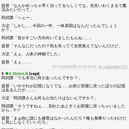
提督「なんかめっちゃ早く治ってるらしくてな。先生いわくまるで魔
法みたいだって」
阿武隈「へぇー」
大淀「しかし......今回の一件、一体原因はなんだったんでしょう
か？」
阿武隈「首がすごい方向向いてましたもんね......」
提督「そんなにだったの？気を失ってて全然覚えてないんだけど」
大淀「えぇ、人体の神秘でした」
提督「えぇ......」
2017/02/06(月) 22:52:24.37
ID: LjwbcnqNo (13)
5:
◆Q.5DeUcL0I
[saga]
阿武隈「でも本当に何があったんですか？」
提督「いやそれが記憶になくてな......お前と部屋に戻った辺りの記憶
はあるんだが......」
大淀「阿武隈さんも何も心当たりはないんですか？」
阿武隈「そうですねぇ......別れたあとすぐお部屋に戻っちゃいました
から」ｳｰﾝ
提督「まぁ他に誰にも被害はなかったんだろ？俺も無事だったわけだ
し気にしなくていいだろ」