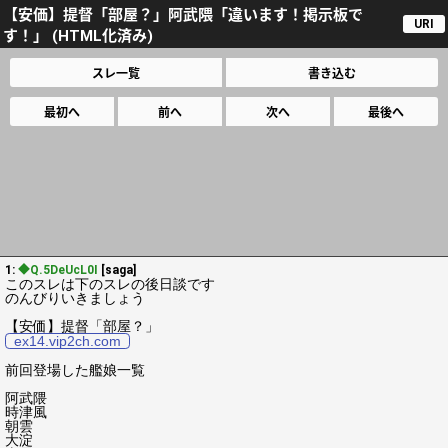
【安価】提督「部屋？」阿武隈「違います！掲示板で
URI
す！」 (HTML化済み)
スレ一覧
書き込む
最初へ
前へ
次へ
最後へ
1:
◆Q.5DeUcL0I
[saga]
このスレは下のスレの後日談です
のんびりいきましょう
【安価】提督「部屋？」
ex14.vip2ch.com
前回登場した艦娘一覧
阿武隈
時津風
朝雲
大淀