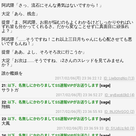
阿武隈「さっ、流石にそんな勇気はないですから！」
大淀「あら、残念」
提督「ま、阿武隈。お前が悩むのもよくわかるけどしっかりやればい
ずれ皆も分かってくれるさ。だから変なことせずに真面目に頑張れ
よ？」
阿武隈「......そうですね！これ以上三日月ちゃんにも心配させても悪
いですもんね！」
提督「ああ。よし、そろそろ次に行こうか」
大淀「お次は......そうですね、↓2さんのスレッドを見てみません
か？」
誰か艦娘を
2017/02/06(月) 23:36:22.12
ID: LjwbcnqNo (13)
21:
以下、名無しにかわりましてSS速報VIPがお送りします
[sage]
サラトガ
2017/02/06(月) 23:36:52.27
ID: wyBeo60k0 (4)
22:
以下、名無しにかわりましてSS速報VIPがお送りします
[sage]
翔鶴
2017/02/06(月) 23:36:55.93
ID: INJOhrGQO (2)
23:
以下、名無しにかわりましてSS速報VIPがお送りします
[sage]
大鳳
2017/02/06(月) 23:36:59.33
ID: 5YJdUz/k0 (3)
24:
以下、名無しにかわりましてSS速報VIPがお送りします
[sage]