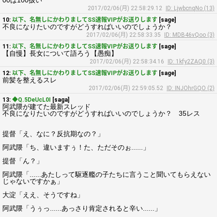
00は100扱い
2017/02/06(月) 22:58:29.12
ID: LjwbcnqNo (13)
10:
以下、名無しにかわりましてSS速報VIPがお送りします
[sage]
不良になりたいのですがどうすればいいのでしょうか？
2017/02/06(月) 22:58:33.35
ID: MDB46vQoo (3)
11:
以下、名無しにかわりましてSS速報VIPがお送りします
[sage]
【自慢】長女について語ろう【愚痴】
2017/02/06(月) 22:58:34.16
ID: 1kfy2ZAQ0 (3)
12:
以下、名無しにかわりましてSS速報VIPがお送りします
[sage]
前髪を整えるスレ
2017/02/06(月) 22:59:05.52
ID: INJOhrGQO (2)
13:
◆Q.5DeUcL0I
[saga]
阿武隈が建てた最新スレッド
不良になりたいのですがどうすればいいのでしょうか？ 35レス
提督「え、なに？反抗期なの？」
阿武隈「ち、違いますぅ！た、ただそのぉ......」
提督「ん？」
阿武隈「......あたしって駆逐艦の子たちに言うこと聞いてもらえない
じゃないですかぁ」
大淀「ええ、そうですね」
阿武隈「うぅっ......あっさり肯定されると辛い......」