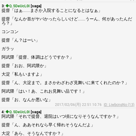
3:
◆Q.5DeUcL0I
[saga]
提督「はぁ......まさか入院することになるとはなぁ」
提督「なんか首がヤバかったらしいけど......うーん、何があったんだ
ろ？」
コンコン
提督「ん？はーい」
ガラッ
阿武隈「提督、体調はどうですか？」
提督「おお、阿武隈か」
大淀「私もいますよ」
提督「ん、大淀まで。まさかわざわざ見舞いに来てくれたのか？」
阿武隈「はい！あ、これお見舞い品です！」
提督「お、なんか悪いな」
2017/02/06(月) 22:51:10.76
ID: LjwbcnqNo (13)
4:
◆Q.5DeUcL0I
[saga]
阿武隈「それで提督、退院はいつ頃になりそうなんですか？」
提督「ん、ああそれなら早く帰れそうなんだよ」
大淀「あら、そうなんですか？」