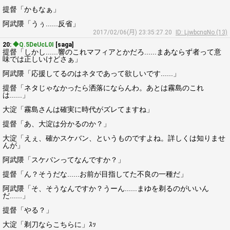
提督「かもなぁ」
阿武隈「うぅ......反省」
2017/02/06(月) 23:35:27.20
ID: LjwbcnqNo (13)
20:
◆Q.5DeUcL0I
[saga]
提督「しかし......響のこれマフィアとかだろ......まあならず者って意
味では正しいけどさぁ」
阿武隈「応援してるのはネタであって欲しいです......」
提督「ネタじゃなかったら洒落にならんわ。あとは霧島のこれ
は......」
大淀「霧島さんは確実に時代がズレてますね」
提督「あ、大淀は分かるのか？」
大淀「えぇ、確かスケバン、というものですよね。詳しくは知りませ
んが」
阿武隈「スケバンってなんですか？」
提督「ん？そうだな......お前が目指してた不良の一種だ」
阿武隈「そ、そうなんですか？うーん......まゆを剃るのがいいん
だ......」
提督「やる？」
大淀「剃刀ならこちらに」ｽｯ