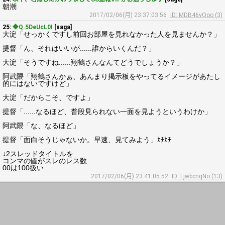
朝潮
2017/02/06(月) 23:37:03.56
ID: MDB46vQoo (3)
25:
◆Q.5DeUcL0I
[saga]
大淀「せっかくですし前回お部屋を見れなかった人を見ませんか？」
提督「ん、それはいいが......誰からいくんだ？」
大淀「そうですね......翔鶴さんなんてどうでしょうか？」
阿武隈「翔鶴さんかぁ、あんまり掲示板をやってるイメージがあたし
的にはないですけど」
大淀「だからこそ、ですよ」
提督「......なるほど、普段見られない一面を見ようというわけか」
阿武隈「な、なるほど」
提督「面白そうじゃないか。早速、見てみよう」ｶﾁｶﾁ
↓2スレッドタイトルを
コンマの値がスレのレス数
00は100扱い
2017/02/06(月) 23:41:05.52
ID: LjwbcnqNo (13)