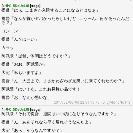
3:
◆Q.5DeUcL0I
[saga]
提督「はぁ......まさか入院することになるとはなぁ」
提督「なんか首がヤバかったらしいけど......うーん、何があったんだ
ろ？」
コンコン
提督「ん？はーい」
ガラッ
阿武隈「提督、体調はどうですか？」
提督「おお、阿武隈か」
大淀「私もいますよ」
提督「ん、大淀まで。まさかわざわざ見舞いに来てくれたのか？」
阿武隈「はい！あ、これお見舞い品です！」
提督「お、なんか悪いな」
2017/02/06(月) 22:51:10.76
ID: LjwbcnqNo (13)
4:
◆Q.5DeUcL0I
[saga]
阿武隈「それで提督、退院はいつ頃になりそうなんですか？」
提督「ん、ああそれなら早く帰れそうなんだよ」
大淀「あら、そうなんですか？」