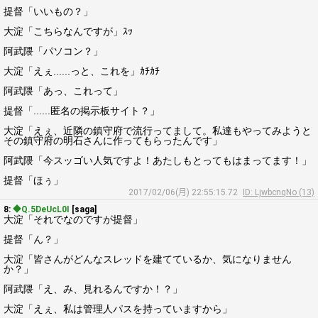
提督「いいもの？」
大淀「こちらなんですが」ｽｯ
阿武隈「パソコン？」
大淀「えぇ......っと、これを」ｶﾁｶﾁ
阿武隈「あっ、これって」
提督「......匿名の掲示板サイト？」
大淀「えぇ、近隣の鎮守府で流行ってまして。私達もやってみようと
その鎮守府の明石さんに作ってもらったんです」
阿武隈「今スッゴい人気ですよ！あたしもとってもはまってます！」
提督「ほぅ」
2017/02/06(月) 22:55:15.72
ID: LjwbcnqNo (13)
8:
◆Q.5DeUcL0I
[saga]
大淀「それでなのですが提督」
提督「ん？」
大淀「皆さんがどんなスレッドを建てているか、気になりません
か？」
阿武隈「え、み、見れるんですか！？」
大淀「えぇ、私は管理人パスを持っていますから」