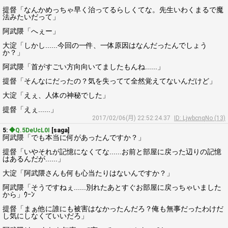
提督「なんかめっちゃ早く治ってるらしくてな。先生いわくまるで魔
法みたいだって」
阿武隈「へぇー」
大淀「しかし......今回の一件、一体原因はなんだったんでしょう
か？」
阿武隈「首がすごい方向向いてましたもんね......」
提督「そんなにだったの？気を失ってて全然覚えてないんだけど」
大淀「えぇ、人体の神秘でした」
提督「えぇ......」
2017/02/06(月) 22:52:24.37
ID: LjwbcnqNo (13)
5:
◆Q.5DeUcL0I
[saga]
阿武隈「でも本当に何があったんですか？」
提督「いやそれが記憶になくてな......お前と部屋に戻った辺りの記憶
はあるんだが......」
大淀「阿武隈さんも何も心当たりはないんですか？」
阿武隈「そうですねぇ......別れたあとすぐお部屋に戻っちゃいました
から」ｳｰﾝ
提督「まぁ他に誰にも被害はなかったんだろ？俺も無事だったわけだ
し気にしなくていいだろ」