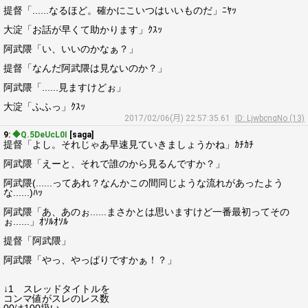
提督「......なるほど。確かにこいつはいいものだ」ﾆﾔｯ
大淀「お話が早くて助かります」ｸｽｯ
阿武隈「い、いいのかなぁ？」
提督「なんだ阿武隈は見ないのか？」
阿武隈「......見ますけどぉ」
大淀「ふふっ」ｸｽｯ
2017/02/06(月) 22:57:35.61
ID: LjwbcnqNo (13)
9:
◆Q.5DeUcL0I
[saga]
提督「よし。それじゃあ早速見ていきましょうかね」ｶﾁｶﾁ
阿武隈「えーと、それで誰のから見るんですか？」
阿武隈(......ってあれ？なんかこの間同じような流れがあったよう
な......)ﾊｯ
阿武隈「あ、あのぉ......まさかとは思いますけど一番最初ってその
ぉ......」ｵｿﾙｵｿﾙ
提督「阿武隈」
阿武隈「やっ、やっぱりですかぁ！？」
↓1 スレッドタイトルを
コンマ値がスレのレス数