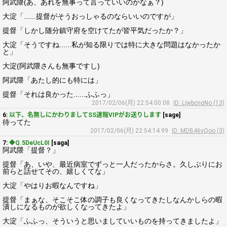
阿武隈(あ、あれを無事って言っていいのかなぁ？)
大淀「......提督がそうおっしゃるのならいいのですが」
提督「しかし随分鎮守府を空けてたが皆平気だったか？」
大淀「そうですね......私が知る限りでは特に大きな問題はなかったか
と」
大淀(阿武隈さんも無事ですし)
阿武隈「あたし的にも特には」
提督「それは良かった......ふふっ」
2017/02/06(月) 22:54:00.08
ID: LjwbcnqNo (13)
6:
以下、名無しにかわりましてSS速報VIPがお送りします
[sage]
待ってた
2017/02/06(月) 22:54:14.99
ID: MDB46vQoo (3)
7:
◆Q.5DeUcL0I
[saga]
阿武隈「提督？」
提督「あ、いや、最近病室でずっと一人だったからさ。久しぶりにお
前らと話せてその、嬉しくてな」
大淀「やはりお暇なんですね」
提督「まぁな、そこそこ体の調子も良くなってきたしなんかしらの暇
潰しになるものが欲しくなってきたよ」
大淀「ふふっ、そういうと思いましていいものを持ってきましたよ」