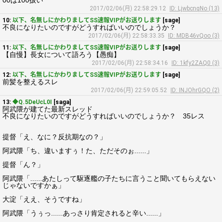
00は100扱い
2017/02/06(月) 22:58:29.12
ID: LjwbcnqNo (13)
10:
以下、名無しにかわりましてSS速報VIPがお送りします
[sage]
不良になりたいのですがどうすればいいのでしょうか？
2017/02/06(月) 22:58:33.35
ID: MDB46vQoo (3)
11:
以下、名無しにかわりましてSS速報VIPがお送りします
[sage]
【自慢】長女について語ろう【愚痴】
2017/02/06(月) 22:58:34.16
ID: 1kfy2ZAQ0 (3)
12:
以下、名無しにかわりましてSS速報VIPがお送りします
[sage]
前髪を整えるスレ
2017/02/06(月) 22:59:05.52
ID: INJOhrGQO (2)
13:
◆Q.5DeUcL0I
[saga]
阿武隈が建てた最新スレッド
不良になりたいのですがどうすればいいのでしょうか？ 35レス
提督「え、なに？反抗期なの？」
阿武隈「ち、違いますぅ！た、ただそのぉ......」
提督「ん？」
阿武隈「......あたしって駆逐艦の子たちに言うこと聞いてもらえない
じゃないですかぁ」
大淀「ええ、そうですね」
阿武隈「うぅっ......あっさり肯定されると辛い......」