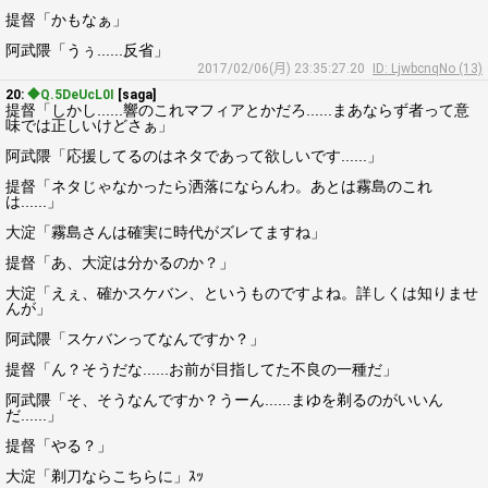
提督「かもなぁ」
阿武隈「うぅ......反省」
2017/02/06(月) 23:35:27.20
ID: LjwbcnqNo (13)
20:
◆Q.5DeUcL0I
[saga]
提督「しかし......響のこれマフィアとかだろ......まあならず者って意
味では正しいけどさぁ」
阿武隈「応援してるのはネタであって欲しいです......」
提督「ネタじゃなかったら洒落にならんわ。あとは霧島のこれ
は......」
大淀「霧島さんは確実に時代がズレてますね」
提督「あ、大淀は分かるのか？」
大淀「えぇ、確かスケバン、というものですよね。詳しくは知りませ
んが」
阿武隈「スケバンってなんですか？」
提督「ん？そうだな......お前が目指してた不良の一種だ」
阿武隈「そ、そうなんですか？うーん......まゆを剃るのがいいん
だ......」
提督「やる？」
大淀「剃刀ならこちらに」ｽｯ