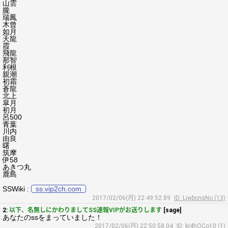
山雲
朧
瑞鳳
木曾
如月
天龍
霞
飛龍
那智
利根
親潮
初霜
蒼龍
北上
皐月
初月
呂500
青葉
川内
由良
曙
筑摩
伊58
あきつ丸
鹿島
SSWiki :
ss.vip2ch.com
2017/02/06(月) 22:49:52.89
ID: LjwbcnqNo (13)
2:
以下、名無しにかわりましてSS速報VIPがお送りします
[sage]
あなたのssをまっていました！
2017/02/06(月) 22:50:58.04
ID: kI4hOCo10 (1)