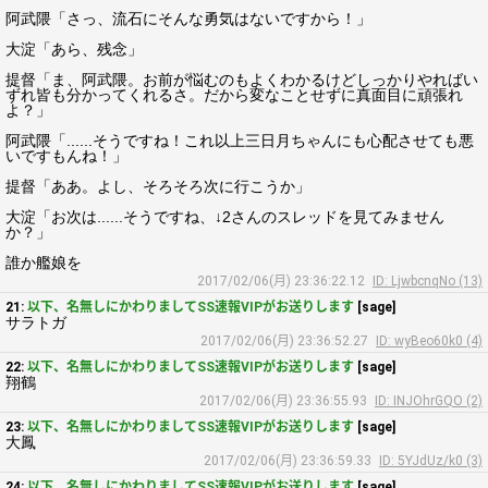
阿武隈「さっ、流石にそんな勇気はないですから！」
大淀「あら、残念」
提督「ま、阿武隈。お前が悩むのもよくわかるけどしっかりやればい
ずれ皆も分かってくれるさ。だから変なことせずに真面目に頑張れ
よ？」
阿武隈「......そうですね！これ以上三日月ちゃんにも心配させても悪
いですもんね！」
提督「ああ。よし、そろそろ次に行こうか」
大淀「お次は......そうですね、↓2さんのスレッドを見てみません
か？」
誰か艦娘を
2017/02/06(月) 23:36:22.12
ID: LjwbcnqNo (13)
21:
以下、名無しにかわりましてSS速報VIPがお送りします
[sage]
サラトガ
2017/02/06(月) 23:36:52.27
ID: wyBeo60k0 (4)
22:
以下、名無しにかわりましてSS速報VIPがお送りします
[sage]
翔鶴
2017/02/06(月) 23:36:55.93
ID: INJOhrGQO (2)
23:
以下、名無しにかわりましてSS速報VIPがお送りします
[sage]
大鳳
2017/02/06(月) 23:36:59.33
ID: 5YJdUz/k0 (3)
24:
以下、名無しにかわりましてSS速報VIPがお送りします
[sage]