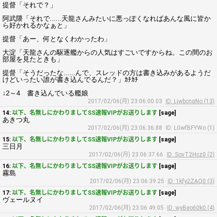
提督「それで？」
阿武隈「それで......天龍さんみたいに悪っぽくなればあんな風に皆か
ら好かれるかなぁと」
提督「あー、何となくわかったわ」
大淀「天龍さんの駆逐艦からの人気はすごいですからね。この間のお
部屋を見たときも」
提督「そうだったな......んで、スレッドの方は書き込みがあるようだ
けどいったい誰が書き込んでるんだ？」ｶﾁｶﾁ
↓2～4 書き込んでいる艦娘
2017/02/06(月) 23:06:00.03
ID: LjwbcnqNo (13)
14:
以下、名無しにかわりましてSS速報VIPがお送りします
[sage]
あきつ丸
2017/02/06(月) 23:06:36.88
ID: LGwfBFYWo (1)
15:
以下、名無しにかわりましてSS速報VIPがお送りします
[sage]
三日月
2017/02/06(月) 23:06:37.66
ID: SovT2Hcz0 (2)
16:
以下、名無しにかわりましてSS速報VIPがお送りします
[sage]
霧島
2017/02/06(月) 23:06:39.25
ID: 1kfy2ZAQ0 (3)
17:
以下、名無しにかわりましてSS速報VIPがお送りします
[sage]
ヴェールヌイ
2017/02/06(月) 23:06:49.05
ID: wyBeo60k0 (4)