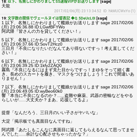
18:
以下、名無しにかわりましてSS速報VIPがお送りします
[sage]
天龍
2017/02/06(月) 23:13:34.52
ID: hkMUCWxYo (1)
19:
文字数の関係でヴェールヌイは響表記 ◆Q.5DeUcL0I
[saga]
1 以下、名無しにかわりまして艦娘がお送りします sage 2017/02/06
(月) 23:06:36.88 ID:LGwfBFYWo
阿武隈『皆さんの力を貸してください！』
5 以下、名無しにかわりまして艦娘がお送りします sage 2017/02/06
(月) 23:06:37.66 ID:SovT2Hcz0
三日月『不良になりたいだなんてあり得ないですっ！考え直してくだ
さい！』
6 以下、名無しにかわりまして艦娘がお送りします sage 2017/02/06
(月) 23:06:39.25 ID:1kfy2ZAQ0
霧島『不良になるにはまず見た目からですっ！まゆをそって細く書
き、長めのスカートを履き、マスクをつけましょう！これで間違いあ
りません！』
7 以下、名無しにかわりまして艦娘がお送りします sage 2017/02/06
(月) 23:06:49.05 ID:wyBeo60k0
響『本当に不良になるのか？......盗難や麻薬、武器の密輸などをやる
らしいが......大丈夫か？まあ、応援してるよ』
提督「なんだろう、三日月のいい子さがヤバいな」
大淀「掲示板でも真面目なんですね」
阿武隈「あたしもこんなに真面目に返してもらえるなんて思ってませ
んでした......余計な心配させちゃったかな？」