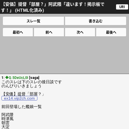
【安価】提督「部屋？」阿武隈「違います！掲示板で
URI
す！」 (HTML化済み)
スレ一覧
書き込む
最初へ
前へ
次へ
最後へ
1:
◆Q.5DeUcL0I
[saga]
このスレは下のスレの後日談です
のんびりいきましょう
【安価】提督「部屋？」
ex14.vip2ch.com
前回登場した艦娘一覧
阿武隈
時津風
朝雲
大淀